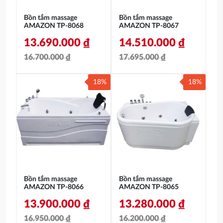
Bồn tắm massage
Bồn tắm massage
AMAZON TP-8068
AMAZON TP-8067
13.690.000
₫
14.510.000
₫
16.700.000
₫
17.695.000
₫
Giá
Giá
Giá
Giá
18%
18%
gốc
hiện
gốc
hiện
là:
tại
là:
tại
16.700.000 ₫.
là:
17.695.000 ₫.
là:
13.690.000 ₫.
14.510.000 ₫.
Bồn tắm massage
Bồn tắm massage
AMAZON TP-8066
AMAZON TP-8065
13.900.000
₫
13.280.000
₫
16.950.000
₫
16.200.000
₫