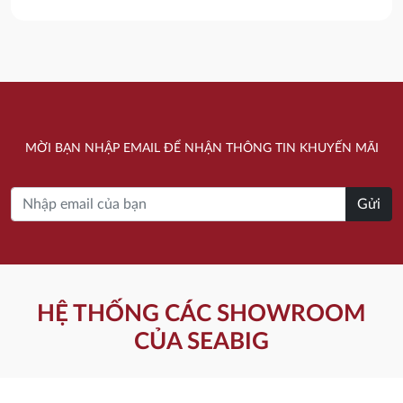
15.080.000 ₫.
là:
15.080.000 ₫.
là:
12.370.000 ₫.
12.370.000 ₫.
MỜI BẠN NHẬP EMAIL ĐỂ NHẬN THÔNG TIN KHUYẾN MÃI
Gửi
HỆ THỐNG CÁC SHOWROOM
CỦA SEABIG