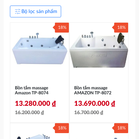
tune
Bộ lọc sản phẩm
18%
18%
Bồn tắm massage
Bồn tắm massage
Amazon TP-8074
AMAZON TP-8072
13.280.000
₫
13.690.000
₫
16.200.000
₫
16.700.000
₫
Giá
Giá
Giá
Giá
18%
18%
gốc
hiện
gốc
hiện