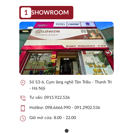
1
SHOWROOM
location_on
Số S3-6, Cụm làng nghề Tân Triều - Thanh Trì
- Hà Nội
phone_in_talk
Tư vấn:
0915.922.536
phone_iphone
Hotline:
098.6666.990 - 091.2902.536
schedule
Giờ mở cửa: 8.00 - 22.00