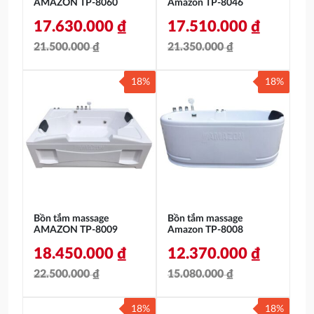
AMAZON TP-8060
Amazon TP-8046
17.630.000
₫
17.510.000
₫
21.500.000
₫
21.350.000
₫
Giá
Giá
Giá
Giá
18%
18%
gốc
hiện
gốc
hiện
là:
tại
là:
tại
21.500.000 ₫.
là:
21.350.000 ₫.
là:
17.630.000 ₫.
17.510.000 ₫.
Bồn tắm massage
Bồn tắm massage
AMAZON TP-8009
Amazon TP-8008
18.450.000
₫
12.370.000
₫
22.500.000
₫
15.080.000
₫
Giá
Giá
Giá
Giá
18%
18%