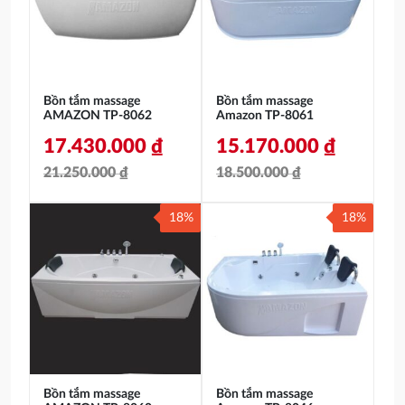
14.510.000 ₫.
13.900.000 ₫.
Bồn tắm massage
Bồn tắm massage
AMAZON TP-8062
Amazon TP-8061
17.430.000
₫
15.170.000
₫
21.250.000
₫
18.500.000
₫
Giá
Giá
Giá
Giá
18%
18%
gốc
hiện
gốc
hiện
là:
tại
là:
tại
21.250.000 ₫.
là:
18.500.000 ₫.
là:
17.430.000 ₫.
15.170.000 ₫.
Bồn tắm massage
Bồn tắm massage