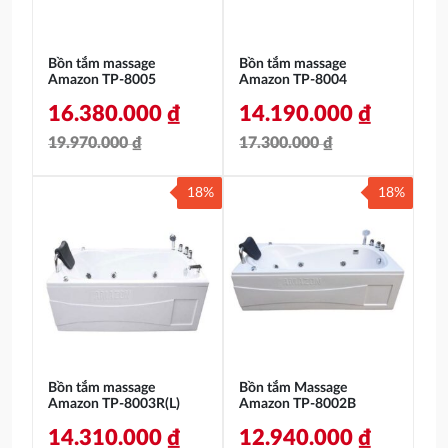
Bồn tắm massage
Bồn tắm massage
Amazon TP-8005
Amazon TP-8004
16.380.000
₫
14.190.000
₫
19.970.000
₫
17.300.000
₫
Giá
Giá
Giá
Giá
18%
18%
gốc
hiện
gốc
hiện
là:
tại
là:
tại
19.970.000 ₫.
là:
17.300.000 ₫.
là:
16.380.000 ₫.
14.190.000 ₫.
Bồn tắm massage
Bồn tắm Massage
Amazon TP-8003R(L)
Amazon TP-8002B
14.310.000
₫
12.940.000
₫