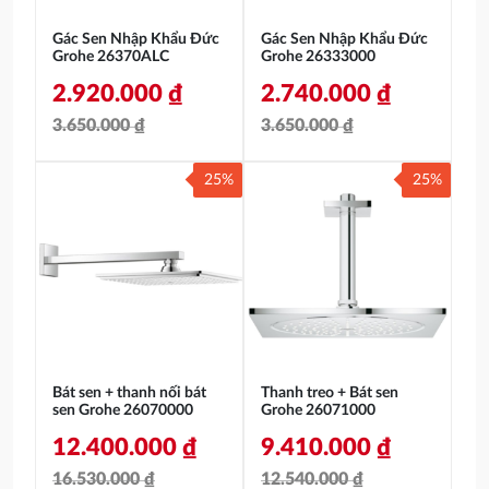
Gác Sen Nhập Khẩu Đức
Gác Sen Nhập Khẩu Đức
Grohe 26370ALC
Grohe 26333000
2.920.000
₫
2.740.000
₫
3.650.000
₫
3.650.000
₫
Giá
Giá
Giá
Giá
25%
25%
gốc
hiện
gốc
hiện
là:
tại
là:
tại
3.650.000 ₫.
là:
3.650.000 ₫.
là:
2.920.000 ₫.
2.740.000 ₫.
Bát sen + thanh nối bát
Thanh treo + Bát sen
sen Grohe 26070000
Grohe 26071000
12.400.000
₫
9.410.000
₫
16.530.000
₫
12.540.000
₫