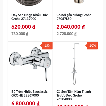
Dây Sen Nhập Khẩu Đức
Co nối gắn tường Grohe
Grohe 27137000
27057LS0
620.000
₫
2.040.000
₫
730.000
₫
2.720.000
₫
Giá
Giá
Giá
Giá
15%
20%
gốc
hiện
gốc
hiện
là:
tại
là:
tại
730.000 ₫.
là:
2.720.000 ₫.
là:
620.000 ₫.
2.040.000 ₫.
Bộ Trộn Nhiệt Bauclassic
Củ Sen Tắm Kèm Thanh
GROHE 32867000
Trượt Đức Grohe
26304000
6.800.000
₫