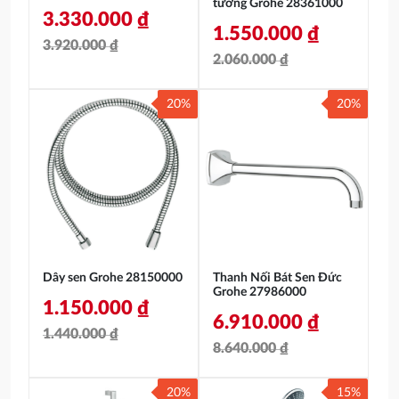
tường Grohe 28361000
3.330.000
₫
1.550.000
₫
3.920.000
₫
2.060.000
₫
Giá
Giá
Giá
Giá
gốc
hiện
20%
20%
gốc
hiện
là:
tại
là:
tại
3.920.000 ₫.
là:
2.060.000 ₫.
là:
3.330.000 ₫.
1.550.000 ₫.
Dây sen Grohe 28150000
Thanh Nối Bát Sen Đức
Grohe 27986000
1.150.000
₫
6.910.000
₫
1.440.000
₫
8.640.000
₫
Giá
Giá
Giá
Giá
gốc
hiện
20%
15%