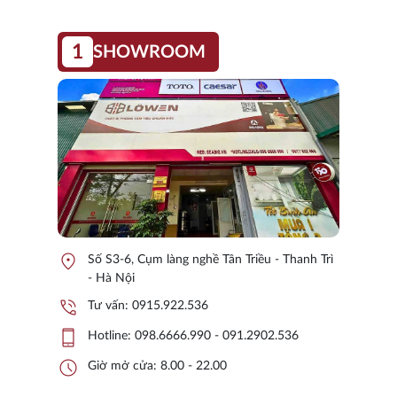
1
SHOWROOM
location_on
Số S3-6, Cụm làng nghề Tân Triều - Thanh Trì
- Hà Nội
phone_in_talk
Tư vấn:
0915.922.536
phone_iphone
Hotline:
098.6666.990 - 091.2902.536
schedule
Giờ mở cửa: 8.00 - 22.00