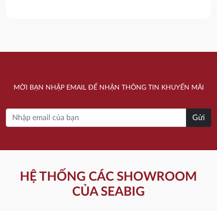
là:
tại
là:
tại
7.670.000 ₫.
là:
4.360.000 ₫.
là:
5.750.000 ₫.
3.490.000 ₫.
MỜI BẠN NHẬP EMAIL ĐỂ NHẬN THÔNG TIN KHUYẾN MÃI
Gửi
HỆ THỐNG CÁC SHOWROOM
CỦA SEABIG