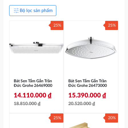
tune
Bộ lọc sản phẩm
25%
25%
Bát Sen Tắm Gắn Trần
Bát Sen Tắm Gắn Trần
Đức Grohe 26469000
Đức Grohe 26473000
14.110.000
₫
15.390.000
₫
18.810.000
₫
20.520.000
₫
Giá
Giá
Giá
Giá
25%
20%
gốc
hiện
gốc
hiện