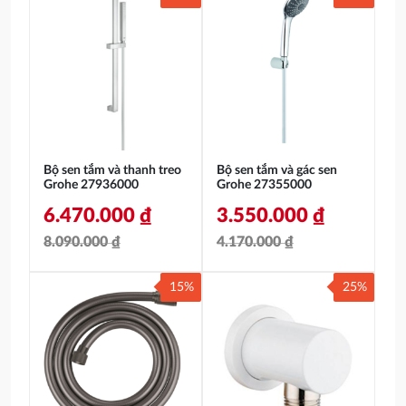
gốc
hiện
là:
tại
là:
tại
1.440.000 ₫.
là:
8.640.000 ₫.
là:
1.150.000 ₫.
6.910.000 ₫.
Bộ sen tắm và thanh treo
Bộ sen tắm và gác sen
Grohe 27936000
Grohe 27355000
6.470.000
₫
3.550.000
₫
8.090.000
₫
4.170.000
₫
Giá
Giá
Giá
Giá
15%
25%
gốc
hiện
gốc
hiện
là:
tại
là:
tại
8.090.000 ₫.
là:
4.170.000 ₫.
là:
6.470.000 ₫.
3.550.000 ₫.