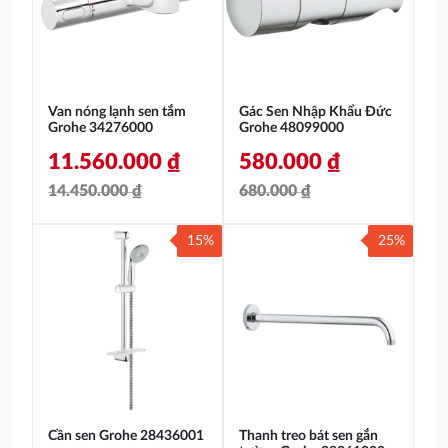
19.240.000 ₫.
1.030.000 ₫.
Van nóng lạnh sen tắm
Gác Sen Nhập Khẩu Đức
Grohe 34276000
Grohe 48099000
11.560.000
₫
580.000
₫
14.450.000
₫
680.000
₫
Giá
Giá
Giá
Giá
15%
25%
gốc
hiện
gốc
hiện
là:
tại
là:
tại
14.450.000 ₫.
là:
680.000 ₫.
là:
11.560.000 ₫.
580.000 ₫.
Cần sen Grohe 28436001
Thanh treo bát sen gắn