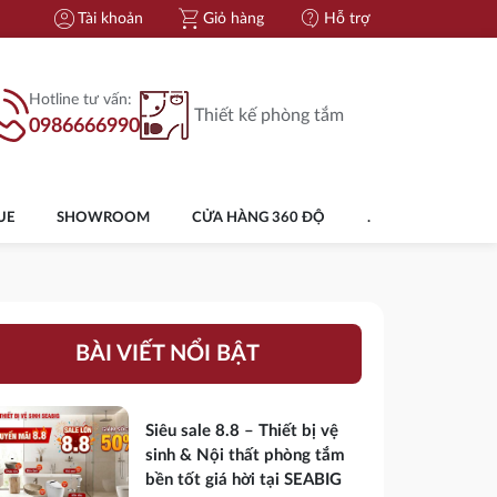
account_circle
shopping_cart
contact_support
Tài khoản
Giỏ hàng
Hỗ trợ
Hotline tư vấn:
Thiết kế phòng tắm
0986666990
UE
SHOWROOM
CỬA HÀNG 360 ĐỘ
.
BÀI VIẾT NỔI BẬT
Siêu sale 8.8 – Thiết bị vệ
sinh & Nội thất phòng tắm
bền tốt giá hời tại SEABIG