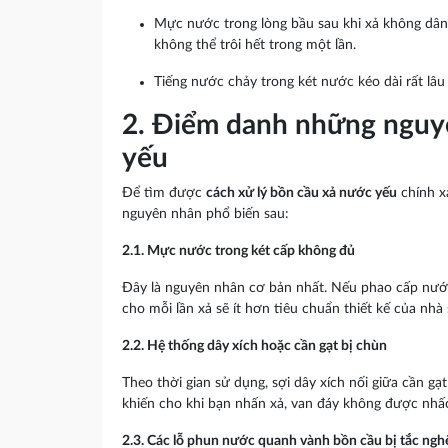
Mực nước trong lòng bầu sau khi xả không dâng
không thể trôi hết trong một lần.
Tiếng nước chảy trong két nước kéo dài rất lâu m
2. Điểm danh những nguy
yếu
Để tìm được
cách xử lý bồn cầu xả nước yếu
chính x
nguyên nhân phổ biến sau:
2.1. Mực nước trong két cấp không đủ
Đây là nguyên nhân cơ bản nhất. Nếu phao cấp nước t
cho mỗi lần xả sẽ ít hơn tiêu chuẩn thiết kế của nhà 
2.2. Hệ thống dây xích hoặc cần gạt bị chùn
Theo thời gian sử dụng, sợi dây xích nối giữa cần gạt
khiến cho khi bạn nhấn xả, van đáy không được nhấc
2.3. Các lỗ phun nước quanh vành bồn cầu bị tắc ngh