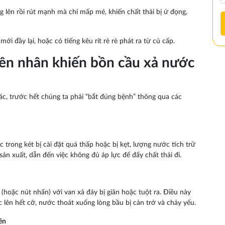
 lên rồi rút mạnh mà chỉ mấp mé, khiến chất thải bị ứ đọng,
ới đầy lại, hoặc có tiếng kêu rít rè rè phát ra từ củ cấp.
ên nhân khiến bồn cầu xả nước
ác, trước hết chúng ta phải “bắt đúng bệnh” thông qua các
rong két bị cài đặt quá thấp hoặc bị kẹt, lượng nước tích trữ
sản xuất, dẫn đến việc không đủ áp lực để đẩy chất thải đi.
 (hoặc nút nhấn) với van xả đáy bị giãn hoặc tuột ra. Điều này
 lên hết cỡ, nước thoát xuống lòng bầu bị cản trở và chảy yếu.
ẽn