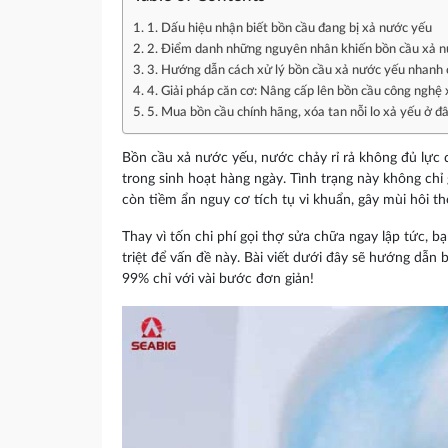
1. Dấu hiệu nhận biết bồn cầu đang bị xả nước yếu
2. Điểm danh những nguyên nhân khiến bồn cầu xả 
3. Hướng dẫn cách xử lý bồn cầu xả nước yếu nhanh 
4. Giải pháp căn cơ: Nâng cấp lên bồn cầu công nghệ 
5. Mua bồn cầu chính hãng, xóa tan nỗi lo xả yếu ở đ
Bồn cầu xả nước yếu, nước chảy rỉ rả không đủ lực đ
trong sinh hoạt hàng ngày. Tình trạng này không chỉ 
còn tiềm ẩn nguy cơ tích tụ vi khuẩn, gây mùi hôi t
Thay vì tốn chi phí gọi thợ sửa chữa ngay lập tức, b
triệt để vấn đề này. Bài viết dưới đây sẽ hướng dẫn
99% chỉ với vài bước đơn giản!