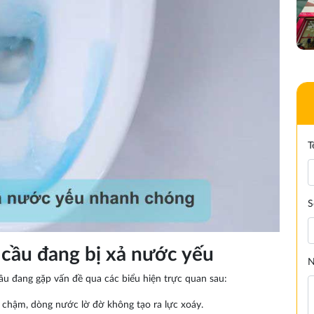
T
S
 cầu đang bị xả nước yếu
N
ầu đang gặp vấn đề qua các biểu hiện trực quan sau:
t chậm, dòng nước lờ đờ không tạo ra lực xoáy.