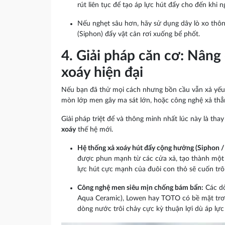
rút liên tục để tạo áp lực hút đẩy cho đến khi 
Nếu nghẹt sâu hơn, hãy sử dụng dây lò xo thôn
(Siphon) đẩy vật cản rơi xuống bể phốt.
4. Giải pháp căn cơ: Nâng
xoáy hiện đại
Nếu bạn đã thử mọi cách nhưng bồn cầu vẫn xả yếu, r
mòn lớp men gây ma sát lớn, hoặc công nghệ xả thẳ
Giải pháp triệt để và thông minh nhất lúc này là th
xoáy
thế hệ mới.
Hệ thống xả xoáy hút đẩy cộng hưởng (Siphon / 
được phun mạnh từ các cửa xả, tạo thành một c
lực hút cực mạnh của đuôi con thỏ sẽ cuốn trôi
Công nghệ men siêu mịn chống bám bẩn:
Các dò
Aqua Ceramic), Lowen hay TOTO có bề mặt trơn 
dòng nước trôi chảy cực kỳ thuận lợi dù áp l