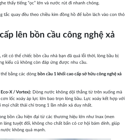
nghe thấy tiếng “ọc” lớn và nước rút đi nhanh chóng.
g tắc quay đều theo chiều kim đồng hồ để luồn lách vào con thỏ
 cấp lên bồn cầu công nghệ xả
ất có thể chiếc bồn cầu nhà bạn đã quá lỗi thời, lòng bầu bị
ng kiểu cũ không còn đáp ứng được nhu cầu.
ay thế bằng các dòng
bồn cầu 1 khối cao cấp sở hữu công nghệ xả
Eco-X / Vortex):
Dòng nước không dội thẳng từ trên xuống mà
ơn lốc xoáy áp lực lớn bao trọn lòng bầu. Lực xoáy kết hợp với
 mọi chất thải chỉ trong 1 lần nhấn xả duy nhất.
ng bồn cầu hiện đại từ các thương hiệu lớn như Inax (men
láng tuyệt đối, không cho chất bẩn có cơ hội bám dính, giúp
ực nước không quá mạnh.