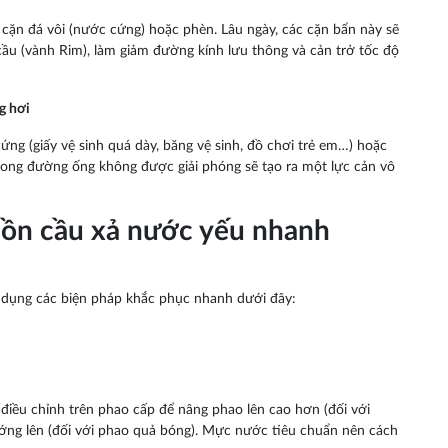
cặn đá vôi (nước cứng) hoặc phèn. Lâu ngày, các cặn bẩn này sẽ
ầu (vành Rim), làm giảm đường kính lưu thông và cản trở tốc độ
g hơi
ứng (giấy vệ sinh quá dày, băng vệ sinh, đồ chơi trẻ em…) hoặc
trong đường ống không được giải phóng sẽ tạo ra một lực cản vô
bồn cầu xả nước yếu nhanh
 dụng các biện pháp khắc phục nhanh dưới đây:
điều chỉnh trên phao cấp để nâng phao lên cao hơn (đối với
ớng lên (đối với phao quả bóng). Mực nước tiêu chuẩn nên cách