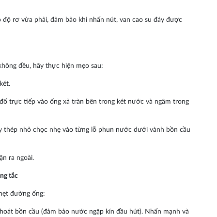
o độ rơ vừa phải, đảm bảo khi nhấn nút, van cao su đáy được
không đều, hãy thực hiện mẹo sau:
két.
ổ trực tiếp vào ống xả tràn bên trong két nước và ngâm trong
y thép nhỏ chọc nhẹ vào từng lỗ phun nước dưới vành bồn cầu
n ra ngoài.
ông tắc
hẹt đường ống:
 thoát bồn cầu (đảm bảo nước ngập kín đầu hút). Nhấn mạnh và