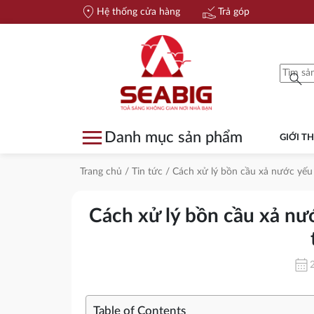
location_on
approval_delegation
Hệ thống cửa hàng
Trả góp
search
menu
Danh mục sản phẩm
GIỚI TH
Trang chủ
/
Tin tức
/ Cách xử lý bồn cầu xả nước yếu
Cách xử lý bồn cầu xả nư
calendar_month
Table of Contents