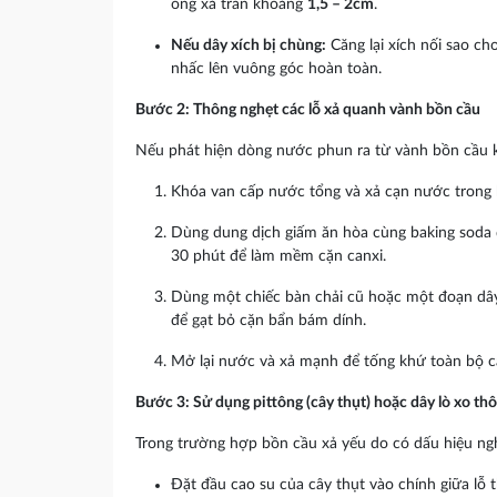
ống xả tràn khoảng
1,5 – 2cm
.
Nếu dây xích bị chùng:
Căng lại xích nối sao ch
nhấc lên vuông góc hoàn toàn.
Bước 2: Thông nghẹt các lỗ xả quanh vành bồn cầu
Nếu phát hiện dòng nước phun ra từ vành bồn cầu 
Khóa van cấp nước tổng và xả cạn nước trong 
Dùng dung dịch giấm ăn hòa cùng baking soda đ
30 phút để làm mềm cặn canxi.
Dùng một chiếc bàn chải cũ hoặc một đoạn dâ
để gạt bỏ cặn bẩn bám dính.
Mở lại nước và xả mạnh để tống khứ toàn bộ cặ
Bước 3: Sử dụng pittông (cây thụt) hoặc dây lò xo th
Trong trường hợp bồn cầu xả yếu do có dấu hiệu ng
Đặt đầu cao su của cây thụt vào chính giữa lỗ