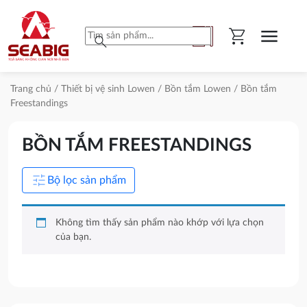
shopping_cart
menu
search
Trang chủ
/
Thiết bị vệ sinh Lowen
/
Bồn tắm Lowen
/ Bồn tắm
Freestandings
BỒN TẮM FREESTANDINGS
tune
Bộ lọc sản phẩm
Không tìm thấy sản phẩm nào khớp với lựa chọn
của bạn.