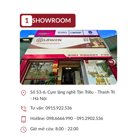
1
SHOWROOM
location_on
Số S3-6, Cụm làng nghề Tân Triều - Thanh Trì
- Hà Nội
phone_in_talk
Tư vấn:
0915.922.536
phone_iphone
Hotline:
098.6666.990 - 091.2902.536
schedule
Giờ mở cửa: 8.00 - 22.00