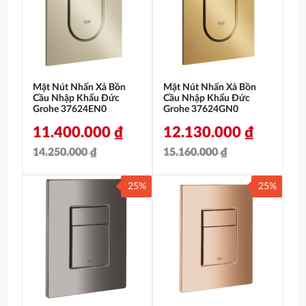
8.440.000 ₫.
là:
14.250.000 ₫.
là:
6.750.000 ₫.
11.400.000 ₫.
Mặt Nút Nhấn Xả Bồn
Mặt Nút Nhấn Xả Bồn
Cầu Nhập Khẩu Đức
Cầu Nhập Khẩu Đức
Grohe 37624EN0
Grohe 37624GN0
11.400.000
₫
12.130.000
₫
14.250.000
₫
15.160.000
₫
Giá
Giá
Giá
Giá
25%
25%
gốc
hiện
gốc
hiện
là:
tại
là:
tại
14.250.000 ₫.
là:
15.160.000 ₫.
là:
11.400.000 ₫.
12.130.000 ₫.