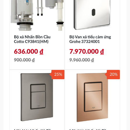
240.000 ₫.
là:
1.000.000 ₫.
là:
169.000 ₫.
742.000 ₫.
Bộ xả Nhấn Bồn Cầu
Bộ Van xả tiểu cảm ứng
Cotto C93841(HM)
Grohe 37324001
636.000
₫
7.970.000
₫
900.000
₫
9.960.000
₫
Giá
Giá
Giá
Giá
25%
20%
gốc
hiện
gốc
hiện
là:
tại
là:
tại
900.000 ₫.
là:
9.960.000 ₫.
là:
636.000 ₫.
7.970.000 ₫.