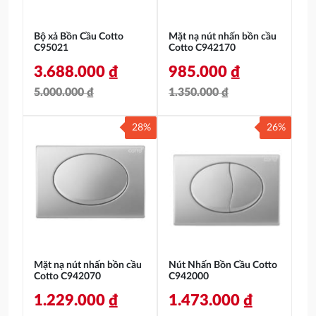
Bộ xả Bồn Cầu Cotto
Mặt nạ nút nhấn bồn cầu
C95021
Cotto C942170
3.688.000
₫
985.000
₫
5.000.000
₫
1.350.000
₫
Giá
Giá
Giá
Giá
28%
26%
gốc
hiện
gốc
hiện
là:
tại
là:
tại
5.000.000 ₫.
là:
1.350.000 ₫.
là:
3.688.000 ₫.
985.000 ₫.
Mặt nạ nút nhấn bồn cầu
Nút Nhấn Bồn Cầu Cotto
Cotto C942070
C942000
1.229.000
₫
1.473.000
₫