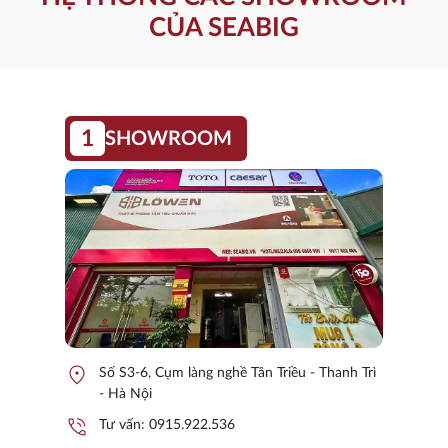
CỦA SEABIG
1
SHOWROOM
location_on
Số S3-6, Cụm làng nghề Tân Triều - Thanh Trì
- Hà Nội
phone_in_talk
Tư vấn:
0915.922.536