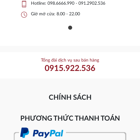
phone_iphone
Hotline:
098.6666.990 - 091.2902.536
schedule
Giờ mở cửa: 8.00 - 22.00
Tổng đài dịch vụ sau bán hàng
0915.922.536
CHÍNH SÁCH
PHƯƠNG THỨC THANH TOÁN