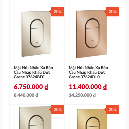
Giá
Giá
Giá
Giá
20%
20%
gốc
hiện
gốc
hiện
là:
tại
là:
tại
8.440.000 ₫.
là:
27.190.000 ₫.
là:
6.750.000 ₫.
21.750.000 ₫.
Mặt Nút Nhấn Xả Bồn
Mặt Nút Nhấn Xả Bồn
Cầu Nhập Khẩu Đức
Cầu Nhập Khẩu Đức
Grohe 37624BE0
Grohe 37624DL0
6.750.000
₫
11.400.000
₫
8.440.000
₫
14.250.000
₫
Giá
Giá
Giá
Giá
20%
20%
gốc
hiện
gốc
hiện
là:
tại
là:
tại