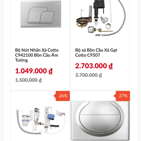
là:
tại
là:
tại
190.000 ₫.
là:
220.000 ₫.
là:
181.000 ₫.
200.000 ₫.
Bộ Nút Nhấn Xả Cotto
Bộ xả Bồn Cầu Xả Gạt
C942100 Bồn Cầu Âm
Cotto C9507
Tường
2.703.000
₫
1.049.000
₫
3.700.000
₫
1.500.000
₫
Giá
Giá
Giá
Giá
gốc
hiện
26%
27%
gốc
hiện
là:
tại
là:
tại
3.700.000 ₫.
là:
1.500.000 ₫.
là:
2.703.000 ₫.
1.049.000 ₫.