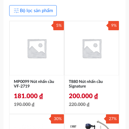
tune
Bộ lọc sản phẩm
5%
9%
MP0099 Nút nhấn cầu
T880 Nút nhấn cầu
VF-2719
Signature
181.000
₫
200.000
₫
190.000
₫
220.000
₫
Giá
Giá
Giá
Giá
30%
27%
gốc
hiện
gốc
hiện