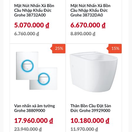
Mặt Nút Nhấn Xả Bồn
Mặt Nút Nhấn Xả Bồn
Cầu Nhập Khẩu Đức
Cầu Nhập Khẩu Đức
Grohe 38732A00
Grohe 38732DA0
5.070.000
₫
6.670.000
₫
6.760.000
₫
8.890.000
₫
Giá
Giá
Giá
Giá
25%
15%
gốc
hiện
gốc
hiện
là:
tại
là:
tại
6.760.000 ₫.
là:
8.890.000 ₫.
là:
5.070.000 ₫.
6.670.000 ₫.
Van nhấn xả âm tường
Thân Bồn Cầu Đặt Sàn
Grohe 38809000
Đức Grohe 39929000
17.960.000
₫
10.180.000
₫
23.940.000
₫
11.970.000
₫