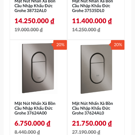
Mặt Nút Nhấn Xả Bồn
Mặt Nút Nhấn Xả Bồn
Cầu Nhập Khẩu Đức
Cầu Nhập Khẩu Đức
Grohe 38732AL0
Grohe 37535DL0
14.250.000
₫
11.400.000
₫
19.000.000
₫
14.250.000
₫
Giá
Giá
Giá
Giá
20%
20%
gốc
hiện
gốc
hiện
là:
tại
là:
tại
19.000.000 ₫.
là:
14.250.000 ₫.
là:
14.250.000 ₫.
11.400.000 ₫.
Mặt Nút Nhấn Xả Bồn
Mặt Nút Nhấn Xả Bồn
Cầu Nhập Khẩu Đức
Cầu Nhập Khẩu Đức
Grohe 37624A00
Grohe 37624AL0
6.750.000
₫
21.750.000
₫
8.440.000
₫
27.190.000
₫