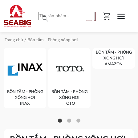
shopping_cart
menu
search
Trang chủ
/ Bồn tắm - Phòng xông hơi
BỒN TẮM - PHÒNG
XÔNG HƠI
AMAZON
BỒN TẮM - PHÒNG
BỒN TẮM - PHÒNG
XÔNG HƠI
XÔNG HƠI
INAX
TOTO