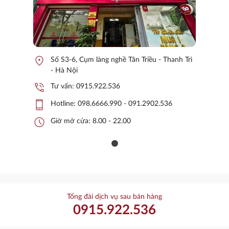
location_on
Số S3-6, Cụm làng nghề Tân Triều - Thanh Trì
- Hà Nội
phone_in_talk
Tư vấn:
0915.922.536
phone_iphone
Hotline:
098.6666.990 - 091.2902.536
schedule
Giờ mở cửa: 8.00 - 22.00
Tổng đài dịch vụ sau bán hàng
0915.922.536