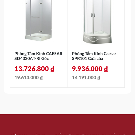
là:
tại
là:
tại
40.273.000 ₫.
là:
46.127.000 ₫.
là:
28.188.000 ₫.
32.292.000 ₫.
Phòng Tắm Kính CAESAR
Phòng Tắm Kính Caesar
SD4320AT-RI Góc
SPR101 Cửa Lùa
13.726.800
₫
9.936.000
₫
19.613.000
₫
14.191.000
₫
Giá
Giá
Giá
Giá
gốc
hiện
gốc
hiện
là:
tại
là:
tại
19.613.000 ₫.
là:
14.191.000 ₫.
là:
13.726.800 ₫.
9.936.000 ₫.