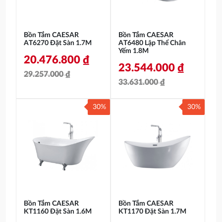
Bồn Tắm CAESAR
Bồn Tắm CAESAR
AT6270 Đặt Sàn 1.7M
AT6480 Lập Thể Chân
Yếm 1.8M
20.476.800
₫
23.544.000
₫
29.257.000
₫
33.631.000
₫
Giá
Giá
Giá
Giá
gốc
hiện
30%
30%
gốc
hiện
là:
tại
là:
tại
29.257.000 ₫.
là:
33.631.000 ₫.
là:
20.476.800 ₫.
23.544.000 ₫.
Bồn Tắm CAESAR
Bồn Tắm CAESAR
KT1160 Đặt Sàn 1.6M
KT1170 Đặt Sàn 1.7M