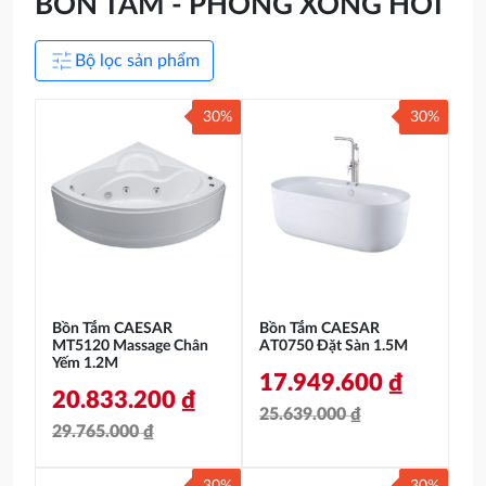
BỒN TẮM - PHÒNG XÔNG HƠI
tune
Bộ lọc sản phẩm
30%
30%
Bồn Tắm CAESAR
Bồn Tắm CAESAR
MT5120 Massage Chân
AT0750 Đặt Sàn 1.5M
Yếm 1.2M
17.949.600
₫
20.833.200
₫
25.639.000
₫
29.765.000
₫
Giá
Giá
Giá
Giá
gốc
hiện