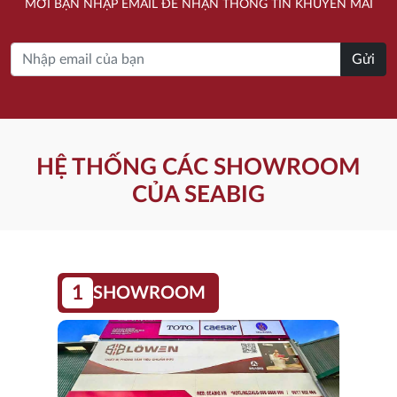
MỜI BẠN NHẬP EMAIL ĐỂ NHẬN THÔNG TIN KHUYẾN MÃI
Gửi
HỆ THỐNG CÁC SHOWROOM
CỦA SEABIG
1
SHOWROOM