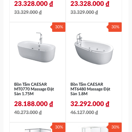
23.328.000
₫
23.328.000
₫
33.329.000
₫
33.329.000
₫
Giá
Giá
Giá
Giá
30%
30%
gốc
hiện
gốc
hiện
là:
tại
là:
tại
33.329.000 ₫.
là:
33.329.000 ₫.
là:
23.328.000 ₫.
23.328.000 ₫.
Bồn Tắm CAESAR
Bồn Tắm CAESAR
MT0770 Massage Đặt
MT6480 Massage Đặt
Sàn 1.75M
Sàn 1.8M
28.188.000
₫
32.292.000
₫
40.273.000
₫
46.127.000
₫
Giá
Giá
Giá
Giá
30%
30%
gốc
hiện
gốc
hiện