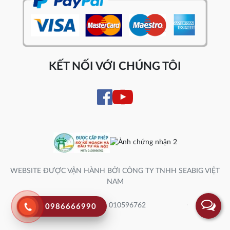
KẾT NỐI VỚI CHÚNG TÔI
WEBSITE ĐƯỢC VẬN HÀNH BỞI CÔNG TY TNHH SEABIG VIỆT
NAM
Số ĐK: 010596762
0986666990