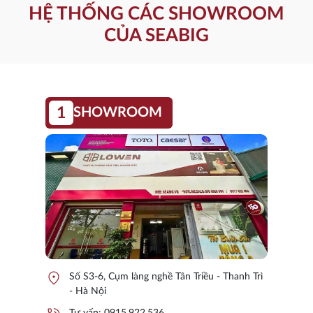
HỆ THỐNG CÁC SHOWROOM
CỦA SEABIG
1
SHOWROOM
location_on
Số S3-6, Cụm làng nghề Tân Triều - Thanh Trì
- Hà Nội
Tư vấn:
0915.922.536