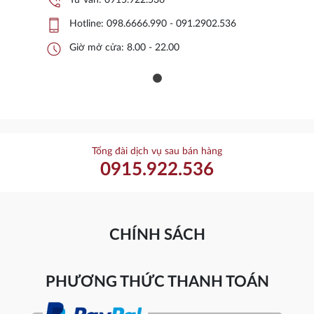
phone_in_talk
phone_iphone
Hotline:
098.6666.990 - 091.2902.536
schedule
Giờ mở cửa: 8.00 - 22.00
Tổng đài dịch vụ sau bán hàng
0915.922.536
CHÍNH SÁCH
PHƯƠNG THỨC THANH TOÁN