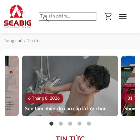
shopping_cart
menu
search
Trang chủ
/ Tin tức
6 Tháng 8, 2026
31 Th
iêu
Sen tắm nhiệt độ cao cấp là lựa chọn
Showro
hoàn hảo của nhiều gia đình trẻ
mua sắm
phòng 
nhà
TIN TỨC