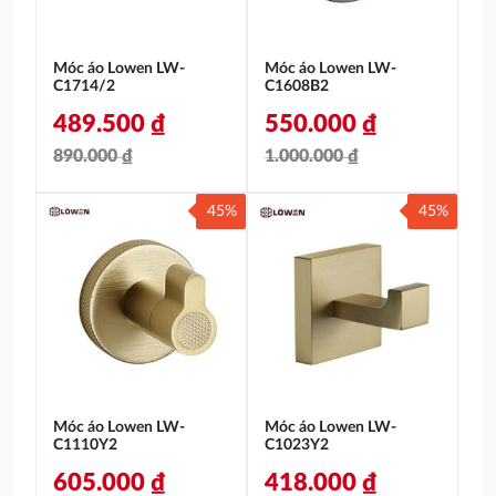
Móc áo Lowen LW-
Móc áo Lowen LW-
C1714/2
C1608B2
489.500
₫
550.000
₫
890.000
₫
1.000.000
₫
Giá
Giá
Giá
Giá
45%
45%
gốc
hiện
gốc
hiện
là:
tại
là:
tại
890.000 ₫.
là:
1.000.000 ₫.
là:
489.500 ₫.
550.000 ₫.
Móc áo Lowen LW-
Móc áo Lowen LW-
C1110Y2
C1023Y2
605.000
₫
418.000
₫