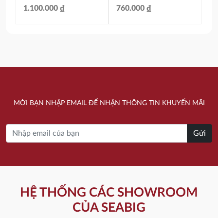
1.100.000
₫
760.000
₫
Giá
Giá
Giá
Giá
gốc
hiện
gốc
hiện
là:
tại
là:
tại
1.100.000 ₫.
là:
760.000 ₫.
là:
605.000 ₫.
418.000 ₫.
MỜI BẠN NHẬP EMAIL ĐỂ NHẬN THÔNG TIN KHUYẾN MÃI
Gửi
HỆ THỐNG CÁC SHOWROOM
CỦA SEABIG