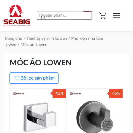
shopping_cart
menu
search
Trang chủ
/
Thiết bị vệ sinh Lowen
/
Phụ kiện nhà tắm
Lowen
/ Móc áo Lowen
MÓC ÁO LOWEN
tune
Bộ lọc sản phẩm
45%
45%