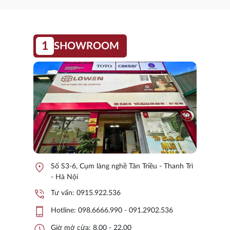
1
SHOWROOM
location_on
Số S3-6, Cụm làng nghề Tân Triều - Thanh Trì
- Hà Nội
phone_in_talk
Tư vấn:
0915.922.536
phone_iphone
Hotline:
098.6666.990 - 091.2902.536
schedule
Giờ mở cửa: 8.00 - 22.00