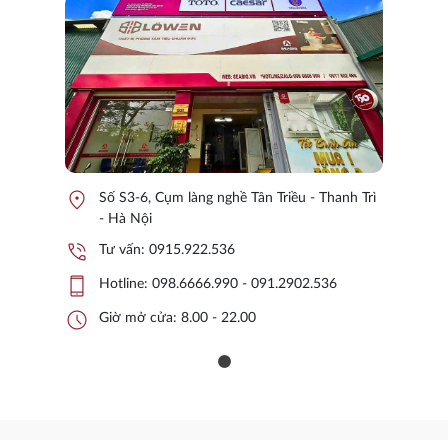
location_on
Số S3-6, Cụm làng nghề Tân Triều - Thanh Trì
- Hà Nội
phone_in_talk
Tư vấn:
0915.922.536
phone_iphone
Hotline:
098.6666.990 - 091.2902.536
schedule
Giờ mở cửa: 8.00 - 22.00