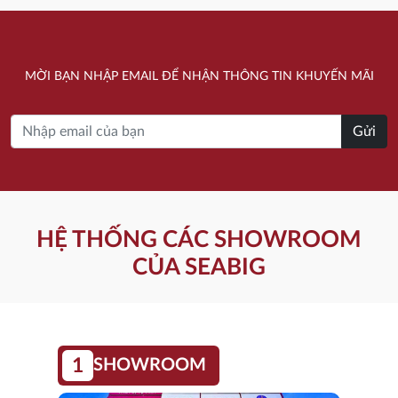
15.350.000 ₫.
là:
13.250.000 ₫.
MỜI BẠN NHẬP EMAIL ĐỂ NHẬN THÔNG TIN KHUYẾN MÃI
Gửi
HỆ THỐNG CÁC SHOWROOM
CỦA SEABIG
1
SHOWROOM