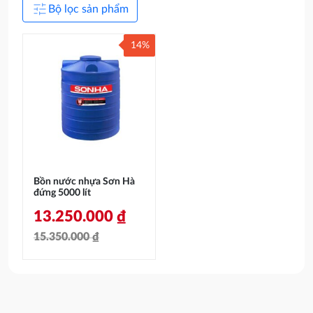
tune
Bộ lọc sản phẩm
14%
Bồn nước nhựa Sơn Hà
đứng 5000 lít
13.250.000
₫
15.350.000
₫
Giá
Giá
gốc
hiện
là:
tại