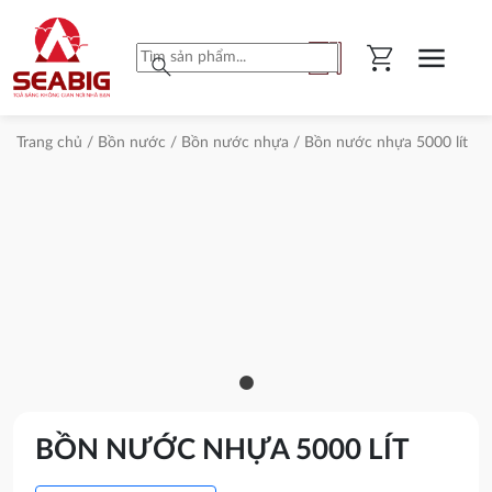
shopping_cart
menu
search
Trang chủ
/
Bồn nước
/
Bồn nước nhựa
/ Bồn nước nhựa 5000 lít
BỒN
NƯỚC
NHỰA
5000
LÍT
SƠN
HÀ
BỒN NƯỚC NHỰA 5000 LÍT