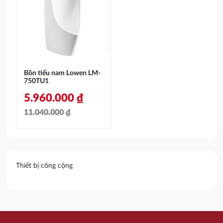
172.000 ₫.
là:
14.470.000 ₫.
là:
103.200 ₫.
6.800.000 ₫.
Bồn tiểu nam Lowen LM-
750TU1
5.960.000
₫
11.040.000
₫
Giá
Giá
gốc
hiện
là:
tại
Thiết bị công cộng
11.040.000 ₫.
là:
5.960.000 ₫.