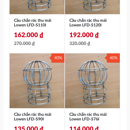
Cầu chắn rác thu mái
Cầu chắn rác thu mái
Lowen LFD-S110I
Lowen LFD-S120I
162.000
₫
192.000
₫
270.000
₫
320.000
₫
Giá
Giá
Giá
Giá
40%
40%
gốc
hiện
gốc
hiện
là:
tại
là:
tại
270.000 ₫.
là:
320.000 ₫.
là:
162.000 ₫.
192.000 ₫.
Cầu chắn rác thu mái
Cầu chắn rác thu mái
Lowen LFD-S90I
Lowen LFD-S76I
135.000
₫
114.000
₫