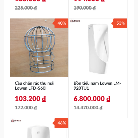
225.000
₫
190.000
₫
Giá
Giá
Giá
Giá
40%
53%
gốc
hiện
gốc
hiện
là:
tại
là:
tại
225.000 ₫.
là:
190.000 ₫.
là:
135.000 ₫.
114.000 ₫.
Cầu chắn rác thu mái
Bồn tiểu nam Lowen LM-
Lowen LFD-S60I
920TU1
103.200
₫
6.800.000
₫
172.000
₫
14.470.000
₫
Giá
Giá
Giá
Giá
46%
gốc
hiện
gốc
hiện
là:
tại
là:
tại