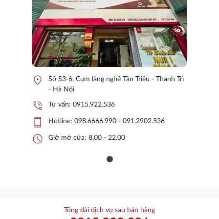
location_on
Số S3-6, Cụm làng nghề Tân Triều - Thanh Trì
- Hà Nội
phone_in_talk
Tư vấn:
0915.922.536
phone_iphone
Hotline:
098.6666.990 - 091.2902.536
schedule
Giờ mở cửa: 8.00 - 22.00
Tổng đài dịch vụ sau bán hàng