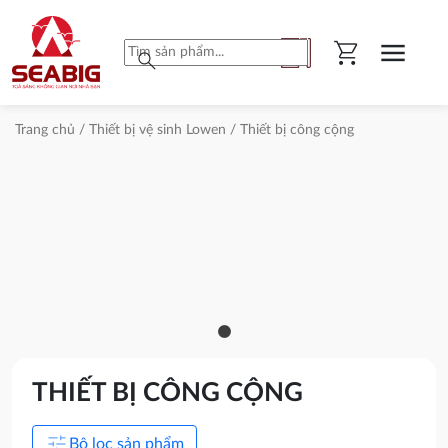
shopping_cart
menu
search
Trang chủ
/
Thiết bị vệ sinh Lowen
/ Thiết bị công cộng
THIẾT
BỊ
CÔNG
CỘNG
LOWEN
THIẾT BỊ CÔNG CỘNG
tune
Bộ lọc sản phẩm