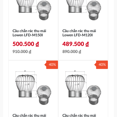
1.200.000 ₫.
632.500 ₫.
Cầu chắn rác thu mái
Cầu chắn rác thu mái
Lowen LFD-M150I
Lowen LFD-M120I
500.500
₫
489.500
₫
910.000
₫
890.000
₫
Giá
Giá
Giá
Giá
40%
40%
gốc
hiện
gốc
hiện
là:
tại
là:
tại
910.000 ₫.
là:
890.000 ₫.
là:
500.500 ₫.
489.500 ₫.
Cầu chắn rác thu mái
Cầu chắn rác thu mái