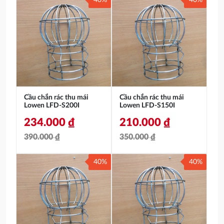
40%
40%
gốc
hiện
gốc
hiện
là:
tại
là:
tại
510.000 ₫.
là:
430.000 ₫.
là:
306.000 ₫.
258.000 ₫.
Cầu chắn rác thu mái
Cầu chắn rác thu mái
Lowen LFD-S200I
Lowen LFD-S150I
234.000
₫
210.000
₫
390.000
₫
350.000
₫
Giá
Giá
Giá
Giá
40%
40%
gốc
hiện
gốc
hiện
là:
tại
là:
tại
390.000 ₫.
là:
350.000 ₫.
là:
234.000 ₫.
210.000 ₫.