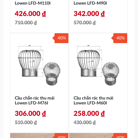
Lowen LFD-M110I
Lowen LFD-M90I
426.000
₫
342.000
₫
710.000
₫
570.000
₫
Giá
Giá
Giá
Giá
40%
40%
gốc
hiện
gốc
hiện
là:
tại
là:
tại
710.000 ₫.
là:
570.000 ₫.
là:
426.000 ₫.
342.000 ₫.
Cầu chắn rác thu mái
Cầu chắn rác thu mái
Lowen LFD-M76I
Lowen LFD-M60I
306.000
₫
258.000
₫
510.000
₫
430.000
₫
Giá
Giá
Giá
Giá