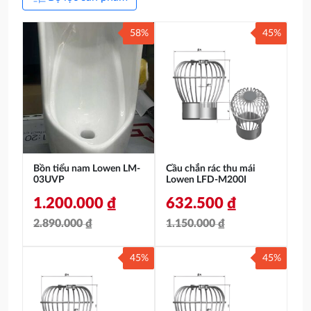
58%
45%
Bồn tiểu nam Lowen LM-
Cầu chắn rác thu mái
03UVP
Lowen LFD-M200I
1.200.000
₫
632.500
₫
2.890.000
₫
1.150.000
₫
Giá
Giá
Giá
Giá
45%
45%
gốc
hiện
gốc
hiện
là:
tại
là:
tại
2.890.000 ₫.
là:
1.150.000 ₫.
là: