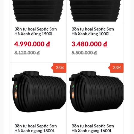
6.860.000 ₫.
8.450.000 ₫.
Bồn tự hoại Septic Sơn
Bồn tự hoại Septic Sơn
Hà Xanh đứng 1500L
Hà Xanh đứng 1000L
4.990.000
₫
3.480.000
₫
8.120.000
₫
5.500.000
₫
Giá
Giá
Giá
Giá
33%
33%
gốc
hiện
gốc
hiện
là:
tại
là:
tại
8.120.000 ₫.
là:
5.500.000 ₫.
là:
4.990.000 ₫.
3.480.000 ₫.
Bồn tự hoại Septic Sơn
Bồn tự hoại Septic Sơn
Hà Xanh ngang 1800L
Hà Xanh ngang 1600L