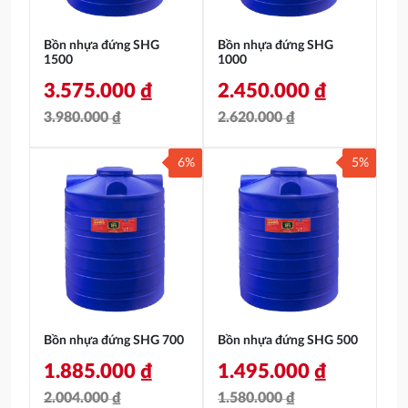
Bồn nhựa đứng SHG
Bồn nhựa đứng SHG
1500
1000
3.575.000
₫
2.450.000
₫
3.980.000
₫
2.620.000
₫
Giá
Giá
Giá
Giá
6%
5%
gốc
hiện
gốc
hiện
là:
tại
là:
tại
3.980.000 ₫.
là:
2.620.000 ₫.
là:
3.575.000 ₫.
2.450.000 ₫.
Bồn nhựa đứng SHG 700
Bồn nhựa đứng SHG 500
1.885.000
₫
1.495.000
₫
2.004.000
₫
1.580.000
₫