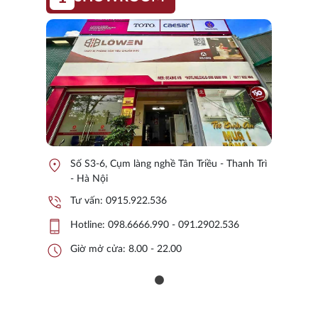
location_on
Số S3-6, Cụm làng nghề Tân Triều - Thanh Trì
- Hà Nội
phone_in_talk
Tư vấn:
0915.922.536
phone_iphone
Hotline:
098.6666.990 - 091.2902.536
schedule
Giờ mở cửa: 8.00 - 22.00