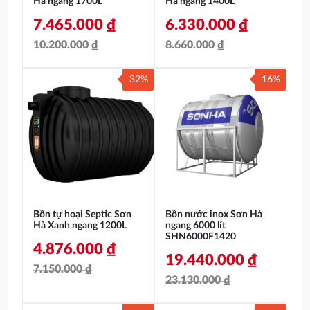
Hà ngang 1700L
Hà ngang 1400L
7.465.000
₫
6.330.000
₫
10.200.000
₫
8.660.000
₫
Giá
Giá
Giá
Giá
32%
16%
gốc
hiện
gốc
hiện
là:
tại
là:
tại
10.200.000 ₫.
là:
8.660.000 ₫.
là:
7.465.000 ₫.
6.330.000 ₫.
Bồn tự hoại Septic Sơn
Bồn nước inox Sơn Hà
Hà Xanh ngang 1200L
ngang 6000 lít
SHN6000F1420
4.876.000
₫
19.440.000
₫
7.150.000
₫
23.130.000
₫
Giá
Giá
Giá
Giá
gốc
hiện