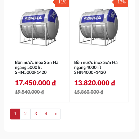
11%
13%
gốc
hiện
là:
tại
là:
tại
7.150.000 ₫.
là:
23.130.000 ₫.
là:
4.876.000 ₫.
19.440.000 ₫.
Bồn nước inox Sơn Hà
Bồn nước inox Sơn Hà
ngang 5000 lít
ngang 4000 lít
SHN5000F1420
SHN4000F1420
17.450.000
₫
13.820.000
₫
19.540.000
₫
15.860.000
₫
Giá
Giá
Giá
Giá
gốc
hiện
gốc
hiện
1
2
3
4
»
là:
tại
là:
tại
19.540.000 ₫.
là:
15.860.000 ₫.
là: