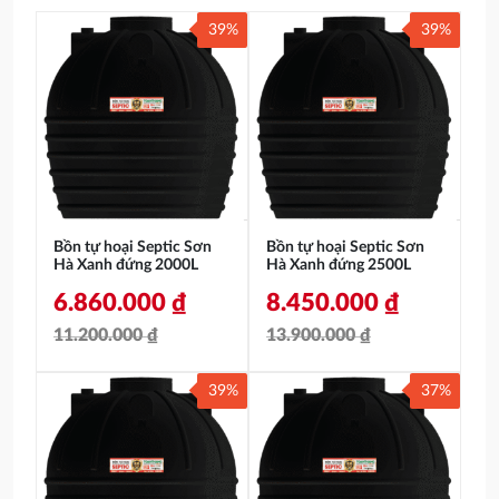
39%
39%
Bồn tự hoại Septic Sơn
Bồn tự hoại Septic Sơn
Hà Xanh đứng 2000L
Hà Xanh đứng 2500L
6.860.000
₫
8.450.000
₫
11.200.000
₫
13.900.000
₫
Giá
Giá
Giá
Giá
39%
37%
gốc
hiện
gốc
hiện
là:
tại
là:
tại
11.200.000 ₫.
là:
13.900.000 ₫.
là: