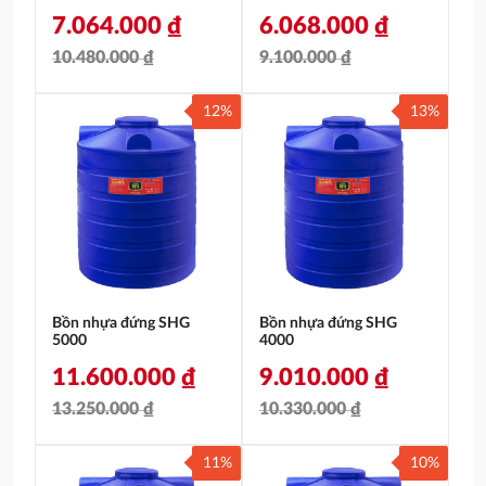
7.064.000
₫
6.068.000
₫
10.480.000
₫
9.100.000
₫
Giá
Giá
Giá
Giá
12%
13%
gốc
hiện
gốc
hiện
là:
tại
là:
tại
10.480.000 ₫.
là:
9.100.000 ₫.
là:
7.064.000 ₫.
6.068.000 ₫.
Bồn nhựa đứng SHG
Bồn nhựa đứng SHG
5000
4000
11.600.000
₫
9.010.000
₫
13.250.000
₫
10.330.000
₫
Giá
Giá
Giá
Giá
11%
10%
gốc
hiện
gốc
hiện