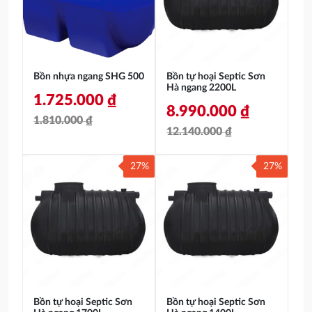
2.285.000 ₫.
3.100.000 ₫.
Bồn nhựa ngang SHG 500
Bồn tự hoại Septic Sơn
Hà ngang 2200L
1.725.000
₫
8.990.000
₫
1.810.000
₫
12.140.000
₫
Giá
Giá
Giá
Giá
gốc
hiện
27%
27%
gốc
hiện
là:
tại
là:
tại
1.810.000 ₫.
là:
12.140.000 ₫.
là:
1.725.000 ₫.
8.990.000 ₫.
Bồn tự hoại Septic Sơn
Bồn tự hoại Septic Sơn