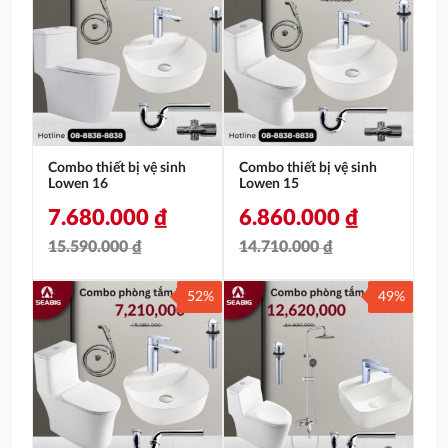
là:
tại
là:
tại
22.940.000 ₫.
là:
17.630.000 ₫.
là:
10.680.000 ₫.
8.660.000 ₫.
Combo thiết bị vệ sinh
Combo thiết bị vệ sinh
Lowen 16
Lowen 15
7.680.000
₫
6.860.000
₫
15.590.000
₫
14.710.000
₫
Giá
Giá
Giá
Giá
52%
49%
gốc
hiện
gốc
hiện
là:
tại
là:
tại
15.590.000 ₫.
là:
14.710.000 ₫.
là:
7.680.000 ₫.
6.860.000 ₫.