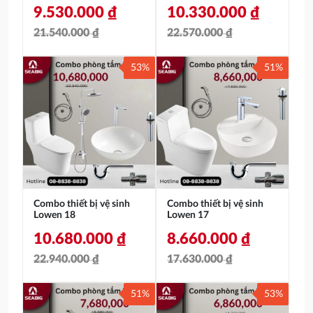
9.530.000
₫
10.330.000
₫
21.540.000
₫
22.570.000
₫
Giá
Giá
Giá
Giá
53%
51%
gốc
hiện
gốc
hiện
là:
tại
là:
tại
21.540.000 ₫.
là:
22.570.000 ₫.
là:
9.530.000 ₫.
10.330.000 ₫.
Combo thiết bị vệ sinh
Combo thiết bị vệ sinh
Lowen 18
Lowen 17
10.680.000
₫
8.660.000
₫
22.940.000
₫
17.630.000
₫
Giá
Giá
Giá
Giá
51%
53%
gốc
hiện
gốc
hiện