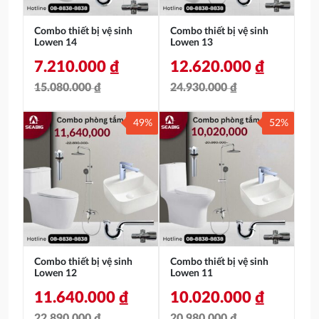
Combo thiết bị vệ sinh
Combo thiết bị vệ sinh
Lowen 14
Lowen 13
7.210.000
₫
12.620.000
₫
15.080.000
₫
24.930.000
₫
Giá
Giá
Giá
Giá
49%
52%
gốc
hiện
gốc
hiện
là:
tại
là:
tại
15.080.000 ₫.
là:
24.930.000 ₫.
là:
7.210.000 ₫.
12.620.000 ₫.
Combo thiết bị vệ sinh
Combo thiết bị vệ sinh
Lowen 12
Lowen 11
11.640.000
₫
10.020.000
₫
22.890.000
₫
20.980.000
₫