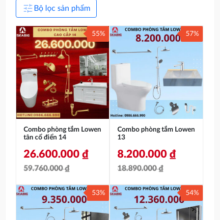
tune
Bộ lọc sản phẩm
55%
57%
Combo phòng tắm Lowen
Combo phòng tắm Lowen
tân cổ điển 14
13
26.600.000
₫
8.200.000
₫
59.760.000
₫
18.890.000
₫
Giá
Giá
Giá
Giá
53%
54%
gốc
hiện
gốc
hiện
là:
tại
là:
tại