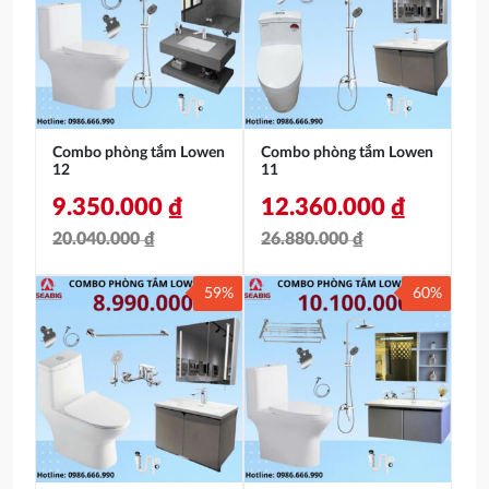
59.760.000 ₫.
là:
18.890.000 ₫.
là:
26.600.000 ₫.
8.200.000 ₫.
Combo phòng tắm Lowen
Combo phòng tắm Lowen
12
11
9.350.000
₫
12.360.000
₫
20.040.000
₫
26.880.000
₫
Giá
Giá
Giá
Giá
59%
60%
gốc
hiện
gốc
hiện
là:
tại
là:
tại
20.040.000 ₫.
là:
26.880.000 ₫.
là:
9.350.000 ₫.
12.360.000 ₫.