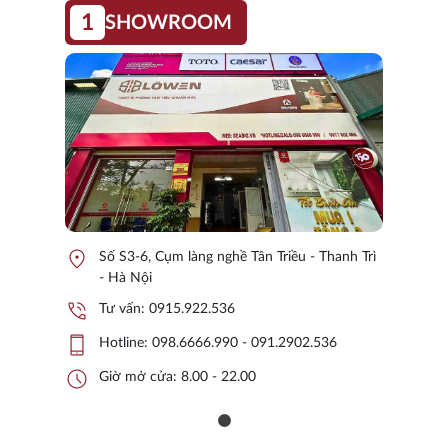
1
SHOWROOM
location_on
Số S3-6, Cụm làng nghề Tân Triều - Thanh Trì
- Hà Nội
phone_in_talk
Tư vấn:
0915.922.536
phone_iphone
Hotline:
098.6666.990 - 091.2902.536
schedule
Giờ mở cửa: 8.00 - 22.00