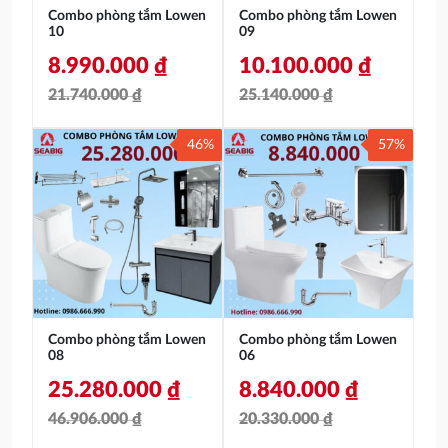
Combo phòng tắm Lowen
Combo phòng tắm Lowen
10
09
8.990.000
₫
10.100.000
₫
21.740.000
₫
25.140.000
₫
Giá
Giá
Giá
Giá
46%
57%
gốc
hiện
gốc
hiện
là:
tại
là:
tại
21.740.000 ₫.
là:
25.140.000 ₫.
là:
8.990.000 ₫.
10.100.000 ₫.
Combo phòng tắm Lowen
Combo phòng tắm Lowen
08
06
25.280.000
₫
8.840.000
₫
46.906.000
₫
20.330.000
₫
Giá
Giá
Giá
Giá