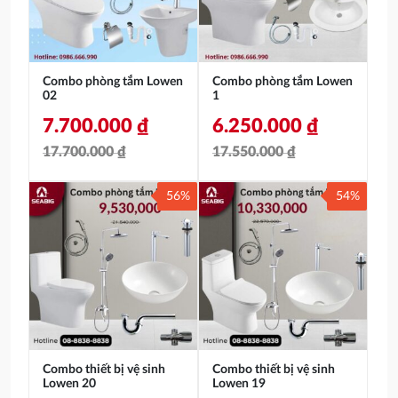
12.340.000 ₫.
8.290.000 ₫.
Combo phòng tắm Lowen
Combo phòng tắm Lowen
02
1
7.700.000
₫
6.250.000
₫
17.700.000
₫
17.550.000
₫
Giá
Giá
Giá
Giá
56%
54%
gốc
hiện
gốc
hiện
là:
tại
là:
tại
17.700.000 ₫.
là:
17.550.000 ₫.
là:
7.700.000 ₫.
6.250.000 ₫.
Combo thiết bị vệ sinh
Combo thiết bị vệ sinh
Lowen 20
Lowen 19