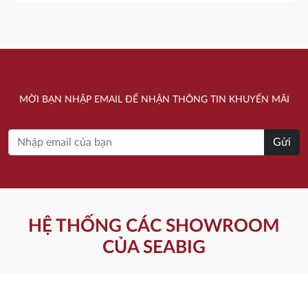
22.380.000 ₫.
là:
18.490.000 ₫.
là:
11.170.000 ₫.
9.030.000 ₫.
MỜI BẠN NHẬP EMAIL ĐỂ NHẬN THÔNG TIN KHUYẾN MÃI
Gửi
HỆ THỐNG CÁC SHOWROOM
CỦA SEABIG