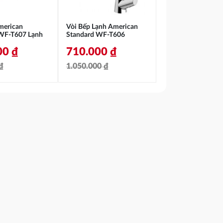
merican
Vòi Bếp Lạnh American
WF-T607 Lạnh
Standard WF-T606
00
₫
710.000
₫
₫
1.050.000
₫
Giá
Giá
gốc
hiện
là:
tại
0 ₫.
1.050.000 ₫.
là:
0 ₫.
710.000 ₫.