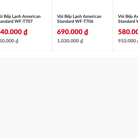
òi Bếp Lạnh American
Vòi Bếp Lạnh American
Vòi Bếp A
tandard WF-T707
Standard WF-T706
Standard 
640.000
₫
690.000
₫
580.0
50.000
₫
1.030.000
₫
910.000
iá
iá
Giá
Giá
Giá
Giá
ốc
iện
gốc
hiện
gốc
hiện
à:
ại
là:
tại
là:
tại
50.000 ₫.
à:
1.030.000 ₫.
là:
910.00
là:
40.000 ₫.
690.000 ₫.
580.00