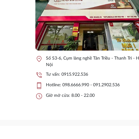
location_on
Số S3-6, Cụm làng nghề Tân Triều - Thanh Trì - 
Nội
phone_in_talk
Tư vấn:
0915.922.536
phone_iphone
Hotline:
098.6666.990 - 091.2902.536
schedule
Giờ mở cửa: 8.00 - 22.00