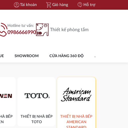
account_circle
shopping_cart
contact_support
Tài khoản
Giỏ hàng
Hỗ trợ
Hotline tư vấn:
Thiết kế phòng tắm
0986666990
UE
SHOWROOM
CỬA HÀNG 360 ĐỘ
.
NHÀ BẾP
THIẾT BỊ NHÀ BẾP
THIẾT BỊ NHÀ BẾP
EN
TOTO
AMERICAN
STANDARD