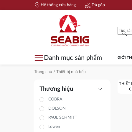
location_on
approval_delegation
Hệ thống cửa hàng
Trả góp
search
menu
Danh mục sản phẩm
GIỚI TH
Trang chủ
/ Thiết bị nhà bếp
THIẾT 
expand_more
Thương hiệu
C
COBRA
DOLSON
PAUL SCHMITT
Lowen