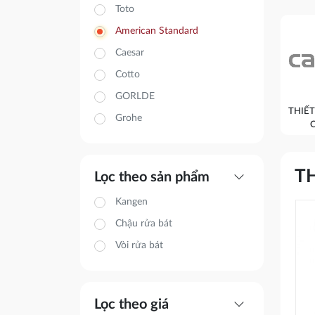
Toto
American Standard
Caesar
Cotto
GORLDE
THIẾT
Grohe
expand_more
TH
Lọc theo sản phẩm
Kangen
Chậu rửa bát
Vòi rửa bát
expand_more
Lọc theo giá