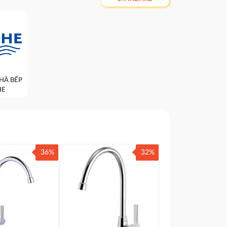
NHÀ BẾP
HE
36%
32%