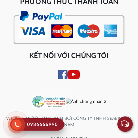
PHƯƠNG THỨC THANH TOÁN
KẾT NỐI VỚI CHÚNG TÔI
WEBSITE ĐƯỢC VẬN HÀNH BỞI CÔNG TY TNHH SEABIG VIỆT
0986666990
NAM