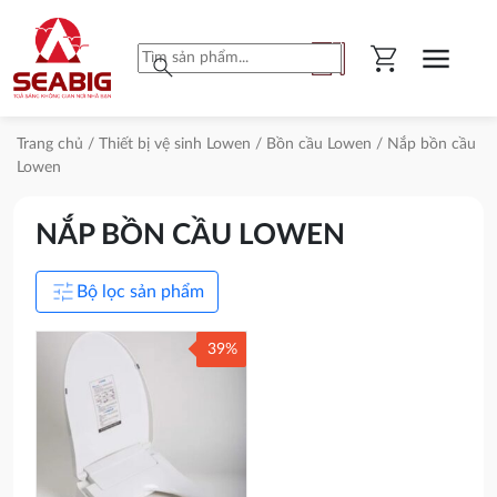
shopping_cart
menu
search
Trang chủ
/
Thiết bị vệ sinh Lowen
/
Bồn cầu Lowen
/ Nắp bồn cầu
Lowen
NẮP BỒN CẦU LOWEN
tune
Bộ lọc sản phẩm
39%