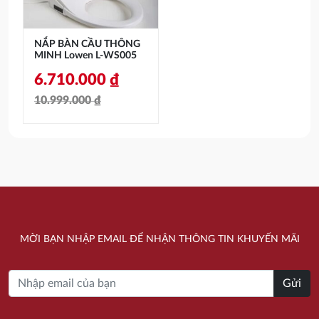
NẮP BÀN CẦU THÔNG
MINH Lowen L-WS005
6.710.000
₫
10.999.000
₫
Giá
Giá
gốc
hiện
là:
tại
10.999.000 ₫.
là:
6.710.000 ₫.
MỜI BẠN NHẬP EMAIL ĐỂ NHẬN THÔNG TIN KHUYẾN MÃI
Gửi