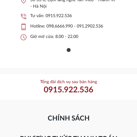
location_on
Số S3-6, Cụm làng nghề Tân Triều - Thanh Trì
- Hà Nội
phone_in_talk
Tư vấn:
0915.922.536
phone_iphone
Hotline:
098.6666.990 - 091.2902.536
schedule
Giờ mở cửa: 8.00 - 22.00
Tổng đài dịch vụ sau bán hàng
0915.922.536
CHÍNH SÁCH