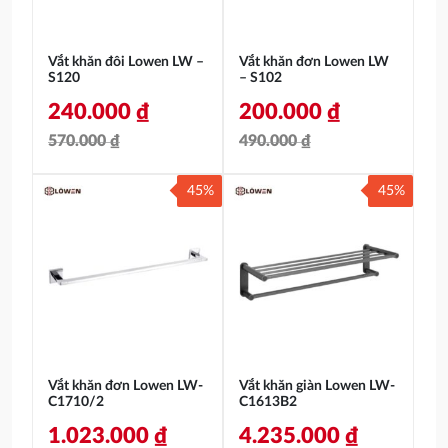
Vắt khăn đôi Lowen LW –
Vắt khăn đơn Lowen LW
S120
– S102
240.000
₫
200.000
₫
570.000
₫
490.000
₫
Giá
Giá
Giá
Giá
45%
45%
gốc
hiện
gốc
hiện
là:
tại
là:
tại
570.000 ₫.
là:
490.000 ₫.
là:
240.000 ₫.
200.000 ₫.
Vắt khăn đơn Lowen LW-
Vắt khăn giàn Lowen LW-
C1710/2
C1613B2
1.023.000
₫
4.235.000
₫