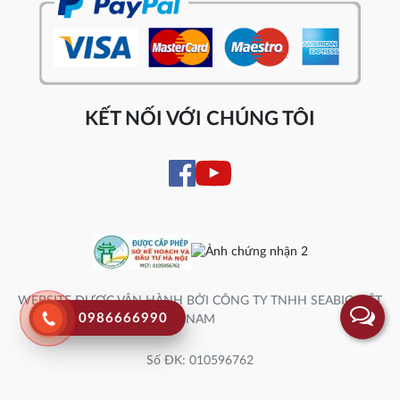
KẾT NỐI VỚI CHÚNG TÔI
WEBSITE ĐƯỢC VẬN HÀNH BỞI CÔNG TY TNHH SEABIG VIỆT
0986666990
NAM
Số ĐK: 010596762