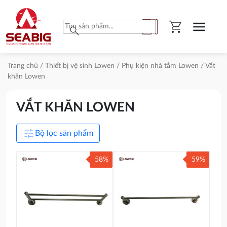
shopping_cart
menu
search
Trang chủ
/
Thiết bị vệ sinh Lowen
/
Phụ kiện nhà tắm Lowen
/ Vắt
khăn Lowen
VẮT KHĂN LOWEN
tune
Bộ lọc sản phẩm
58%
59%