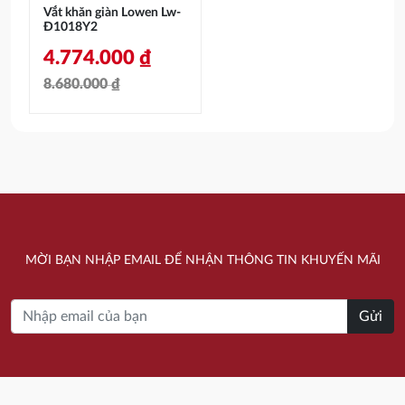
Vắt khăn giàn Lowen Lw-
Đ1018Y2
4.774.000
₫
8.680.000
₫
Giá
Giá
gốc
hiện
là:
tại
8.680.000 ₫.
là:
4.774.000 ₫.
MỜI BẠN NHẬP EMAIL ĐỂ NHẬN THÔNG TIN KHUYẾN MÃI
Gửi