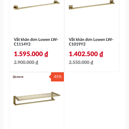
2.900.000 ₫.
là:
7.700.000 ₫.
là:
1.595.000 ₫.
4.235.000 ₫.
Vắt khăn đơn Lowen LW-
Vắt khăn đơn Lowen LW-
C1114Y2
C1019Y2
1.595.000
₫
1.402.500
₫
2.900.000
₫
2.550.000
₫
Giá
Giá
Giá
Giá
45%
gốc
hiện
gốc
hiện
là:
tại
là:
tại
2.900.000 ₫.
là:
2.550.000 ₫.
là:
1.595.000 ₫.
1.402.500 ₫.