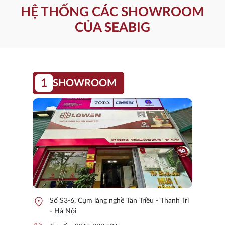
HỆ THỐNG CÁC SHOWROOM
CỦA SEABIG
1
SHOWROOM
location_on
Số S3-6, Cụm làng nghề Tân Triều - Thanh Trì
- Hà Nội