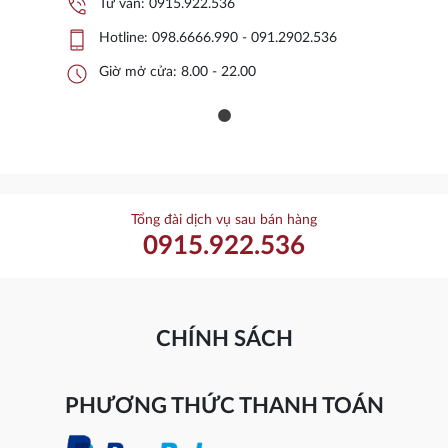
phone_in_talk
Tư vấn:
0915.922.536
phone_iphone
Hotline:
098.6666.990 - 091.2902.536
schedule
Giờ mở cửa: 8.00 - 22.00
Tổng đài dịch vụ sau bán hàng
0915.922.536
CHÍNH SÁCH
PHƯƠNG THỨC THANH TOÁN