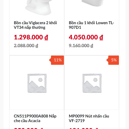
Bồn cầu Viglacera 2 khối
Bồn cầu 1 khối Lowen TL-
VT34 nắp thường
907D1
1.298.000
₫
4.050.000
₫
2.088.000
₫
9.160.000
₫
Giá
Giá
Giá
Giá
11%
5%
gốc
hiện
gốc
hiện
là:
tại
là:
tại
2.088.000 ₫.
là:
9.160.000 ₫.
là:
1.298.000 ₫.
4.050.000 ₫.
CN511P9000A808 Nắp
MP0099 Nút nhấn cầu
che cầu Acacia
VF-2719