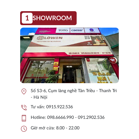
1
SHOWROOM
location_on
Số S3-6, Cụm làng nghề Tân Triều - Thanh Trì
- Hà Nội
phone_in_talk
Tư vấn:
0915.922.536
phone_iphone
Hotline:
098.6666.990 - 091.2902.536
schedule
Giờ mở cửa: 8.00 - 22.00