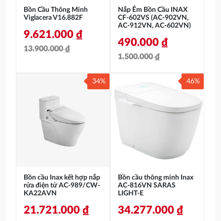
Bồn Cầu Thông Minh
Nắp Êm Bồn Cầu INAX
Viglacera V16.882F
CF-602VS (AC-902VN,
AC-912VN, AC-602VN)
9.621.000
₫
490.000
₫
13.900.000
₫
1.500.000
₫
Giá
Giá
Giá
Giá
gốc
hiện
34%
46%
gốc
hiện
là:
tại
là:
tại
13.900.000 ₫.
là:
1.500.000 ₫.
là:
9.621.000 ₫.
490.000 ₫.
Bồn cầu Inax kết hợp nắp
Bồn cầu thông minh Inax
rửa điện tử AC-989/CW-
AC-816VN SARAS
KA22AVN
LIGHT-E
21.721.000
₫
34.277.000
₫