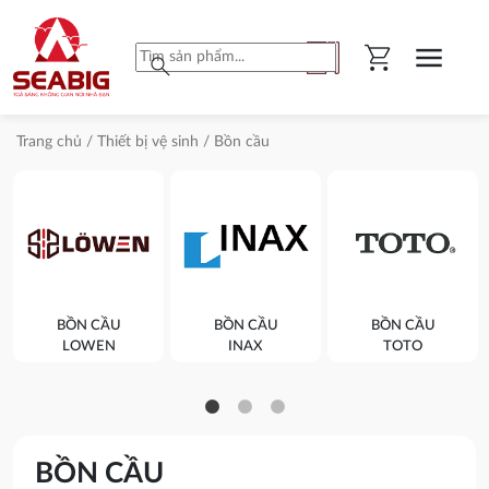
shopping_cart
menu
search
Trang chủ
/
Thiết bị vệ sinh
/ Bồn cầu
BỒN CẦU
BỒN CẦU
BỒN CẦU
LOWEN
INAX
TOTO
BỒN CẦU