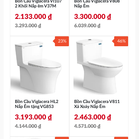
Bồn Cầu Viglacera VI107
Bồn Cầu Viglacera V808
2 Khối Nắp êm V37M
Nắp Êm
2.133.000
₫
3.300.000
₫
3.293.000
₫
6.039.000
₫
Giá
Giá
Giá
Giá
23%
46%
gốc
hiện
gốc
hiện
là:
tại
là:
tại
3.293.000 ₫.
là:
6.039.000 ₫.
là:
2.133.000 ₫.
3.300.000 ₫.
Bồn Cầu Viglacera HL2
Bồn Cầu Viglacera V811
Nắp Êm tặng VG853
Xả Xoáy Nắp Êm
3.193.000
₫
2.463.000
₫
4.144.000
₫
4.571.000
₫
Giá
Giá
Giá
Giá