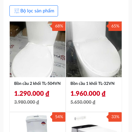
tune
Bộ lọc sản phẩm
68%
65%
Bồn cầu 2 khối TL-504VN
Bồn cầu 1 khối TL-32VN
1.290.000
₫
1.960.000
₫
3.980.000
₫
5.650.000
₫
Giá
Giá
Giá
Giá
54%
33%
gốc
hiện
gốc
hiện
là:
tại
là:
tại