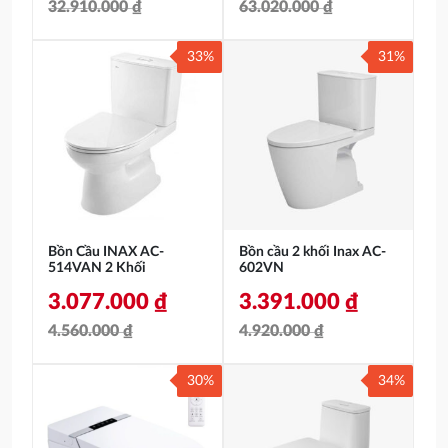
32.910.000
₫
63.020.000
₫
Giá
Giá
Giá
Giá
33%
31%
gốc
hiện
gốc
hiện
là:
tại
là:
tại
32.910.000 ₫.
là:
63.020.000 ₫.
là:
21.721.000 ₫.
34.277.000 ₫.
Bồn Cầu INAX AC-
Bồn cầu 2 khối Inax AC-
514VAN 2 Khối
602VN
3.077.000
₫
3.391.000
₫
4.560.000
₫
4.920.000
₫
Giá
Giá
Giá
Giá
30%
34%
gốc
hiện
gốc
hiện
là:
tại
là:
tại