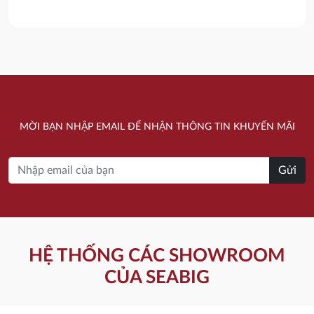
là:
tại
là:
tại
220.000 ₫.
là:
5.290.000 ₫.
là:
200.000 ₫.
2.160.000 ₫.
MỜI BẠN NHẬP EMAIL ĐỂ NHẬN THÔNG TIN KHUYẾN MÃI
Gửi
HỆ THỐNG CÁC SHOWROOM
CỦA SEABIG