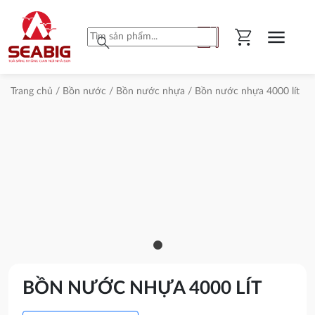
shopping_cart
menu
search
Trang chủ
/
Bồn nước
/
Bồn nước nhựa
/ Bồn nước nhựa 4000 lít
BỒN
NƯỚC
NHỰA
4000
LÍT
SƠN
HÀ
BỒN NƯỚC NHỰA 4000 LÍT