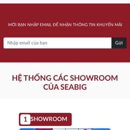
11.500.000 ₫.
là:
9.820.000 ₫.
MỜI BẠN NHẬP EMAIL ĐỂ NHẬN THÔNG TIN KHUYẾN MÃI
Gửi
HỆ THỐNG CÁC SHOWROOM
CỦA SEABIG
1
SHOWROOM