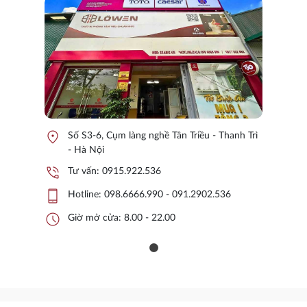
location_on
Số S3-6, Cụm làng nghề Tân Triều - Thanh Trì
- Hà Nội
phone_in_talk
Tư vấn:
0915.922.536
phone_iphone
Hotline:
098.6666.990 - 091.2902.536
schedule
Giờ mở cửa: 8.00 - 22.00