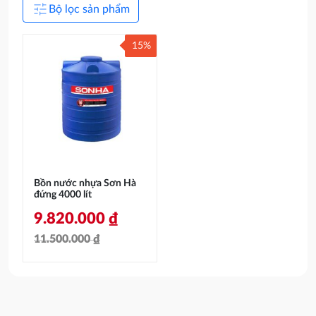
tune
Bộ lọc sản phẩm
15%
Bồn nước nhựa Sơn Hà
đứng 4000 lít
9.820.000
₫
11.500.000
₫
Giá
Giá
gốc
hiện
là:
tại