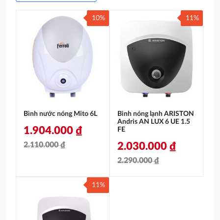
10%
11%
Bình nước nóng Mito 6L
Bình nóng lạnh ARISTON
Andris AN LUX 6 UE 1.5
1.904.000
₫
FE
2.110.000
₫
2.030.000
₫
Giá
Giá
2.290.000
₫
Giá
Giá
gốc
hiện
11%
gốc
hiện
là:
tại
là:
tại
2.110.000 ₫.
là: