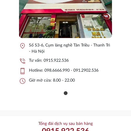
location_on
Số S3-6, Cụm làng nghề Tân Triều - Thanh Trì
- Hà Nội
phone_in_talk
Tư vấn:
0915.922.536
phone_iphone
Hotline:
098.6666.990 - 091.2902.536
schedule
Giờ mở cửa: 8.00 - 22.00
Tổng đài dịch vụ sau bán hàng