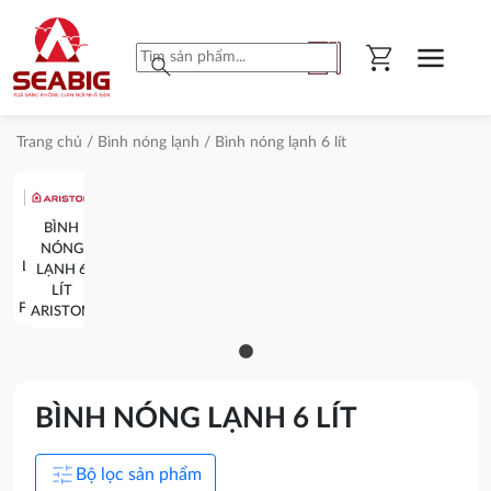
shopping_cart
menu
search
Trang chủ
/
Bình nóng lạnh
/ Bình nóng lạnh 6 lít
BÌNH
BÌNH
NÓNG
NÓNG
LẠNH 6
LẠNH 6
LÍT
LÍT
FERROLI
ARISTON
BÌNH NÓNG LẠNH 6 LÍT
tune
Bộ lọc sản phẩm