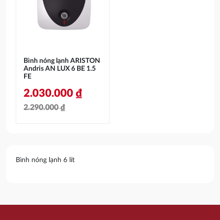
2.290.000 ₫.
là:
1.904.000 ₫.
2.030.000 ₫.
Bình nóng lạnh ARISTON
Andris AN LUX 6 BE 1.5
FE
2.030.000
₫
2.290.000
₫
Giá
Giá
gốc
hiện
là:
tại
Bình nóng lạnh 6 lít
2.290.000 ₫.
là:
2.030.000 ₫.