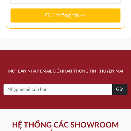
arrow_right_alt
Gửi thông tin
MỜI BẠN NHẬP EMAIL ĐỂ NHẬN THÔNG TIN KHUYẾN MÃI
Gửi
HỆ THỐNG CÁC SHOWROOM