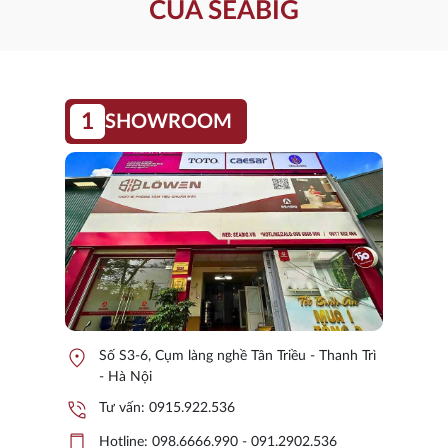
CỦA SEABIG
1
SHOWROOM
location_on
Số S3-6, Cụm làng nghề Tân Triều - Thanh Trì
- Hà Nội
phone_in_talk
Tư vấn:
0915.922.536
phone_iphone
Hotline:
098.6666.990 - 091.2902.536