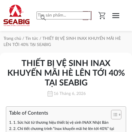
shopping_cart
menu
search
Trang chủ
/
Tin tức
/ THIẾT BỊ VỆ SINH INAX KHUYẾN MÃI HÈ
LÊN TỚI 40% TẠI SEABIG
THIẾT BỊ VỆ SINH INAX
KHUYẾN MÃI HÈ LÊN TỚI 40%
TẠI SEABIG
calendar_month
16 Tháng 6, 2026
Table of Contents
1. Sức hút từ thương hiệu thiết bị vệ sinh INAX Nhật Bản
2. Chi tiết chương trình “Inax khuyến mãi hè lên tới 40%” tại