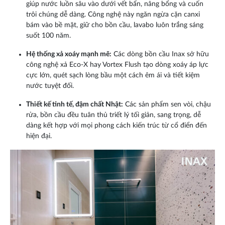
giúp nước luồn sâu vào dưới vết bẩn, nâng bổng và cuốn
trôi chúng dễ dàng. Công nghệ này ngăn ngừa cặn canxi
bám vào bề mặt, giữ cho bồn cầu, lavabo luôn trắng sáng
suốt 100 năm.
Hệ thống xả xoáy mạnh mẽ:
Các dòng bồn cầu Inax sở hữu
công nghệ xả Eco-X hay Vortex Flush tạo dòng xoáy áp lực
cực lớn, quét sạch lòng bầu một cách êm ái và tiết kiệm
nước tuyệt đối.
Thiết kế tinh tế, đậm chất Nhật:
Các sản phẩm sen vòi, chậu
rửa, bồn cầu đều tuân thủ triết lý tối giản, sang trọng, dễ
dàng kết hợp với mọi phong cách kiến trúc từ cổ điển đến
hiện đại.