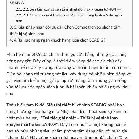
SEABIG
2.2. Sen tắm cây và sen tắm nhiệt độ Inax – Giảm tới 40%++
2.3. Chậu rửa mặt Lavabo và Vòi chậu nóng lạnh – Sale ngập
tràn
3. Giải pháp nhân đôi ưu đãi: Chọn Combo trọn bộ phòng tắm
thiết bị vệ sinh Inax
4. Tại sao hàng ngàn khách hàng luôn chọn SEABIG?
Mùa hè năm 2026 đã chính thức gõ cửa bằng những đợt nắng
nóng gay gắt. Đây cũng là thời điểm vàng để các gia chủ đẩy
nhanh tiến độ xây dựng, sửa sang và hoàn thiện tổ ấm của mình.
Giữa bối cảnh thị trường vật liệu xây dựng có nhiều biến động về
giá, việc tìm kiếm một giải pháp vừa nâng tầm không gian sống,
vừa tối ưu hóa ngân sách luôn là bài toán khiến nhiều người đau
đầu.
Thấu hiểu tâm lý đó,
Siêu thị
thiết bị vệ sinh
SEABIG
phối hợp
cùng thương hiệu hàng đầu Nhật Bản kích hoạt siêu sự kiện lớn
nhất mùa hè này:
“Đại tiệc giải nhiệt – Thiết bị vệ sinh Inax
khuyến mãi hè lên tới 40%”
. Đây là cơ hội có một không hai để
bạn sở hữu những siêu phẩm phòng tắm đẳng cấp với mức giá
“chạm đáy”. Hãy cùng khám phá ngay những ưu đãi chấn động