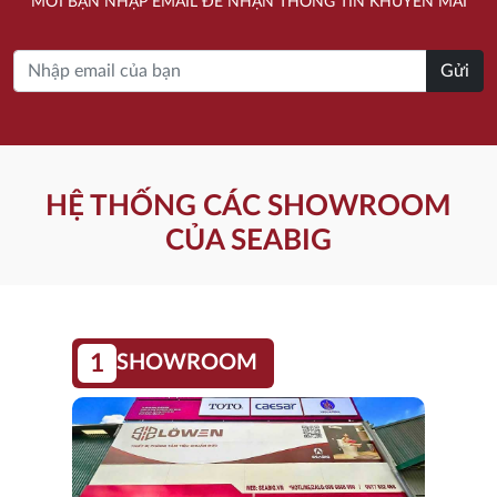
MỜI BẠN NHẬP EMAIL ĐỂ NHẬN THÔNG TIN KHUYẾN MÃI
Gửi
HỆ THỐNG CÁC SHOWROOM
CỦA SEABIG
1
SHOWROOM