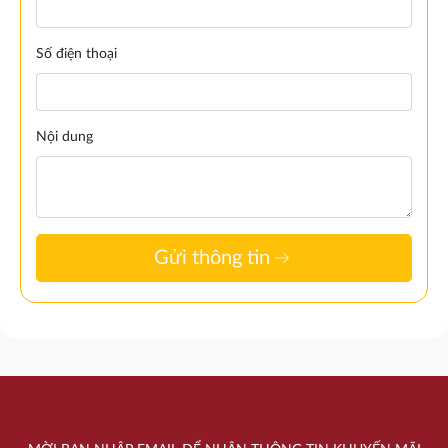
Số điện thoại
Nội dung
arrow_right_alt
Gửi thông tin