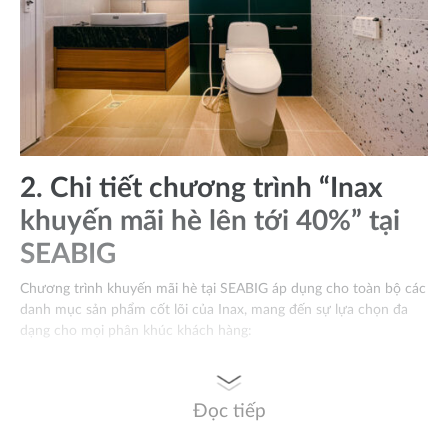
2. Chi tiết chương trình “Inax
khuyến mãi hè lên tới 40%” tại
SEABIG
Chương trình khuyến mãi hè tại SEABIG áp dụng cho toàn bộ các
danh mục sản phẩm cốt lõi của Inax, mang đến sự lựa chọn đa
dạng cho mọi phân khúc khách hàng:
Đọc tiếp