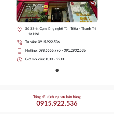
location_on
Số S3-6, Cụm làng nghề Tân Triều - Thanh Trì
- Hà Nội
phone_in_talk
Tư vấn:
0915.922.536
phone_iphone
Hotline:
098.6666.990 - 091.2902.536
schedule
Giờ mở cửa: 8.00 - 22.00
Tổng đài dịch vụ sau bán hàng
0915.922.536