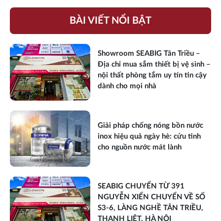
BÀI VIẾT NỔI BẬT
Showroom SEABIG Tân Triều –
Địa chỉ mua sắm thiết bị vệ sinh –
nội thất phòng tắm uy tín tin cậy
dành cho mọi nhà
Giải pháp chống nóng bồn nước
inox hiệu quả ngày hè: cứu tinh
cho nguồn nước mát lành
SEABIG CHUYỂN TỪ 391
NGUYỄN XIỂN CHUYỂN VỀ SỐ
S3-6, LÀNG NGHỀ TÂN TRIỀU,
THANH LIỆT, HÀ NỘI