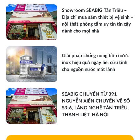
Showroom SEABIG Tân Triều –
Địa chỉ mua sắm thiết bị vệ sinh –
nội thất phòng tắm uy tín tin cậy
dành cho mọi nhà
Giải pháp chống nóng bồn nước
inox hiệu quả ngày hè: cứu tinh
cho nguồn nước mát lành
SEABIG CHUYỂN TỪ 391
NGUYỄN XIỂN CHUYỂN VỀ SỐ
S3-6, LÀNG NGHỀ TÂN TRIỀU,
THANH LIỆT, HÀ NỘI