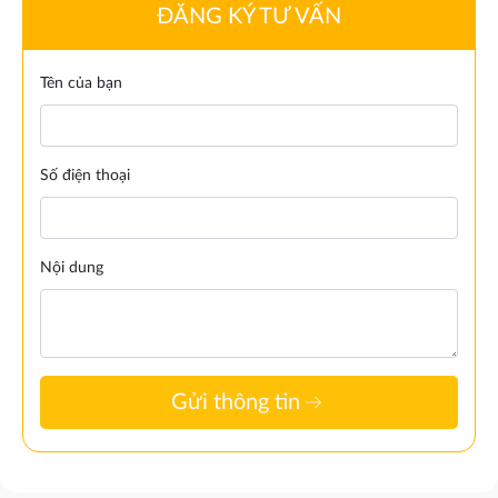
ĐĂNG KÝ TƯ VẤN
Tên của bạn
Số điện thoại
Nội dung
arrow_right_alt
Gửi thông tin