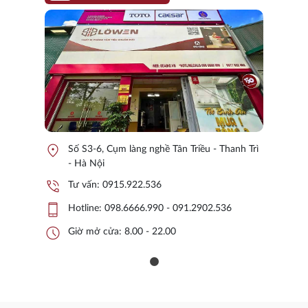
location_on
Số S3-6, Cụm làng nghề Tân Triều - Thanh Trì
- Hà Nội
phone_in_talk
Tư vấn:
0915.922.536
phone_iphone
Hotline:
098.6666.990 - 091.2902.536
schedule
Giờ mở cửa: 8.00 - 22.00