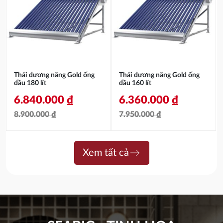
13.320.000 ₫.
là:
9.600.000 ₫.
là:
8.420.000 ₫.
7.500.000 ₫.
Thái dương năng Gold ống
Thái dương năng Gold ống
dầu 180 lít
dầu 160 lít
6.840.000
₫
6.360.000
₫
8.900.000
₫
7.950.000
₫
Giá
Giá
Giá
Giá
gốc
hiện
gốc
hiện
east
Xem tất cả
là:
tại
là:
tại
8.900.000 ₫.
là:
7.950.000 ₫.
là:
6.840.000 ₫.
6.360.000 ₫.