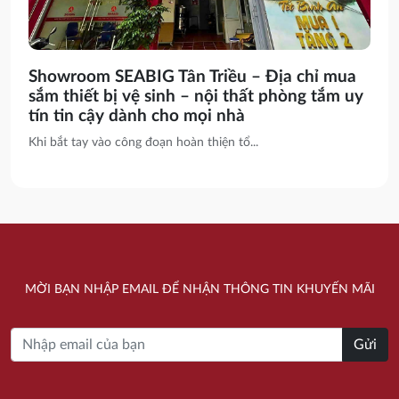
Showroom SEABIG Tân Triều – Địa chỉ mua
sắm thiết bị vệ sinh – nội thất phòng tắm uy
tín tin cậy dành cho mọi nhà
Khi bắt tay vào công đoạn hoàn thiện tổ...
MỜI BẠN NHẬP EMAIL ĐỂ NHẬN THÔNG TIN KHUYẾN MÃI
Gửi