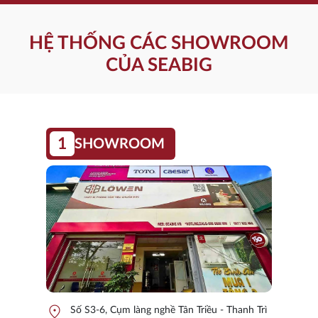
HỆ THỐNG CÁC SHOWROOM
CỦA SEABIG
1
SHOWROOM
location_on
Số S3-6, Cụm làng nghề Tân Triều - Thanh Trì