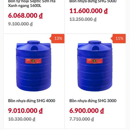
Bồn tự hoại Septic Sơn Hà
Bồn nhựa đứng SHG 5000
Xanh ngang 1600L
11.600.000
₫
6.068.000
₫
13.250.000
₫
9.100.000
₫
Giá
Giá
Giá
Giá
gốc
hiện
13%
11%
gốc
hiện
là:
tại
là:
tại
13.250.000 ₫.
là:
9.100.000 ₫.
là:
11.600.000 ₫.
6.068.000 ₫.
Bồn nhựa đứng SHG 4000
Bồn nhựa đứng SHG 3000
9.010.000
₫
6.900.000
₫
10.330.000
₫
7.710.000
₫
Giá
Giá
Giá
Giá