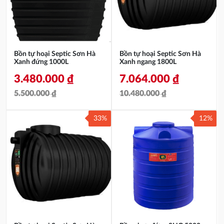
8.450.000 ₫.
4.990.000 ₫.
Bồn tự hoại Septic Sơn Hà
Bồn tự hoại Septic Sơn Hà
Xanh đứng 1000L
Xanh ngang 1800L
3.480.000
₫
7.064.000
₫
5.500.000
₫
10.480.000
₫
Giá
Giá
Giá
Giá
33%
12%
gốc
hiện
gốc
hiện
là:
tại
là:
tại
5.500.000 ₫.
là:
10.480.000 ₫.
là:
3.480.000 ₫.
7.064.000 ₫.