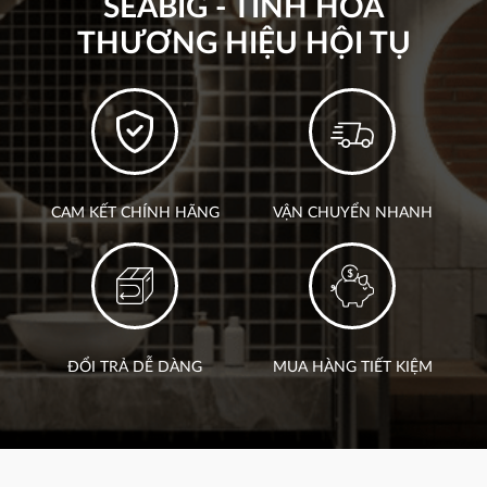
SEABIG - TINH HOA
THƯƠNG HIỆU HỘI TỤ
CAM KẾT CHÍNH HÃNG
VẬN CHUYỂN NHANH
ĐỔI TRẢ DỄ DÀNG
MUA HÀNG TIẾT KIỆM