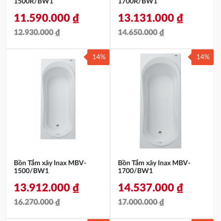
1500R/BW1
1700R/BW1
11.590.000
₫
13.131.000
₫
12.930.000
₫
14.650.000
₫
Giá
Giá
Giá
Giá
14%
14%
gốc
hiện
gốc
hiện
là:
tại
là:
tại
12.930.000 ₫.
là:
14.650.000 ₫.
là:
11.590.000 ₫.
13.131.000 ₫.
Bồn Tắm xây Inax MBV-
Bồn Tắm xây Inax MBV-
1500/BW1
1700/BW1
13.912.000
₫
14.537.000
₫
16.270.000
₫
17.000.000
₫
Giá
Giá
Giá
Giá