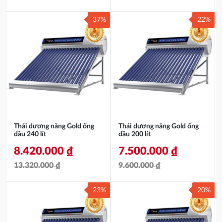
Giá
Giá
Giá
Giá
37%
22%
gốc
hiện
gốc
hiện
là:
tại
là:
tại
6.300.000 ₫.
là:
14.800.000 ₫.
là:
6.050.000 ₫.
10.670.000 ₫.
Thái dương năng Gold ống
Thái dương năng Gold ống
dầu 240 lít
dầu 200 lít
8.420.000
₫
7.500.000
₫
13.320.000
₫
9.600.000
₫
Giá
Giá
Giá
Giá
23%
20%
gốc
hiện
gốc
hiện
là:
tại
là:
tại