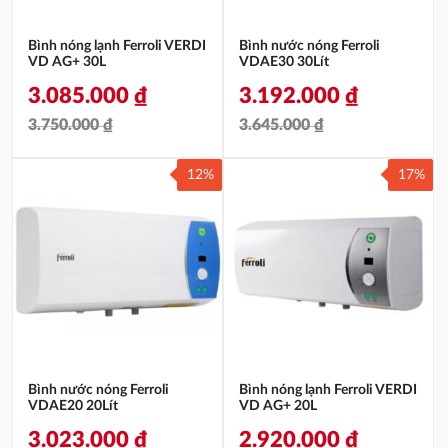
Bình nóng lạnh Ferroli VERDI
Bình nước nóng Ferroli
VD AG+ 30L
VDAE30 30Lít
3.085.000
₫
3.192.000
₫
3.750.000
₫
3.645.000
₫
Giá
Giá
Giá
Giá
12%
17%
gốc
hiện
gốc
hiện
là:
tại
là:
tại
3.750.000 ₫.
là:
3.645.000 ₫.
là:
3.085.000 ₫.
3.192.000 ₫.
Bình nước nóng Ferroli
Bình nóng lạnh Ferroli VERDI
VDAE20 20Lít
VD AG+ 20L
3.023.000
₫
2.920.000
₫