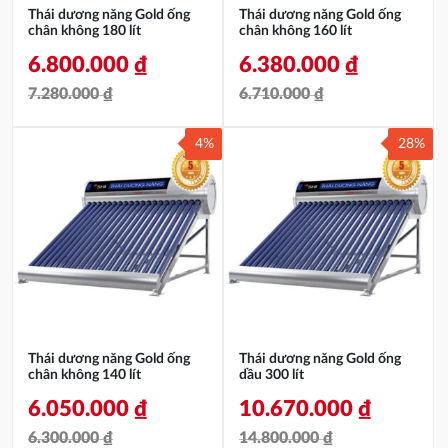
Thái dương năng Gold ống
Thái dương năng Gold ống
chân không 180 lít
chân không 160 lít
6.800.000
₫
6.380.000
₫
7.280.000
₫
6.710.000
₫
Giá
Giá
Giá
Giá
4%
28%
gốc
hiện
gốc
hiện
là:
tại
là:
tại
7.280.000 ₫.
là:
6.710.000 ₫.
là:
6.800.000 ₫.
6.380.000 ₫.
Thái dương năng Gold ống
Thái dương năng Gold ống
chân không 140 lít
dầu 300 lít
6.050.000
₫
10.670.000
₫
6.300.000
₫
14.800.000
₫