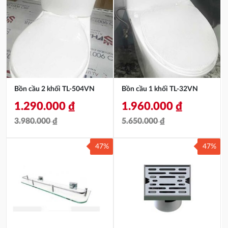
Bồn cầu 2 khối TL-504VN
Bồn cầu 1 khối TL-32VN
1.290.000
₫
1.960.000
₫
3.980.000
₫
5.650.000
₫
Giá
Giá
Giá
Giá
47%
47%
gốc
hiện
gốc
hiện
là:
tại
là:
tại
3.980.000 ₫.
là:
5.650.000 ₫.
là:
1.290.000 ₫.
1.960.000 ₫.