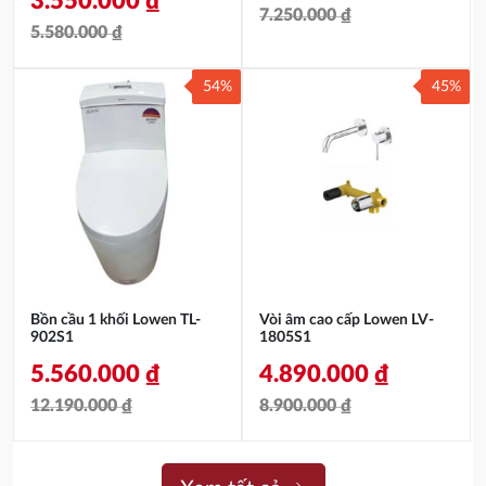
3.550.000
₫
7.250.000
₫
5.580.000
₫
Giá
Giá
Giá
Giá
gốc
hiện
54%
45%
gốc
hiện
là:
tại
là:
tại
7.250.000 ₫.
là:
5.580.000 ₫.
là:
3.890.000 ₫.
3.550.000 ₫.
Bồn cầu 1 khối Lowen TL-
Vòi âm cao cấp Lowen LV-
902S1
1805S1
5.560.000
₫
4.890.000
₫
12.190.000
₫
8.900.000
₫
Giá
Giá
Giá
Giá
gốc
hiện
gốc
hiện