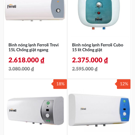
3.550.000 ₫.
là:
3.340.000 ₫.
là:
2.964.000 ₫.
2.809.000 ₫.
Bình nóng lạnh Ferroli Trevi
Bình nóng lạnh Ferroli Cubo
15L Chống giật ngang
15 lít Chống giật
2.618.000
₫
2.375.000
₫
3.080.000
₫
2.595.000
₫
Giá
Giá
Giá
Giá
18%
12%
gốc
hiện
gốc
hiện
là:
tại
là:
tại
3.080.000 ₫.
là:
2.595.000 ₫.
là:
2.618.000 ₫.
2.375.000 ₫.