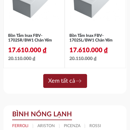
16.393.000 ₫.
16.393.000 ₫.
Bồn Tắm Inax FBV-
Bồn Tắm Inax FBV-
1702SR/BW1 Chân Yếm
1702SL/BW1 Chân Yếm
17.610.000
₫
17.610.000
₫
20.110.000
₫
20.110.000
₫
Giá
Giá
Giá
Giá
gốc
hiện
gốc
hiện
east
Xem tất cả
là:
tại
là:
tại
20.110.000 ₫.
là:
20.110.000 ₫.
là:
17.610.000 ₫.
17.610.000 ₫.
BÌNH NÓNG LẠNH
FERROLI
ARISTON
PICENZA
ROSSI