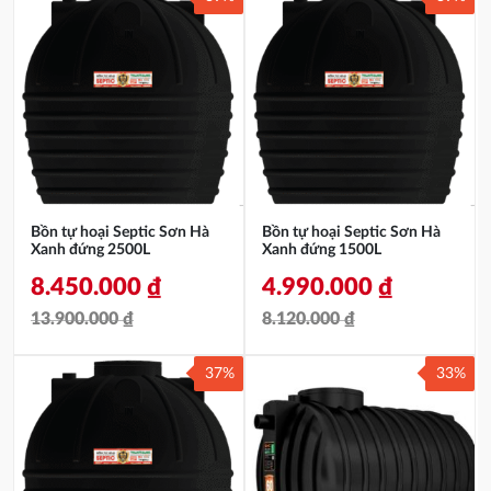
Bồn tự hoại Septic Sơn Hà
Bồn tự hoại Septic Sơn Hà
Xanh đứng 2500L
Xanh đứng 1500L
8.450.000
₫
4.990.000
₫
13.900.000
₫
8.120.000
₫
Giá
Giá
Giá
Giá
37%
33%
gốc
hiện
gốc
hiện
là:
tại
là:
tại
13.900.000 ₫.
là:
8.120.000 ₫.
là: