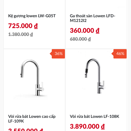
Kệ gương lowen LW-G05T
Ga thoát sàn Lowen LFD-
M1212I2
725.000
₫
360.000
₫
1.380.000
₫
680.000
₫
Giá
Giá
Giá
Giá
gốc
hiện
36%
46%
gốc
hiện
là:
tại
là:
tại
1.380.000 ₫.
là:
680.000 ₫.
là:
725.000 ₫.
360.000 ₫.
Vòi rửa bát Lowen cao cấp
Vòi rửa bát Lowen LF-108K
LF-109K
3.890.000
₫