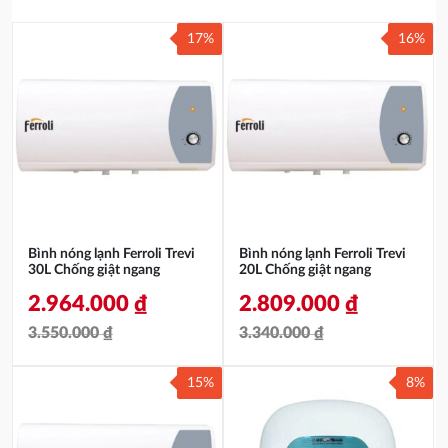
17%
16%
Bình nóng lạnh Ferroli Trevi
Bình nóng lạnh Ferroli Trevi
30L Chống giật ngang
20L Chống giật ngang
2.964.000
₫
2.809.000
₫
3.550.000
₫
3.340.000
₫
Giá
Giá
Giá
Giá
15%
8%
gốc
hiện
gốc
hiện
là:
tại
là:
tại