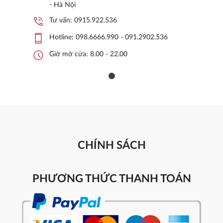
- Hà Nội
phone_in_talk
Tư vấn:
0915.922.536
phone_iphone
Hotline:
098.6666.990 - 091.2902.536
schedule
Giờ mở cửa: 8.00 - 22.00
CHÍNH SÁCH
PHƯƠNG THỨC THANH TOÁN