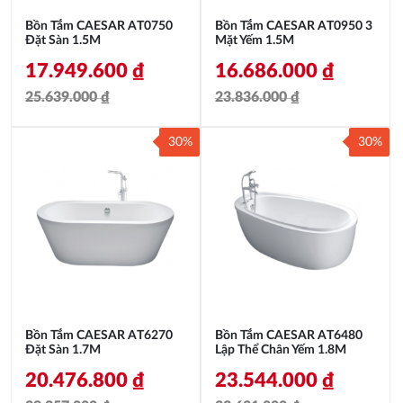
Bồn Tắm CAESAR AT0750
Bồn Tắm CAESAR AT0950 3
Đặt Sàn 1.5M
Mặt Yếm 1.5M
17.949.600
₫
16.686.000
₫
25.639.000
₫
23.836.000
₫
Giá
Giá
Giá
Giá
30%
30%
gốc
hiện
gốc
hiện
là:
tại
là:
tại
25.639.000 ₫.
là:
23.836.000 ₫.
là:
17.949.600 ₫.
16.686.000 ₫.
Bồn Tắm CAESAR AT6270
Bồn Tắm CAESAR AT6480
Đặt Sàn 1.7M
Lập Thể Chân Yếm 1.8M
20.476.800
₫
23.544.000
₫