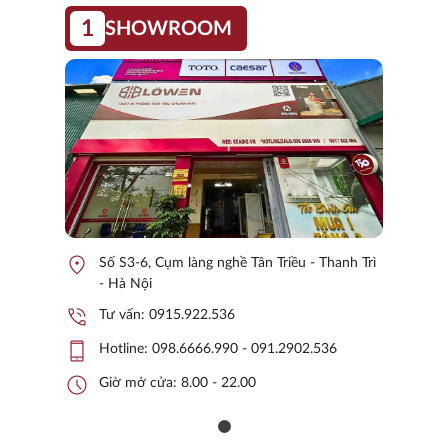
1
SHOWROOM
location_on
Số S3-6, Cụm làng nghề Tân Triều - Thanh Trì
- Hà Nội
phone_in_talk
Tư vấn:
0915.922.536
phone_iphone
Hotline:
098.6666.990 - 091.2902.536
schedule
Giờ mở cửa: 8.00 - 22.00