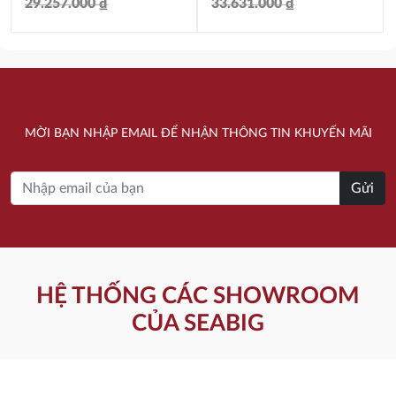
29.257.000
₫
33.631.000
₫
Giá
Giá
Giá
Giá
gốc
hiện
gốc
hiện
là:
tại
là:
tại
29.257.000 ₫.
là:
33.631.000 ₫.
là:
MỜI BẠN NHẬP EMAIL ĐỂ NHẬN THÔNG TIN KHUYẾN MÃI
20.476.800 ₫.
23.544.000 ₫.
Gửi
HỆ THỐNG CÁC SHOWROOM
CỦA SEABIG