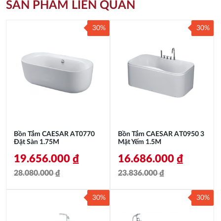
SẢN PHẨM LIÊN QUAN
30%
30%
Bồn Tắm CAESAR AT0770
Bồn Tắm CAESAR AT0950 3
Đặt Sàn 1.75M
Mặt Yếm 1.5M
19.656.000
₫
16.686.000
₫
28.080.000
₫
23.836.000
₫
Giá
Giá
Giá
Giá
30%
30%
gốc
hiện
gốc
hiện
là:
tại
là:
tại