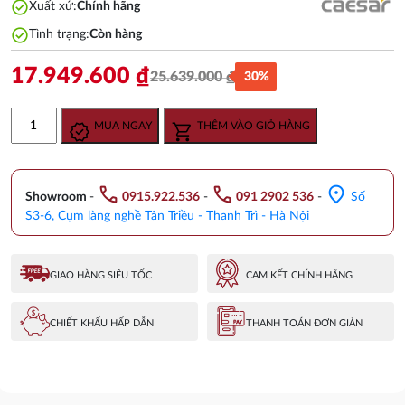
check_circle
Xuất xứ:
Chính hãng
check_circle
Tình trạng:
Còn hàng
17.949.600
₫
25.639.000
₫
30%
Giá
Giá
gốc
hiện
Bồn
MUA NGAY
THÊM VÀO GIỎ HÀNG
là:
tại
Tắm
25.639.000 ₫.
là:
CAESAR
17.949.600 ₫.
AT0750
call
call
location_on
Đặt
Showroom
-
0915.922.536
-
091 2902 536
-
Số
Sàn
S3-6, Cụm làng nghề Tân Triều - Thanh Trì - Hà Nội
1.5M
số
lượng
GIAO HÀNG SIÊU TỐC
CAM KẾT CHÍNH HÃNG
CHIẾT KHẤU HẤP DẪN
THANH TOÁN ĐƠN GIẢN