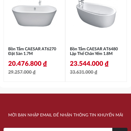
28.080.000 ₫.
là:
23.836.000 ₫.
là:
19.656.000 ₫.
16.686.000 ₫.
Bồn Tắm CAESAR AT6270
Bồn Tắm CAESAR AT6480
Đặt Sàn 1.7M
Lập Thể Chân Yếm 1.8M
20.476.800
₫
23.544.000
₫
29.257.000
₫
33.631.000
₫
Giá
Giá
Giá
Giá
gốc
hiện
gốc
hiện
là:
tại
là:
tại
29.257.000 ₫.
là:
33.631.000 ₫.
là:
MỜI BẠN NHẬP EMAIL ĐỂ NHẬN THÔNG TIN KHUYẾN MÃI
20.476.800 ₫.
23.544.000 ₫.