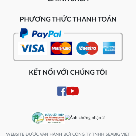
PHƯƠNG THỨC THANH TOÁN
KẾT NỐI VỚI CHÚNG TÔI
WEBSITE ĐƯỢC VẬN HÀNH BỞI CÔNG TY TNHH SEABIG VIỆT