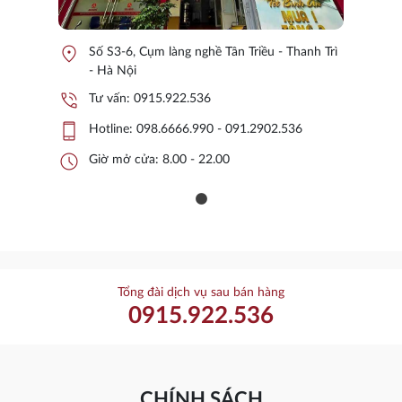
location_on
Số S3-6, Cụm làng nghề Tân Triều - Thanh Trì
- Hà Nội
phone_in_talk
Tư vấn:
0915.922.536
phone_iphone
Hotline:
098.6666.990 - 091.2902.536
schedule
Giờ mở cửa: 8.00 - 22.00
Tổng đài dịch vụ sau bán hàng
0915.922.536
CHÍNH SÁCH