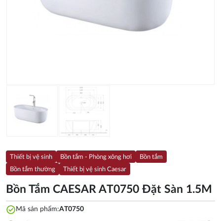
Thiết bị vệ sinh
Bồn tắm - Phòng xông hơi
Bồn tắm
Bồn tắm thường
Thiết bị vệ sinh Caesar
Bồn Tắm CAESAR AT0750 Đặt Sàn 1.5M
check_circle
Mã sản phẩm:
AT0750