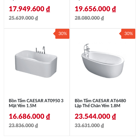
17.949.600
₫
19.656.000
₫
25.639.000
₫
28.080.000
₫
Giá
Giá
Giá
Giá
30%
30%
gốc
hiện
gốc
hiện
là:
tại
là:
tại
25.639.000 ₫.
là:
28.080.000 ₫.
là:
17.949.600 ₫.
19.656.000 ₫.
Bồn Tắm CAESAR AT0950 3
Bồn Tắm CAESAR AT6480
Mặt Yếm 1.5M
Lập Thể Chân Yếm 1.8M
16.686.000
₫
23.544.000
₫
23.836.000
₫
33.631.000
₫
Giá
Giá
Giá
Giá