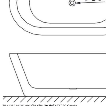
Bản vẽ kích thước bồn tắm lập thể AT6270 Caesar