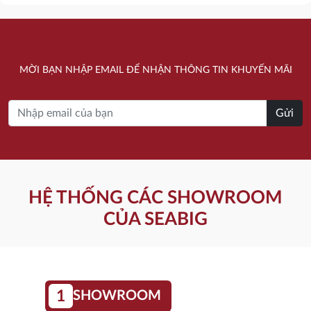
gốc
hiện
gốc
hiện
là:
tại
là:
tại
23.836.000 ₫.
là:
33.631.000 ₫.
là:
MỜI BẠN NHẬP EMAIL ĐỂ NHẬN THÔNG TIN KHUYẾN MÃI
16.686.000 ₫.
23.544.000 ₫.
Gửi
HỆ THỐNG CÁC SHOWROOM
CỦA SEABIG
1
SHOWROOM