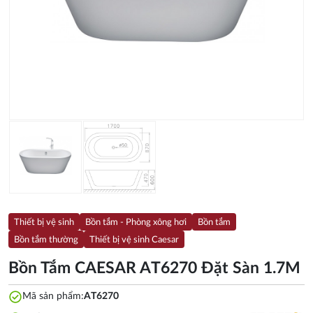
Thiết bị vệ sinh
Bồn tắm - Phòng xông hơi
Bồn tắm
Bồn tắm thường
Thiết bị vệ sinh Caesar
Bồn Tắm CAESAR AT6270 Đặt Sàn 1.7M
check_circle
Mã sản phẩm:
AT6270