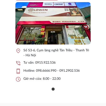
location_on
Số S3-6, Cụm làng nghề Tân Triều - Thanh Trì
- Hà Nội
phone_in_talk
Tư vấn:
0915.922.536
phone_iphone
Hotline:
098.6666.990 - 091.2902.536
schedule
Giờ mở cửa: 8.00 - 22.00