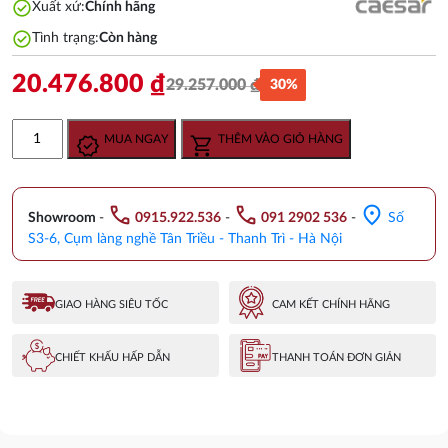
check_circle
Xuất xứ:
Chính hãng
check_circle
Tình trạng:
Còn hàng
20.476.800
₫
29.257.000
₫
30%
Giá
Giá
gốc
hiện
Bồn
MUA NGAY
THÊM VÀO GIỎ HÀNG
là:
tại
Tắm
29.257.000 ₫.
là:
CAESAR
20.476.800 ₫.
AT6270
call
call
location_on
Đặt
Showroom
-
0915.922.536
-
091 2902 536
-
Số
Sàn
S3-6, Cụm làng nghề Tân Triều - Thanh Trì - Hà Nội
1.7M
số
lượng
GIAO HÀNG SIÊU TỐC
CAM KẾT CHÍNH HÃNG
CHIẾT KHẤU HẤP DẪN
THANH TOÁN ĐƠN GIẢN