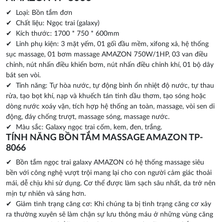
✔ Loại: Bồn tắm đơn
✔ Chất liệu: Ngọc trai (galaxy)
✔ Kích thước: 1700 * 750 * 600mm
✔ Linh phụ kiện: 3 mặt yếm, 01 gối đầu mềm, xifong xả, hệ thống
sục massage, 01 bơm massage AMAZON 750W/1HP, 03 van điều
chỉnh, nút nhấn điều khiển bơm, nút nhấn điều chỉnh khí, 01 bộ dây
bát sen vòi.
✔ Tính năng: Tự hòa nước, tự động bình ổn nhiệt độ nước, tự thau
rửa, tạo bọt khí, nạp và khuếch tán tinh dầu thơm, tạo sóng hoặc
dòng nước xoáy vặn, tích hợp hệ thống an toàn, massage, vòi sen di
động, đáy chống trượt, massage sóng, massage nước.
✔ Màu sắc: Galaxy ngọc trai cốm, kem, đen, trắng.
TÍNH NĂNG BỒN TẮM MASSAGE AMAZON TP-
8066
✔ Bồn tắm ngọc trai galaxy AMAZON có hệ thống massage siêu
bền với công nghệ vượt trội mang lại cho con người cảm giác thoải
mái, dễ chịu khi sử dụng. Cơ thể được làm sạch sâu nhất, da trở nên
mịn tự nhiên và sáng hơn.
✔ Giảm tình trạng căng cơ: Khi chúng ta bị tình trạng căng cơ xảy
ra thường xuyên sẽ làm chận sự lưu thông máu ở những vùng căng