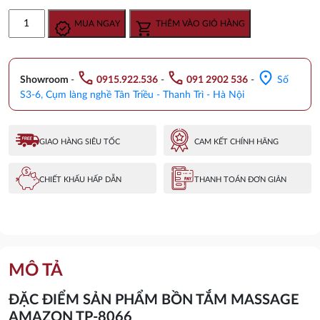
gốc
hiện
Bồn
MUA NGAY
THÊM VÀO GIỎ HÀNG
là:
tại
tắm
16.950.000 ₫.
là:
massage
13.900.000 ₫.
AMAZON
call
call
location_on
TP-
Showroom
-
0915.922.536
-
091 2902 536
-
Số
8066
S3-6, Cụm làng nghề Tân Triều - Thanh Trì - Hà Nội
số
lượng
GIAO HÀNG SIÊU TỐC
CAM KẾT CHÍNH HÃNG
CHIẾT KHẤU HẤP DẪN
THANH TOÁN ĐƠN GIẢN
MÔ TẢ
ĐẶC ĐIỂM SẢN PHẨM BỒN TẮM MASSAGE
AMAZON TP-8066