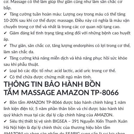
cơ. Massage có thể làm giúp thư giãn cũng như làm săn chắc cơ
bắp.
✔ Tăng cường tuần hoàn máu: Lượng oxy trong máu có thể tăng
10-20% sau khi cơ thể được massage. Điều này có nghĩa là máu vận
chuyển trong cơ thể và nhất là trong các cơ quan nội tạng cao.
✔ Giảm đáng kể tình trạng tăng xông đối với những bệnh cao huyết
áp.
✔ Thư giãn, săn chắc cơ, tăng lượng endorphins có lợi trong cơ thể,
làm săn chắc da.
✔ Tăng cường khả năng miễn dịch và khả năng phục hồi sức khỏe
sau khi phẫu thuật.
✔ Loại bỏ các độc tố như: acid lactic, acid uric trong cơ thể.
✔ Có thể chữa được chứng mất ngủ mãn tính.
THÔNG TIN BẢO HÀNH BỒN
TẮM MASSAGE AMAZON TP-8066
✔ Bồn tắm AMAZON TP-8066 được bảo hành chính hãng 1 năm
linh kiện điện tử, 5 năm phần thân bồn và chỉ được bảo hành khi
quý khách mua tại các đại lý cấp chính hãng của AMAZON.
✔ Siêu thị thiết bị vệ sinh BIGSEA – 391 Nguyễn Xiển Thanh Xuân
Hà Nội hiện là đại lý chính thức của thương hiệu bồn tắm