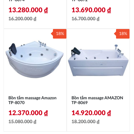
TP-8074
TP-8072
13.280.000
₫
13.690.000
₫
16.200.000
₫
16.700.000
₫
Giá
Giá
Giá
Giá
18%
18%
gốc
hiện
gốc
hiện
là:
tại
là:
tại
16.200.000 ₫.
là:
16.700.000 ₫.
là:
13.280.000 ₫.
13.690.000 ₫.
Bồn tắm massage Amazon
Bồn tắm massage AMAZON
TP-8070
TP-8069
12.370.000
₫
14.920.000
₫
15.080.000
₫
18.200.000
₫
Giá
Giá
Giá
Giá