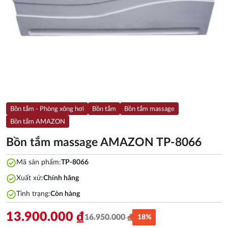
Bồn tắm - Phòng xông hơi
Bồn tắm
Bồn tắm massage
Bồn tắm AMAZON
Bồn tắm massage AMAZON TP-8066
check_circle
Mã sản phẩm:
TP-8066
check_circle
Xuất xứ:
Chính hãng
check_circle
Tình trạng:
Còn hàng
13.900.000
₫
16.950.000
₫
18%
Giá
Giá