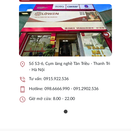
location_on
Số S3-6, Cụm làng nghề Tân Triều - Thanh Trì
- Hà Nội
phone_in_talk
Tư vấn:
0915.922.536
phone_iphone
Hotline:
098.6666.990 - 091.2902.536
schedule
Giờ mở cửa: 8.00 - 22.00