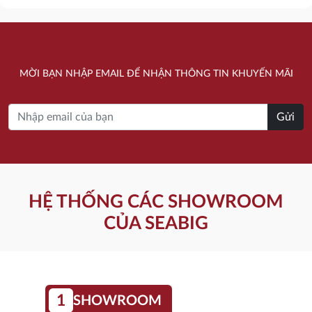
gốc
hiện
gốc
hiện
là:
tại
là:
tại
15.080.000 ₫.
là:
18.200.000 ₫.
là:
MỜI BẠN NHẬP EMAIL ĐỂ NHẬN THÔNG TIN KHUYẾN MÃI
12.370.000 ₫.
14.920.000 ₫.
Gửi
HỆ THỐNG CÁC SHOWROOM
CỦA SEABIG
1
SHOWROOM