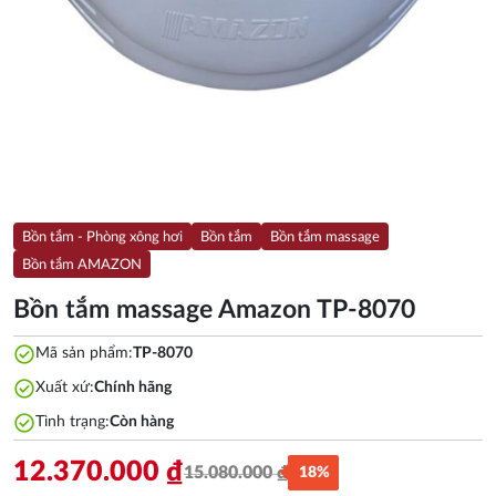
Bồn tắm - Phòng xông hơi
Bồn tắm
Bồn tắm massage
Bồn tắm AMAZON
Bồn tắm massage Amazon TP-8070
check_circle
Mã sản phẩm:
TP-8070
check_circle
Xuất xứ:
Chính hãng
check_circle
Tình trạng:
Còn hàng
12.370.000
₫
15.080.000
₫
18%
Giá
Giá