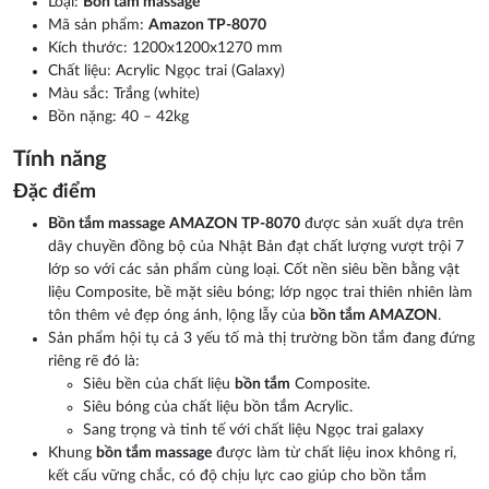
Loại:
Bồn tắm massage
Mã sản phẩm:
Amazon TP-80
7
0
Kích thước: 1200x1200x1270 mm
Chất liệu: Acrylic Ngọc trai (Galaxy)
Màu sắc: Trắng (white)
Bồn nặng: 40 – 42kg
Tính năng
Đặc điểm
Bồn tắm massage
AMAZON TP-8070
được sản xuất dựa trên
dây chuyền đồng bộ của Nhật Bản đạt chất lượng vượt trội 7
lớp so với các sản phẩm cùng loại. Cốt nền siêu bền bằng vật
liệu Composite, bề mặt siêu bóng; lớp ngọc trai thiên nhiên làm
tôn thêm vẻ đẹp óng ánh, lộng lẫy của
bồn tắm
AMAZON
.
Sản phẩm hội tụ cả 3 yếu tố mà thị trường bồn tắm đang đứng
riêng rẽ đó là:
Siêu bền của chất liệu
bồn tắm
Composite.
Siêu bóng của chất liệu bồn tắm Acrylic.
Sang trọng và tinh tế với chất liệu Ngọc trai galaxy
Khung
bồn tắm massage
được làm từ chất liệu inox không rỉ,
kết cấu vững chắc, có độ chịu lực cao giúp cho bồn tắm