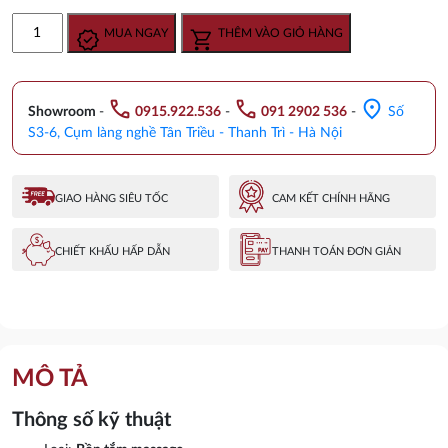
gốc
hiện
Bồn
MUA NGAY
THÊM VÀO GIỎ HÀNG
là:
tại
tắm
15.080.000 ₫.
là:
massage
12.370.000 ₫.
Amazon
call
call
location_on
TP-
Showroom
-
0915.922.536
-
091 2902 536
-
Số
8070
S3-6, Cụm làng nghề Tân Triều - Thanh Trì - Hà Nội
số
lượng
GIAO HÀNG SIÊU TỐC
CAM KẾT CHÍNH HÃNG
CHIẾT KHẤU HẤP DẪN
THANH TOÁN ĐƠN GIẢN
MÔ TẢ
Thông số kỹ thuật