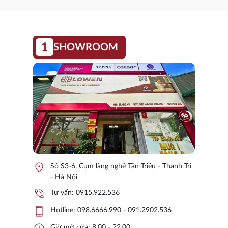
1
SHOWROOM
location_on
Số S3-6, Cụm làng nghề Tân Triều - Thanh Trì
- Hà Nội
phone_in_talk
Tư vấn:
0915.922.536
phone_iphone
Hotline:
098.6666.990 - 091.2902.536
Giờ mở cửa: 8.00 - 22.00