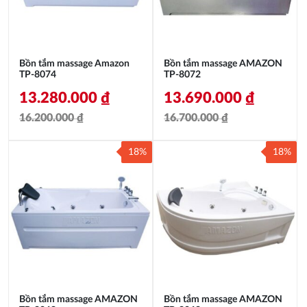
Bồn tắm massage Amazon
Bồn tắm massage AMAZON
TP-8074
TP-8072
13.280.000
₫
13.690.000
₫
16.200.000
₫
16.700.000
₫
Giá
Giá
Giá
Giá
18%
18%
gốc
hiện
gốc
hiện
là:
tại
là:
tại
16.200.000 ₫.
là:
16.700.000 ₫.
là:
13.280.000 ₫.
13.690.000 ₫.
Bồn tắm massage AMAZON
Bồn tắm massage AMAZON