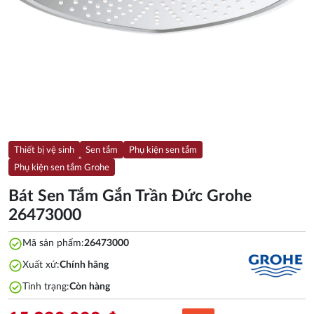
Thiết bị vệ sinh
Sen tắm
Phụ kiện sen tắm
Phụ kiện sen tắm Grohe
Bát Sen Tắm Gắn Trần Đức Grohe
26473000
check_circle
Mã sản phẩm:
26473000
check_circle
Xuất xứ:
Chính hãng
check_circle
Tình trạng:
Còn hàng