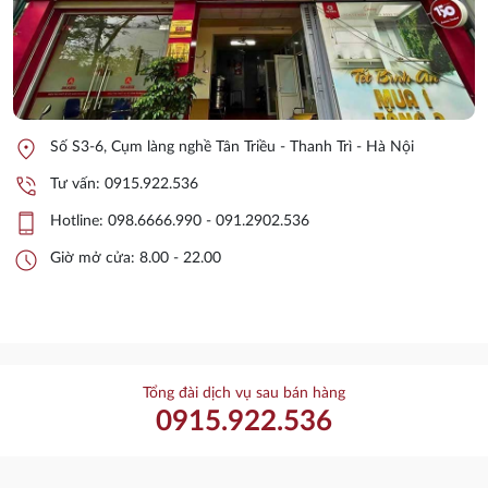
location_on
Số S3-6, Cụm làng nghề Tân Triều - Thanh Trì - Hà Nội
phone_in_talk
Tư vấn:
0915.922.536
phone_iphone
Hotline:
098.6666.990 - 091.2902.536
schedule
Giờ mở cửa: 8.00 - 22.00
Tổng đài dịch vụ sau bán hàng
0915.922.536