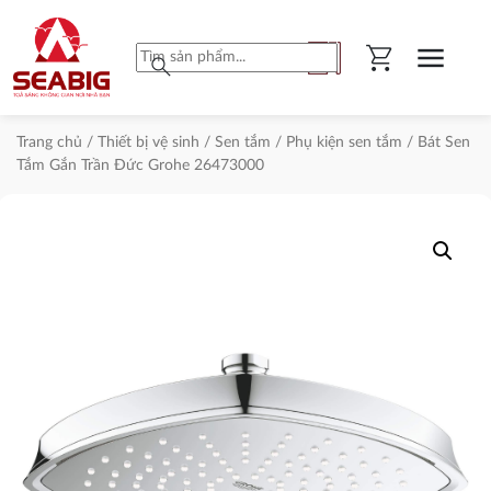
shopping_cart
menu
search
Trang chủ
/
Thiết bị vệ sinh
/
Sen tắm
/
Phụ kiện sen tắm
/ Bát Sen
Tắm Gắn Trần Đức Grohe 26473000