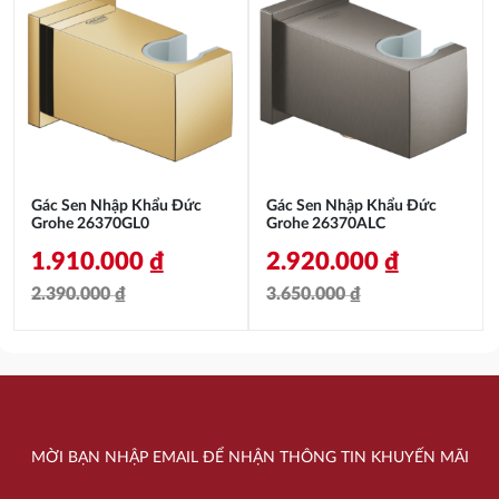
là:
tại
là:
tại
18.810.000 ₫.
là:
37.050.000 ₫.
là:
14.110.000 ₫.
27.790.000 ₫.
Gác Sen Nhập Khẩu Đức
Gác Sen Nhập Khẩu Đức
Grohe 26370GL0
Grohe 26370ALC
1.910.000
₫
2.920.000
₫
2.390.000
₫
3.650.000
₫
Giá
Giá
Giá
Giá
gốc
hiện
gốc
hiện
là:
tại
là:
tại
2.390.000 ₫.
là:
3.650.000 ₫.
là:
MỜI BẠN NHẬP EMAIL ĐỂ NHẬN THÔNG TIN KHUYẾN MÃI
1.910.000 ₫.
2.920.000 ₫.