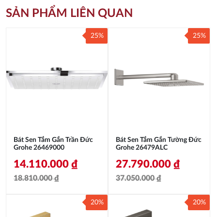
SẢN PHẨM LIÊN QUAN
25%
25%
Bát Sen Tắm Gắn Trần Đức
Bát Sen Tắm Gắn Tường Đức
Grohe 26469000
Grohe 26479ALC
14.110.000
₫
27.790.000
₫
18.810.000
₫
37.050.000
₫
Giá
Giá
Giá
Giá
20%
20%
gốc
hiện
gốc
hiện