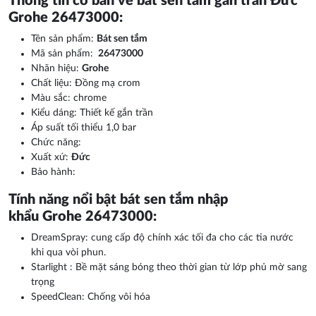
Thông tin cơ bản về bát sen tắm gắn trần Đức
Grohe 26473000:
Tên sản phẩm:
Bát sen tắm
Mã sản phẩm:
26473000
Nhãn hiệu:
Grohe
Chất liệu: Đồng mạ crom
Màu sắc: chrome
Kiểu dáng: Thiết kế gắn trần
Áp suất tối thiểu 1,0 bar
Chức năng:
Xuất xứ:
Đức
Bảo hành:
Tính năng nổi bật bát sen tắm nhập
khẩu Grohe 26473000:
DreamSpray: cung cấp độ chính xác tối đa cho các tia nước
khi qua vòi phun.
Starlight : Bề mặt sáng bóng theo thời gian từ lớp phủ mờ sang
trọng
SpeedClean: Chống vôi hóa