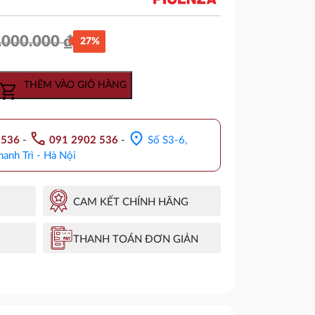
.000.000
₫
27%
Giá
Giá
gốc
hiện
THÊM VÀO GIỎ HÀNG
là:
tại
3.000.000 ₫.
là:
call
location_on
.536
-
091 2902 536
-
Số S3-6,
2.190.000 ₫.
hanh Trì - Hà Nội
CAM KẾT CHÍNH HÃNG
THANH TOÁN ĐƠN GIẢN