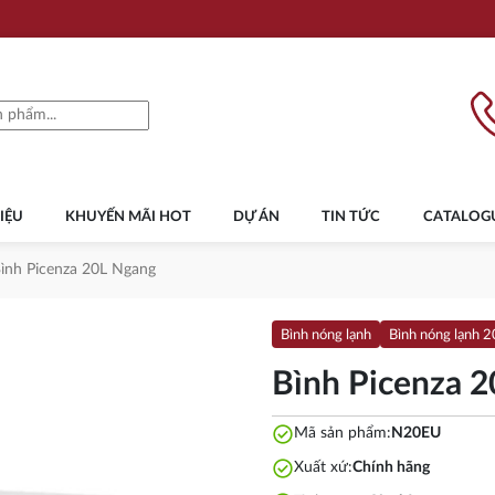
IỆU
KHUYẾN MÃI HOT
DỰ ÁN
TIN TỨC
CATALOG
ình Picenza 20L Ngang
Bình nóng lạnh
Bình nóng lạnh 20
Bình Picenza 
check_circle
Mã sản phẩm:
N20EU
check_circle
Xuất xứ:
Chính hãng