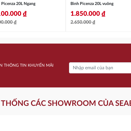
 Picenza 20L Ngang
Bình Picenza 20L vuông
100.000
₫
1.850.000
₫
00.000
₫
2.650.000
₫
á
á
Giá
Giá
c
ện
gốc
hiện
là:
tại
900.000 ₫.
2.650.000 ₫.
là:
N THÔNG TIN KHUYẾN MÃI
100.000 ₫.
1.850.000 ₫.
 THỐNG CÁC SHOWROOM CỦA SEA