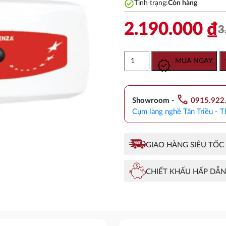
check_circle
Tình trạng:
Còn hàng
2.190.000
₫
3
Bình
MUA NGAY
Picenza
20L
Ngang
call
số
Showroom
-
0915.922
lượng
Cụm làng nghề Tân Triều - T
GIAO HÀNG SIÊU TỐC
CHIẾT KHẤU HẤP DẪN