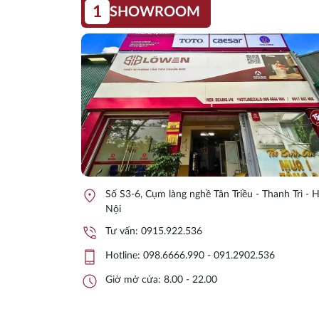
1
SHOWROOM
location_on
Số S3-6, Cụm làng nghề Tân Triều - Thanh Trì - 
Nội
phone_in_talk
Tư vấn:
0915.922.536
phone_iphone
Hotline:
098.6666.990 - 091.2902.536
schedule
Giờ mở cửa: 8.00 - 22.00