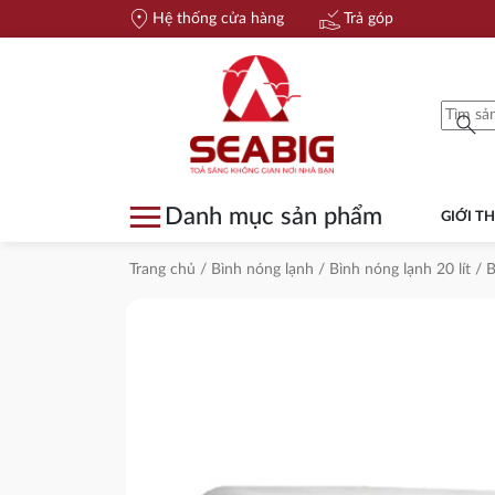
location_on
approval_delegation
Hệ thống cửa hàng
Trả góp
search
menu
Danh mục sản phẩm
GIỚI TH
Trang chủ
/
Bình nóng lạnh
/
Bình nóng lạnh 20 lít
/ B