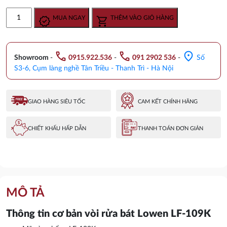
gốc
hiện
Vòi
MUA NGAY
THÊM VÀO GIỎ HÀNG
là:
tại
rửa
5.580.000 ₫.
là:
bát
3.550.000 ₫.
Lowen
call
call
location_on
cao
Showroom
-
0915.922.536
-
091 2902 536
-
Số
cấp
S3-6, Cụm làng nghề Tân Triều - Thanh Trì - Hà Nội
LF-
109K
số
GIAO HÀNG SIÊU TỐC
CAM KẾT CHÍNH HÃNG
lượng
CHIẾT KHẤU HẤP DẪN
THANH TOÁN ĐƠN GIẢN
MÔ TẢ
Thông tin cơ bản
vòi rửa bát Lowen LF-109K