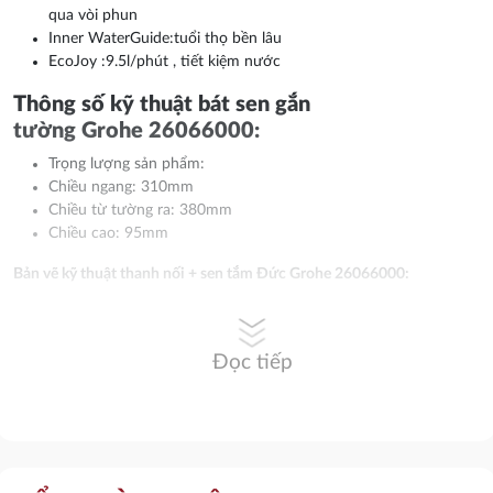
qua vòi phun
Inner WaterGuide:tuổi thọ bền lâu
EcoJoy :9.5l/phút , tiết kiệm nước
Thông số kỹ thuật bát sen gắn
tường Grohe 26066000:
Trọng lượng sản phẩm:
Chiều ngang: 310mm
Chiều từ tường ra: 380mm
Chiều cao: 95mm
Bản vẽ kỹ thuật thanh nối + sen tắm Đức Grohe 26066000:
Đọc tiếp