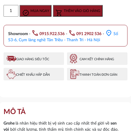
gốc
hiện
Bát
MUA NGAY
THÊM VÀO GIỎ HÀNG
là:
tại
Sen
19.380.000 ₫.
là:
gắn
16.470.000 ₫.
tường
call
call
location_on
kèm
Showroom
-
0915.922.536
-
091 2902 536
-
Số
thanh
S3-6, Cụm làng nghề Tân Triều - Thanh Trì - Hà Nội
nối
Đức
Grohe
GIAO HÀNG SIÊU TỐC
CAM KẾT CHÍNH HÃNG
26066000
số
CHIẾT KHẤU HẤP DẪN
THANH TOÁN ĐƠN GIẢN
lượng
MÔ TẢ
Grohe
là nhãn hiệu thiết bị vệ sinh cao cấp nhất thế giới về
sen
vòi
bởi chất lượng, tính thẩm mỹ,
tính chính xác
và sự độc đáo.