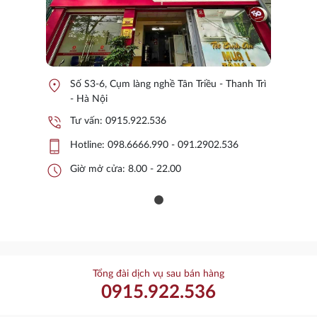
location_on
Số S3-6, Cụm làng nghề Tân Triều - Thanh Trì
- Hà Nội
phone_in_talk
Tư vấn:
0915.922.536
phone_iphone
Hotline:
098.6666.990 - 091.2902.536
schedule
Giờ mở cửa: 8.00 - 22.00
Tổng đài dịch vụ sau bán hàng
0915.922.536