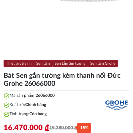
Thiết bị vệ sinh
Sen tắm
Sen tắm âm tường
Sen tắm Grohe
Bát Sen gắn tường kèm thanh nối Đức
Grohe 26066000
check_circle
Mã sản phẩm:
26066000
check_circle
Xuất xứ:
Chính hãng
check_circle
Tình trạng:
Còn hàng
16.470.000
₫
19.380.000
₫
15%
Giá
Giá