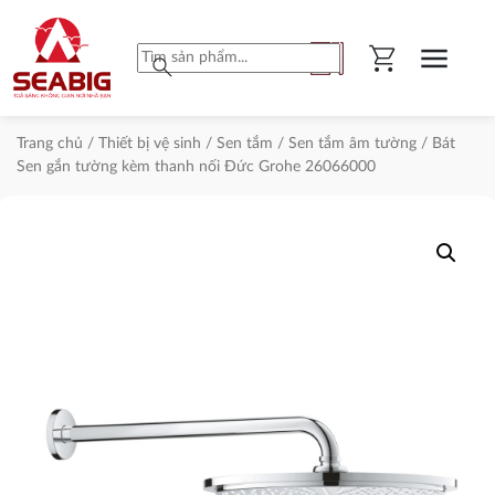
shopping_cart
menu
search
Trang chủ
/
Thiết bị vệ sinh
/
Sen tắm
/
Sen tắm âm tường
/ Bát
Sen gắn tường kèm thanh nối Đức Grohe 26066000