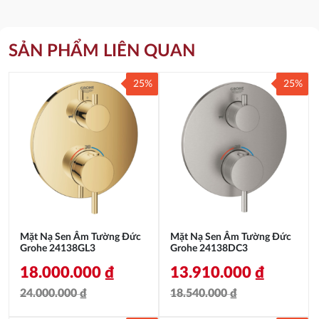
SẢN PHẨM LIÊN QUAN
25%
25%
Mặt Nạ Sen Âm Tường Đức
Mặt Nạ Sen Âm Tường Đức
Grohe 24138GL3
Grohe 24138DC3
18.000.000
₫
13.910.000
₫
24.000.000
₫
18.540.000
₫
Giá
Giá
Giá
Giá