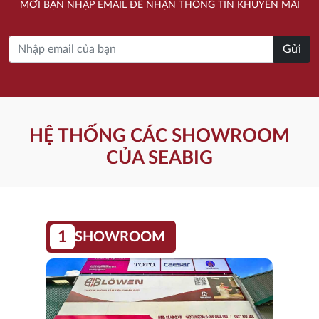
MỜI BẠN NHẬP EMAIL ĐỂ NHẬN THÔNG TIN KHUYẾN MÃI
19.670.000 ₫.
21.380.000 ₫.
Gửi
HỆ THỐNG CÁC SHOWROOM
CỦA SEABIG
1
SHOWROOM