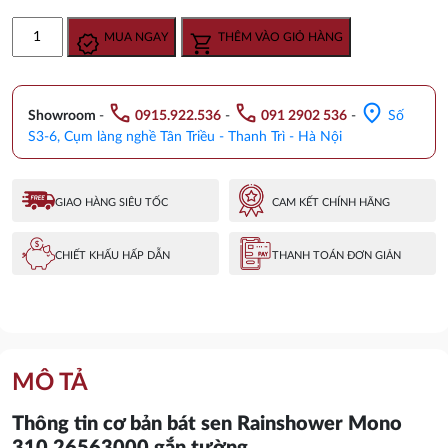
gốc
hiện
Bát
MUA NGAY
THÊM VÀO GIỎ HÀNG
là:
tại
Sen
18.380.000 ₫.
là:
Grohe
13.790.000 ₫.
Rainshower
call
call
location_on
Mono
Showroom
-
0915.922.536
-
091 2902 536
-
Số
310
S3-6, Cụm làng nghề Tân Triều - Thanh Trì - Hà Nội
Gắn
Tường
26563000
GIAO HÀNG SIÊU TỐC
CAM KẾT CHÍNH HÃNG
số
lượng
CHIẾT KHẤU HẤP DẪN
THANH TOÁN ĐƠN GIẢN
MÔ TẢ
Thông tin cơ bản bát sen Rainshower Mono