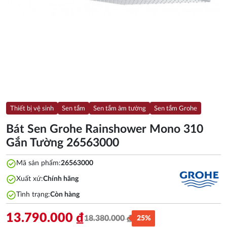
Thiết bị vệ sinh
Sen tắm
Sen tắm âm tường
Sen tắm Grohe
Bát Sen Grohe Rainshower Mono 310
Gắn Tường 26563000
check_circle
Mã sản phẩm:
26563000
check_circle
Xuất xứ:
Chính hãng
check_circle
Tình trạng:
Còn hàng
13.790.000
₫
18.380.000
₫
25%
Giá
Giá