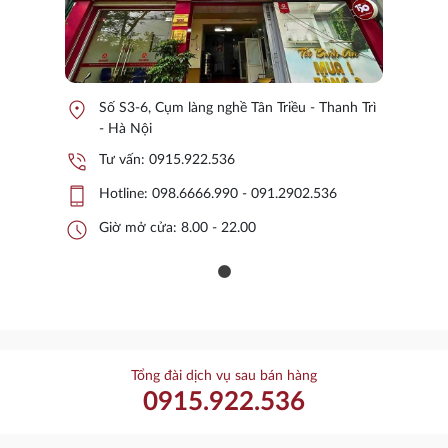
location_on
Số S3-6, Cụm làng nghề Tân Triều - Thanh Trì
- Hà Nội
phone_in_talk
Tư vấn:
0915.922.536
phone_iphone
Hotline:
098.6666.990 - 091.2902.536
schedule
Giờ mở cửa: 8.00 - 22.00
Tổng đài dịch vụ sau bán hàng
0915.922.536