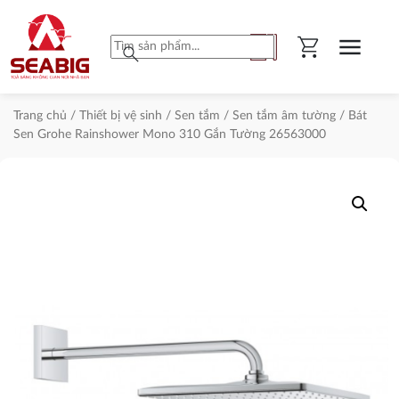
shopping_cart
menu
search
Trang chủ
/
Thiết bị vệ sinh
/
Sen tắm
/
Sen tắm âm tường
/ Bát
Sen Grohe Rainshower Mono 310 Gắn Tường 26563000