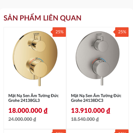
SẢN PHẨM LIÊN QUAN
25%
25%
Mặt Nạ Sen Âm Tường Đức
Mặt Nạ Sen Âm Tường Đức
Grohe 24138GL3
Grohe 24138DC3
18.000.000
₫
13.910.000
₫
24.000.000
₫
18.540.000
₫
Giá
Giá
Giá
Giá