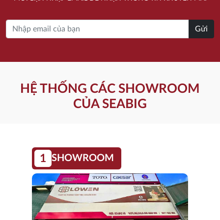
19.670.000 ₫.
21.380.000 ₫.
Gửi
HỆ THỐNG CÁC SHOWROOM
CỦA SEABIG
1
SHOWROOM