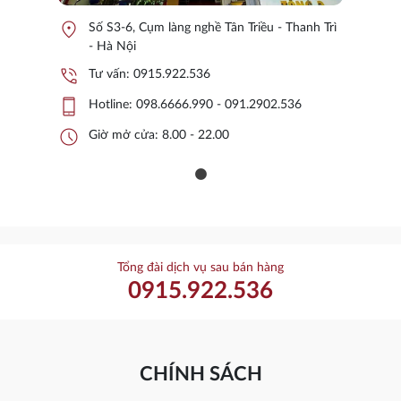
location_on
Số S3-6, Cụm làng nghề Tân Triều - Thanh Trì
- Hà Nội
phone_in_talk
Tư vấn:
0915.922.536
phone_iphone
Hotline:
098.6666.990 - 091.2902.536
schedule
Giờ mở cửa: 8.00 - 22.00
Tổng đài dịch vụ sau bán hàng
0915.922.536
CHÍNH SÁCH