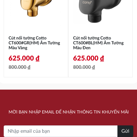
1.738.000 ₫.
2.003.000 ₫.
Cút nối tường Cotto
Cút nối tường Cotto
CT600#GR(HM) Âm Tường
CT600#BL(HM) Âm Tường
Màu Vàng
Màu Đen
625.000
₫
625.000
₫
800.000
₫
800.000
₫
Giá
Giá
Giá
Giá
gốc
hiện
gốc
hiện
là:
tại
là:
tại
800.000 ₫.
là:
800.000 ₫.
là:
MỜI BẠN NHẬP EMAIL ĐỂ NHẬN THÔNG TIN KHUYẾN MÃI
625.000 ₫.
625.000 ₫.
Gửi