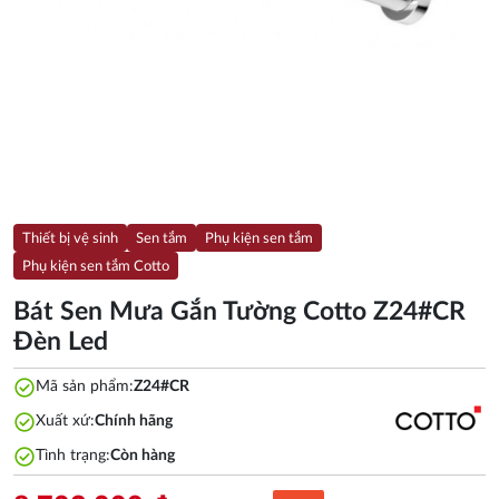
Thiết bị vệ sinh
Sen tắm
Phụ kiện sen tắm
Phụ kiện sen tắm Cotto
Bát Sen Mưa Gắn Tường Cotto Z24#CR
Đèn Led
check_circle
Mã sản phẩm:
Z24#CR
check_circle
Xuất xứ:
Chính hãng
check_circle
Tình trạng:
Còn hàng