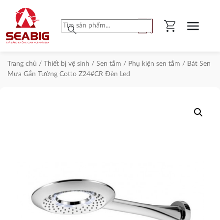
shopping_cart
menu
search
Trang chủ
/
Thiết bị vệ sinh
/
Sen tắm
/
Phụ kiện sen tắm
/ Bát Sen
Mưa Gắn Tường Cotto Z24#CR Đèn Led