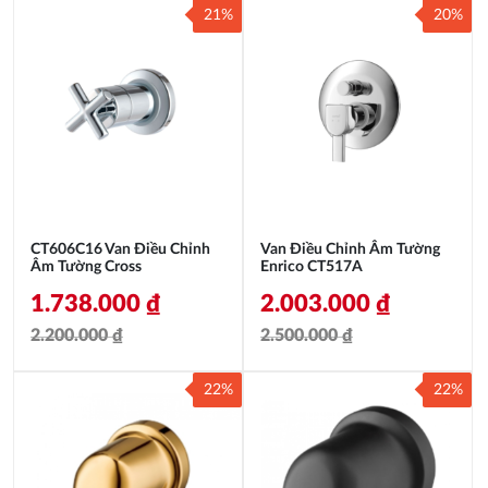
21%
20%
CT606C16 Van Điều Chỉnh
Van Điều Chỉnh Âm Tường
Âm Tường Cross
Enrico CT517A
1.738.000
₫
2.003.000
₫
2.200.000
₫
2.500.000
₫
Giá
Giá
Giá
Giá
22%
22%
gốc
hiện
gốc
hiện
là:
tại
là:
tại
2.200.000 ₫.
là:
2.500.000 ₫.
là: