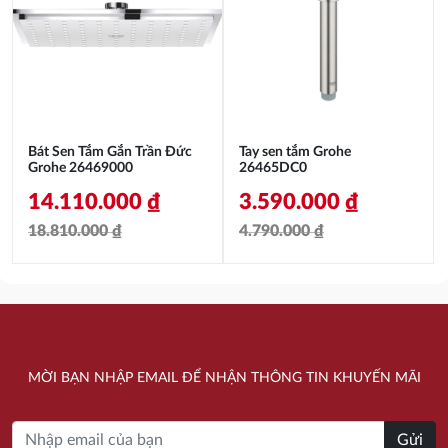
4.160.000 ₫.
là:
5.120.000 ₫.
là:
3.330.000 ₫.
3.840.000 ₫.
Bát Sen Tắm Gắn Trần Đức
Tay sen tắm Grohe
Grohe 26469000
26465DC0
14.110.000
₫
3.590.000
₫
18.810.000
₫
4.790.000
₫
Giá
Giá
Giá
Giá
gốc
hiện
gốc
hiện
là:
tại
là:
tại
18.810.000 ₫.
là:
4.790.000 ₫.
là:
MỜI BẠN NHẬP EMAIL ĐỂ NHẬN THÔNG TIN KHUYẾN MÃI
14.110.000 ₫.
3.590.000 ₫.
Gửi