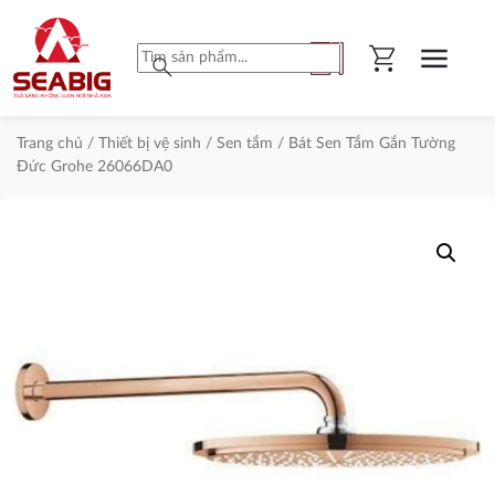
shopping_cart
menu
search
Trang chủ
/
Thiết bị vệ sinh
/
Sen tắm
/ Bát Sen Tắm Gắn Tường
Đức Grohe 26066DA0