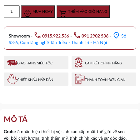
gốc
hiện
Bát
MUA NGAY
THÊM VÀO GIỎ HÀNG
là:
tại
Sen
31.610.000 ₫.
là:
Tắm
25.290.000 ₫.
Gắn
call
call
location_on
Tường
Showroom
-
0915.922.536
-
091 2902 536
-
Số
Đức
S3-6, Cụm làng nghề Tân Triều - Thanh Trì - Hà Nội
Grohe
26066DA0
số
GIAO HÀNG SIÊU TỐC
CAM KẾT CHÍNH HÃNG
lượng
CHIẾT KHẤU HẤP DẪN
THANH TOÁN ĐƠN GIẢN
MÔ TẢ
Grohe
là nhãn hiệu thiết bị vệ sinh cao cấp nhất thế giới về
sen
vòi
bởi chất lượng, tính thẩm mỹ,
tính chính xác
và sự độc đáo.