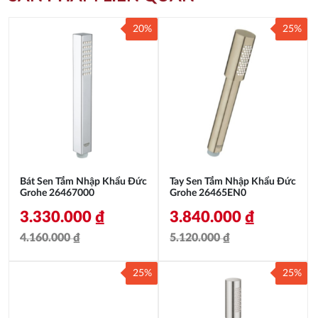
20%
25%
Bát Sen Tắm Nhập Khẩu Đức
Tay Sen Tắm Nhập Khẩu Đức
Grohe 26467000
Grohe 26465EN0
3.330.000
₫
3.840.000
₫
4.160.000
₫
5.120.000
₫
Giá
Giá
Giá
Giá
25%
25%
gốc
hiện
gốc
hiện
là:
tại
là:
tại