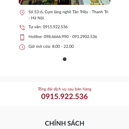
location_on
Số S3-6, Cụm làng nghề Tân Triều - Thanh Trì
- Hà Nội
phone_in_talk
Tư vấn:
0915.922.536
phone_iphone
Hotline:
098.6666.990 - 091.2902.536
schedule
Giờ mở cửa: 8.00 - 22.00
Tổng đài dịch vụ sau bán hàng
0915.922.536
CHÍNH SÁCH