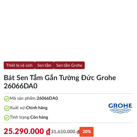
Thiết bị vệ sinh
Sen tắm
Sen tắm Grohe
Bát Sen Tắm Gắn Tường Đức Grohe
26066DA0
check_circle
Mã sản phẩm:
26066DA0
check_circle
Xuất xứ:
Chính hãng
check_circle
Tình trạng:
Còn hàng
25.290.000
₫
31.610.000
₫
20%
Giá
Giá