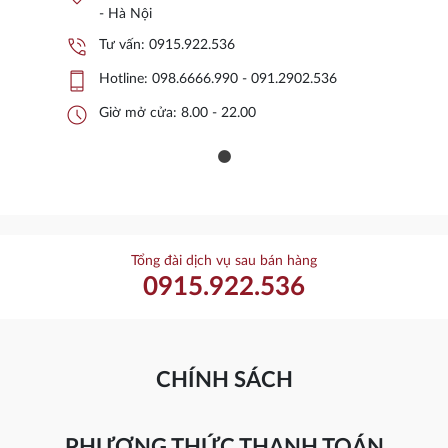
- Hà Nội
phone_in_talk
Tư vấn:
0915.922.536
phone_iphone
Hotline:
098.6666.990 - 091.2902.536
schedule
Giờ mở cửa: 8.00 - 22.00
Tổng đài dịch vụ sau bán hàng
0915.922.536
CHÍNH SÁCH
PHƯƠNG THỨC THANH TOÁN