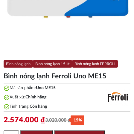
Bình nóng lạnh
Bình nóng lạnh 15 lít
Bình nóng lạnh FERROLI
Bình nóng lạnh Ferroli Uno ME15
check_circle
Mã sản phẩm:
Uno ME15
check_circle
Xuất xứ:
Chính hãng
check_circle
Tình trạng:
Còn hàng
2.574.000
₫
3.020.000
₫
15%
Giá
Giá
gốc
hiện
Bình