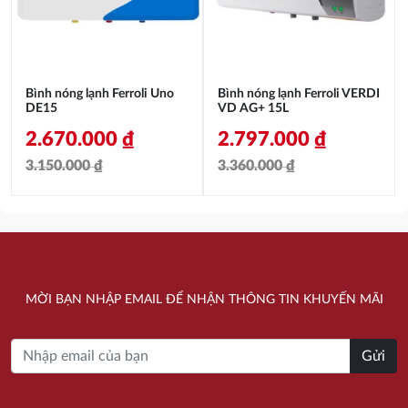
Bình nóng lạnh Ferroli Uno
Bình nóng lạnh Ferroli VERDI
DE15
VD AG+ 15L
2.670.000
₫
2.797.000
₫
3.150.000
₫
3.360.000
₫
Giá
Giá
Giá
Giá
gốc
hiện
gốc
hiện
là:
tại
là:
tại
3.150.000 ₫.
là:
3.360.000 ₫.
là:
MỜI BẠN NHẬP EMAIL ĐỂ NHẬN THÔNG TIN KHUYẾN MÃI
2.670.000 ₫.
2.797.000 ₫.
Gửi