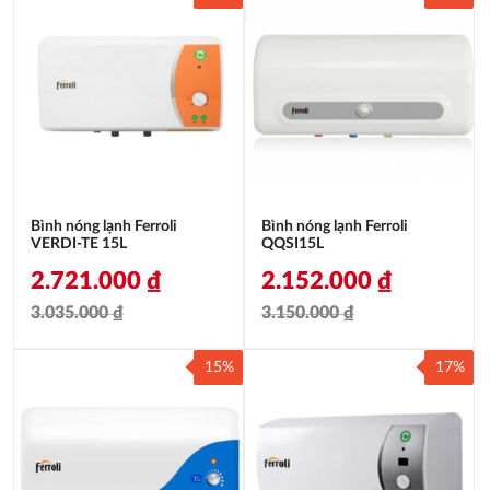
Bình nóng lạnh Ferroli
Bình nóng lạnh Ferroli
VERDI-TE 15L
QQSI15L
2.721.000
₫
2.152.000
₫
3.035.000
₫
3.150.000
₫
Giá
Giá
Giá
Giá
15%
17%
gốc
hiện
gốc
hiện
là:
tại
là:
tại
3.035.000 ₫.
là:
3.150.000 ₫.
là:
2.721.000 ₫.
2.152.000 ₫.