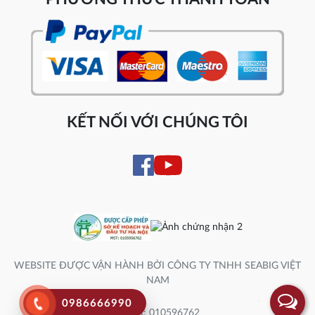
KẾT NỐI VỚI CHÚNG TÔI
WEBSITE ĐƯỢC VẬN HÀNH BỞI CÔNG TY TNHH SEABIG VIỆT
NAM
0986666990
Số ĐK: 010596762