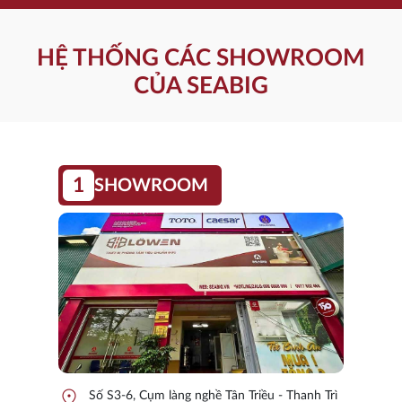
HỆ THỐNG CÁC SHOWROOM
CỦA SEABIG
1
SHOWROOM
location_on
Số S3-6, Cụm làng nghề Tân Triều - Thanh Trì