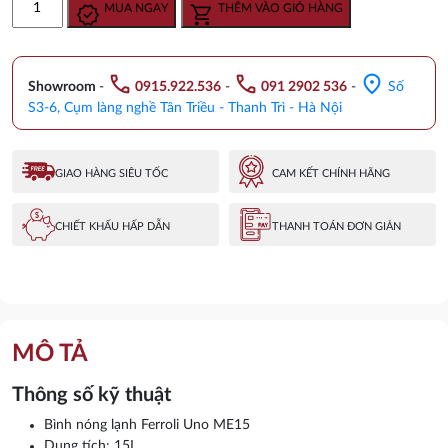
MUA NGAY
THÊM VÀO GIỎ HÀNG
là:
tại
nóng
3.020.000 ₫.
là:
lạnh
2.574.000 ₫.
Ferroli
call
call
location_on
Uno
Showroom
-
0915.922.536
-
091 2902 536
-
Số
ME15
S3-6, Cụm làng nghề Tân Triều - Thanh Trì - Hà Nội
số
lượng
GIAO HÀNG SIÊU TỐC
CAM KẾT CHÍNH HÃNG
CHIẾT KHẤU HẤP DẪN
THANH TOÁN ĐƠN GIẢN
MÔ TẢ
Thông số kỹ thuật
Bình nóng lạnh Ferroli Uno ME15
Dung tích: 15L