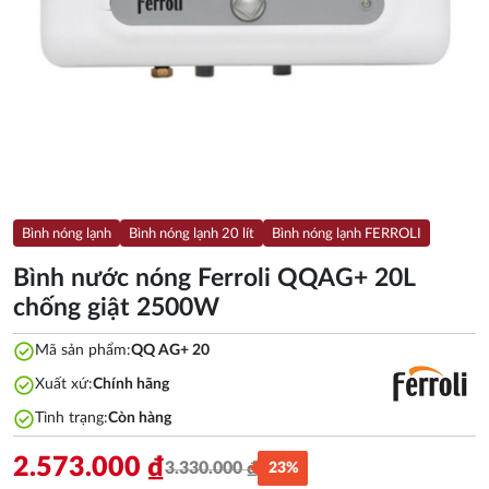
Bình nóng lạnh
Bình nóng lạnh 20 lít
Bình nóng lạnh FERROLI
Bình nước nóng Ferroli QQAG+ 20L
chống giật 2500W
check_circle
Mã sản phẩm:
QQ AG+ 20
check_circle
Xuất xứ:
Chính hãng
check_circle
Tình trạng:
Còn hàng
2.573.000
₫
3.330.000
₫
23%
Giá
Giá