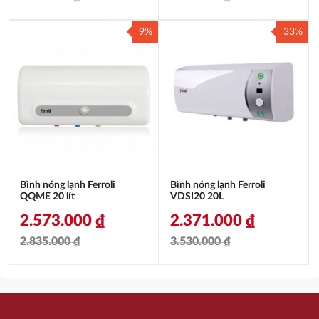
Giá
Giá
Giá
Giá
9%
33%
gốc
hiện
gốc
hiện
là:
tại
là:
tại
3.425.000 ₫.
là:
3.530.000 ₫.
là:
3.023.000 ₫.
2.920.000 ₫.
Bình nóng lạnh Ferroli
Bình nóng lạnh Ferroli
QQME 20 lít
VDSI20 20L
2.573.000
₫
2.371.000
₫
2.835.000
₫
3.530.000
₫
Giá
Giá
Giá
Giá
gốc
hiện
gốc
hiện
là:
tại
là:
tại