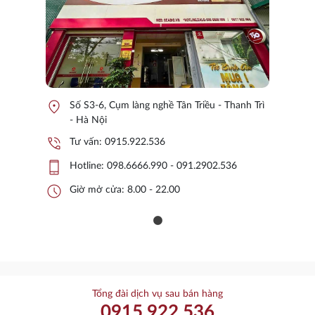
location_on
Số S3-6, Cụm làng nghề Tân Triều - Thanh Trì
- Hà Nội
phone_in_talk
Tư vấn:
0915.922.536
phone_iphone
Hotline:
098.6666.990 - 091.2902.536
schedule
Giờ mở cửa: 8.00 - 22.00
Tổng đài dịch vụ sau bán hàng
0915.922.536