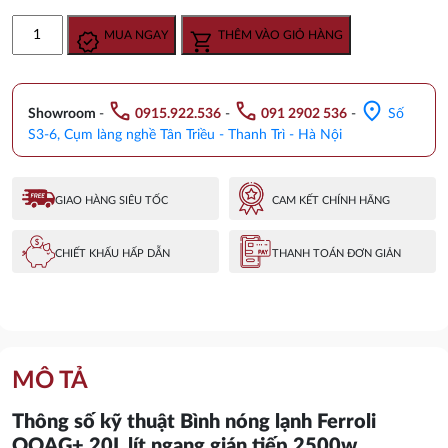
gốc
hiện
Bình
MUA NGAY
THÊM VÀO GIỎ HÀNG
là:
tại
nước
3.330.000 ₫.
là:
nóng
2.573.000 ₫.
Ferroli
call
call
location_on
QQAG+
Showroom
-
0915.922.536
-
091 2902 536
-
Số
20L
S3-6, Cụm làng nghề Tân Triều - Thanh Trì - Hà Nội
chống
giật
2500W
GIAO HÀNG SIÊU TỐC
CAM KẾT CHÍNH HÃNG
số
lượng
CHIẾT KHẤU HẤP DẪN
THANH TOÁN ĐƠN GIẢN
MÔ TẢ
Thông số kỹ thuật Bình nóng lạnh Ferroli
QQAG+ 20L lít ngang gián tiếp 2500w