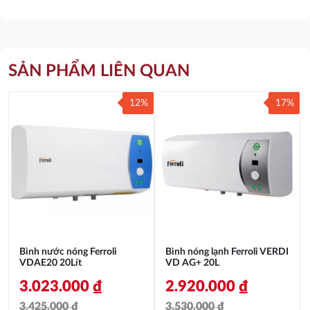
SẢN PHẨM LIÊN QUAN
12%
17%
Bình nước nóng Ferroli
Bình nóng lạnh Ferroli VERDI
VDAE20 20Lít
VD AG+ 20L
3.023.000
₫
2.920.000
₫
3.425.000
₫
3.530.000
₫