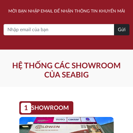
2.835.000 ₫.
là:
3.530.000 ₫.
là:
MỜI BẠN NHẬP EMAIL ĐỂ NHẬN THÔNG TIN KHUYẾN MÃI
2.573.000 ₫.
2.371.000 ₫.
Gửi
HỆ THỐNG CÁC SHOWROOM
CỦA SEABIG
1
SHOWROOM