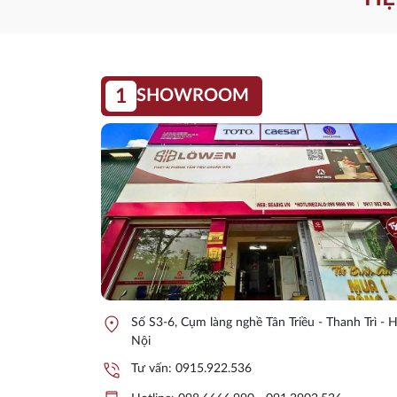
1
SHOWROOM
location_on
Số S3-6, Cụm làng nghề Tân Triều - Thanh Trì - 
Nội
phone_in_talk
Tư vấn:
0915.922.536