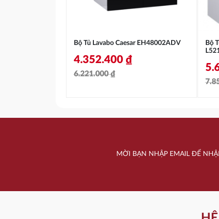
Bộ Tủ Lavabo Caesar EH48002ADV
Bộ T
L52
4.352.400
₫
5.
6.221.000
₫
7.8
Giá
Giá
Gi
Gi
gốc
hiện
gố
hi
là:
tại
là:
tại
6.221.000 ₫.
là:
7.
là:
4.352.400 ₫.
MỜI BẠN NHẬP EMAIL ĐỂ NHẬ
5.
HỆ