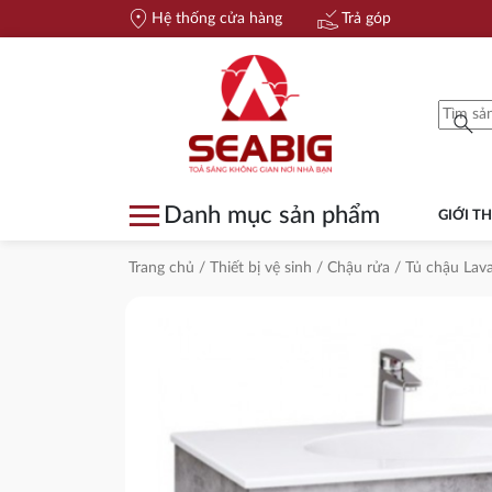
location_on
approval_delegation
Hệ thống cửa hàng
Trả góp
search
menu
Danh mục sản phẩm
GIỚI TH
Trang chủ
/
Thiết bị vệ sinh
/
Chậu rửa
/
Tủ chậu Lav