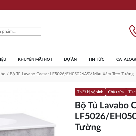
IỆU
KHUYẾN MÃI HOT
DỰ ÁN
TIN TỨC
CATALOG
abo
/ Bộ Tủ Lavabo Caesar LF5026/EH05026ASV Màu Xám Treo Tường
Thiết bị vệ sinh
Chậu rửa
Tủ c
Bộ Tủ Lavabo C
LF5026/EH050
Tường