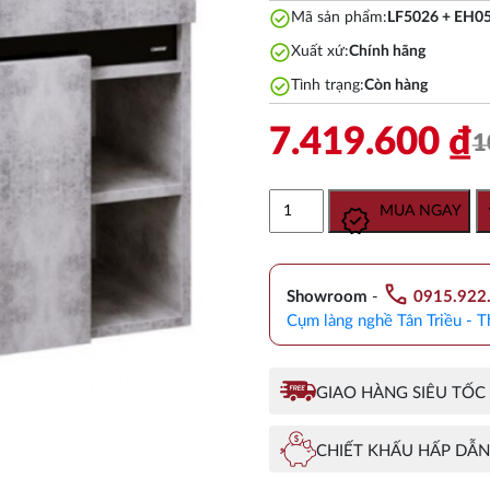
check_circle
Mã sản phẩm:
LF5026 + EH0
check_circle
Xuất xứ:
Chính hãng
check_circle
Tình trạng:
Còn hàng
7.419.600
₫
1
Bộ
MUA NGAY
Tủ
Lavabo
Caesar
call
LF5026/EH05026ASV
Showroom
-
0915.922
Màu
Cụm làng nghề Tân Triều - T
Xám
Treo
Tường
GIAO HÀNG SIÊU TỐC
số
lượng
CHIẾT KHẤU HẤP DẪN