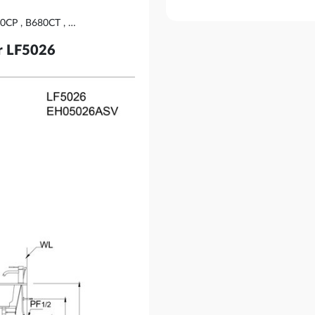
90CP , B680CT , …
sar LF5026