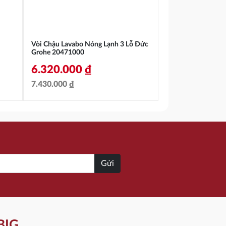
Vòi Chậu Lavabo Nóng Lạnh 3 Lỗ Đức
Grohe 20471000
6.320.000
₫
7.430.000
₫
Giá
Giá
gốc
hiện
là:
tại
7.430.000 ₫.
là:
6.320.000 ₫.
Gửi
BIG