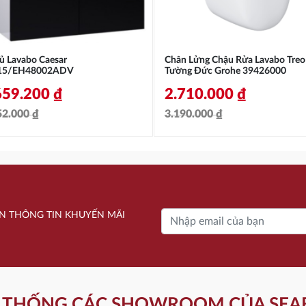
ủ Lavabo Caesar
Chân Lửng Chậu Rửa Lavabo Treo
15/EH48002ADV
Tường Đức Grohe 39426000
659.200
₫
2.710.000
₫
52.000
₫
3.190.000
₫
á
á
Giá
Giá
c
ện
gốc
hiện
là:
tại
852.000 ₫.
3.190.000 ₫.
là:
N THÔNG TIN KHUYẾN MÃI
659.200 ₫.
2.710.000 ₫.
 THỐNG CÁC SHOWROOM CỦA SEA