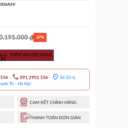
5026ASV
0.195.000
₫
27%
Giá
Giá
gốc
hiện
THÊM VÀO GIỎ HÀNG
là:
tại
10.195.000 ₫.
là:
call
location_on
.536
-
091 2902 536
-
Số S3-6,
7.419.600 ₫.
hanh Trì - Hà Nội
CAM KẾT CHÍNH HÃNG
THANH TOÁN ĐƠN GIẢN