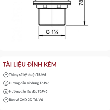
TÀI LIỆU ĐÍNH KÈM
download_for_offline
Thông số kỹ thuật T6JV6
download_for_offline
Hướng dẫn sử dụng T6JV6
download_for_offline
Hướng dẫn lắp đặt T6JV6
download_for_offline
Bản vẽ CAD 2D T6JV6