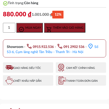
check_circle
Tình trạng:
Còn hàng
880.000
₫
1.001.000
₫
12%
Giá
Giá
gốc
hiện
Bộ
MUA NGAY
THÊM VÀO GIỎ HÀNG
là:
tại
Xả
1.001.000 ₫.
là:
Nhấn
880.000 ₫.
Cho
call
call
location_on
Lavabo
Showroom
-
0915.922.536
-
091 2902 536
-
Số
TOTO
S3-6, Cụm làng nghề Tân Triều - Thanh Trì - Hà Nội
T6JV6
số
lượng
GIAO HÀNG SIÊU TỐC
CAM KẾT CHÍNH HÃNG
CHIẾT KHẤU HẤP DẪN
THANH TOÁN ĐƠN GIẢN