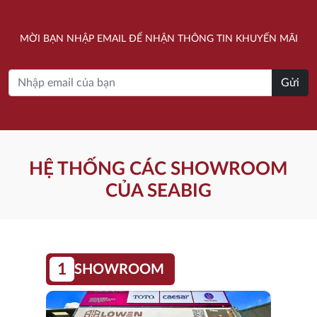
là:
tại
là:
tại
800.000 ₫.
là:
760.000 ₫.
là:
MỜI BẠN NHẬP EMAIL ĐỂ NHẬN THÔNG TIN KHUYẾN MÃI
739.000 ₫.
702.000 ₫.
Gửi
HỆ THỐNG CÁC SHOWROOM
CỦA SEABIG
1
SHOWROOM