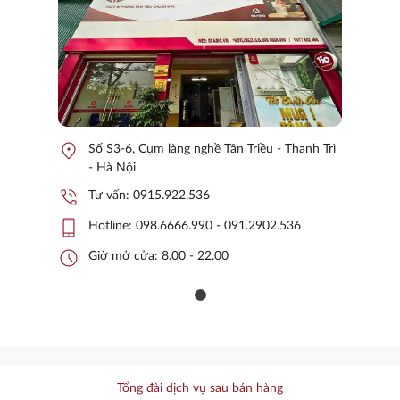
location_on
Số S3-6, Cụm làng nghề Tân Triều - Thanh Trì
- Hà Nội
phone_in_talk
Tư vấn:
0915.922.536
phone_iphone
Hotline:
098.6666.990 - 091.2902.536
schedule
Giờ mở cửa: 8.00 - 22.00
Tổng đài dịch vụ sau bán hàng