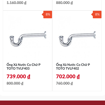
1.160.000
₫
880.000
₫
Giá
Giá
Giá
Giá
8%
8%
gốc
hiện
gốc
hiện
là:
tại
là:
tại
1.160.000 ₫.
là:
880.000 ₫.
là:
1.077.000 ₫.
811.000 ₫.
Ống Xả Nước Co Chữ P
Ống Xả Nước Co Chữ P
TOTO TVLF403
TOTO TVLF402
739.000
₫
702.000
₫
800.000
₫
760.000
₫
Giá
Giá
Giá
Giá
gốc
hiện
gốc
hiện