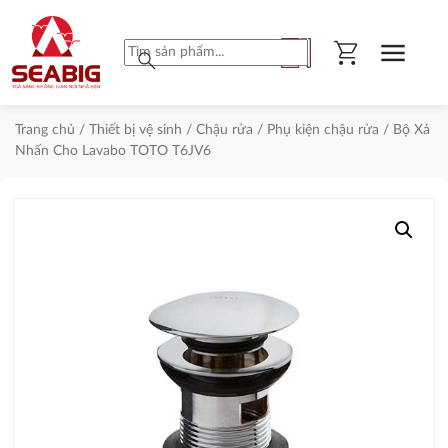
shopping_cart
menu
search
Trang chủ
/
Thiết bị vệ sinh
/
Chậu rửa
/
Phụ kiện chậu rửa
/ Bộ Xả
Nhấn Cho Lavabo TOTO T6JV6