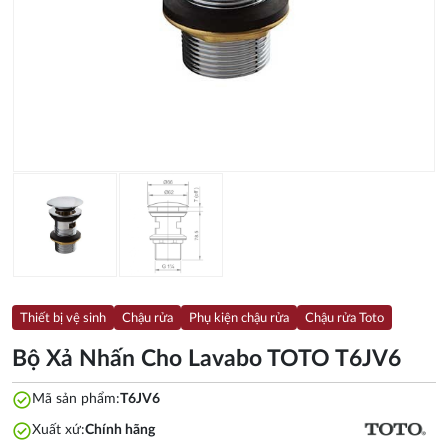
Thiết bị vệ sinh
Chậu rửa
Phụ kiện chậu rửa
Chậu rửa Toto
Bộ Xả Nhấn Cho Lavabo TOTO T6JV6
check_circle
Mã sản phẩm:
T6JV6
check_circle
Xuất xứ:
Chính hãng