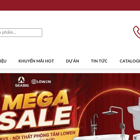
IỆU
KHUYẾN MÃI HOT
DỰ ÁN
TIN TỨC
CATALOG