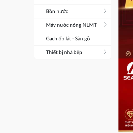
arrow_forward_ios
Bồn nước
arrow_forward_ios
Máy nước nóng NLMT
Gạch ốp lát - Sàn gỗ
arrow_forward_ios
Thiết bị nhà bếp