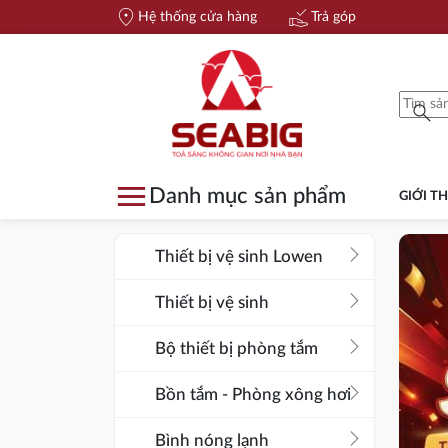
location_on
approval_delegation
Hệ thống cửa hàng
Trả góp
search
menu
Danh mục sản phẩm
GIỚI TH
arrow_forward_ios
Thiết bị vệ sinh Lowen
arrow_forward_ios
Thiết bị vệ sinh
arrow_forward_ios
Bộ thiết bị phòng tắm
arrow_forward_ios
Bồn tắm - Phòng xông hơi
arrow_forward_ios
Bình nóng lạnh