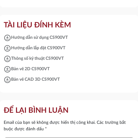
TÀI LIỆU ĐÍNH KÈM
download_for_offline
Hướng dẫn sử dụng CS900VT
download_for_offline
Hướng dẫn lắp đặt CS900VT
download_for_offline
Thông số kỹ thuật CS900VT
download_for_offline
Bản vẽ 2D CS900VT
download_for_offline
Bản vẽ CAD 3D CS900VT
ĐỂ LẠI BÌNH LUẬN
Email của bạn sẽ không được hiển thị công khai.
Các trường bắt
buộc được đánh dấu
*