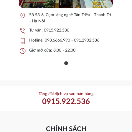
location_on
Số S3-6, Cụm làng nghề Tân Triều - Thanh Trì
- Hà Nội
phone_in_talk
Tư vấn:
0915.922.536
phone_iphone
Hotline:
098.6666.990 - 091.2902.536
schedule
Giờ mở cửa: 8.00 - 22.00
Tổng đài dịch vụ sau bán hàng
0915.922.536
CHÍNH SÁCH