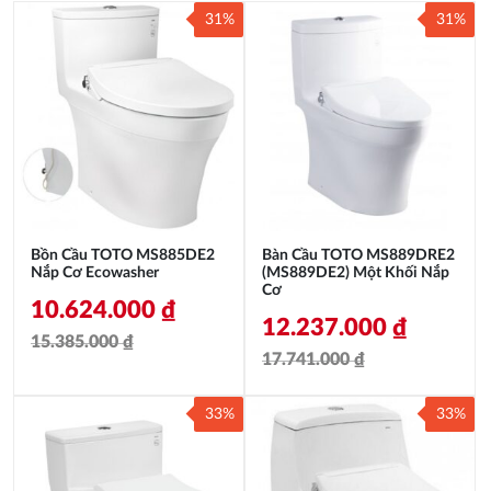
31%
31%
Bồn Cầu TOTO MS885DE2
Bàn Cầu TOTO MS889DRE2
Nắp Cơ Ecowasher
(MS889DE2) Một Khối Nắp
Cơ
10.624.000
₫
12.237.000
₫
15.385.000
₫
17.741.000
₫
Giá
Giá
Giá
Giá
gốc
hiện
33%
33%
gốc
hiện
là:
tại
là:
tại
15.385.000 ₫.
là: