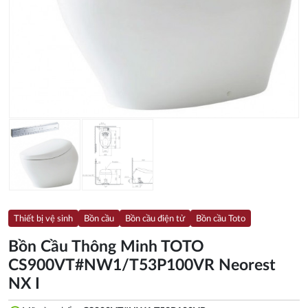
Thiết bị vệ sinh
Bồn cầu
Bồn cầu điện tử
Bồn cầu Toto
Bồn Cầu Thông Minh TOTO
CS900VT#NW1/T53P100VR Neorest
NX I