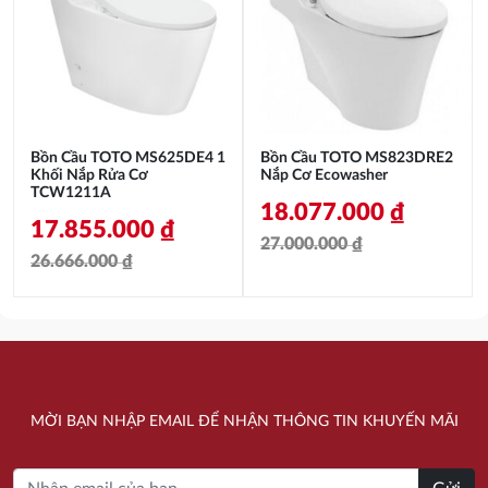
17.741.000 ₫.
là:
10.624.000 ₫.
12.237.000 ₫.
Bồn Cầu TOTO MS625DE4 1
Bồn Cầu TOTO MS823DRE2
Khối Nắp Rửa Cơ
Nắp Cơ Ecowasher
TCW1211A
18.077.000
₫
17.855.000
₫
27.000.000
₫
26.666.000
₫
Giá
Giá
Giá
Giá
gốc
hiện
gốc
hiện
là:
tại
là:
tại
27.000.000 ₫.
là:
26.666.000 ₫.
là:
18.077.000 ₫.
MỜI BẠN NHẬP EMAIL ĐỂ NHẬN THÔNG TIN KHUYẾN MÃI
17.855.000 ₫.