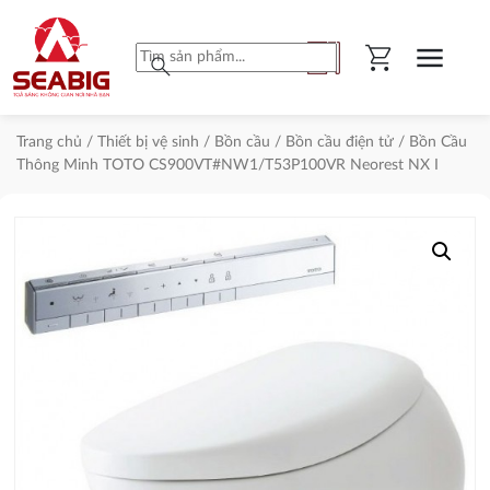
shopping_cart
menu
search
Trang chủ
/
Thiết bị vệ sinh
/
Bồn cầu
/
Bồn cầu điện tử
/ Bồn Cầu
Thông Minh TOTO CS900VT#NW1/T53P100VR Neorest NX I