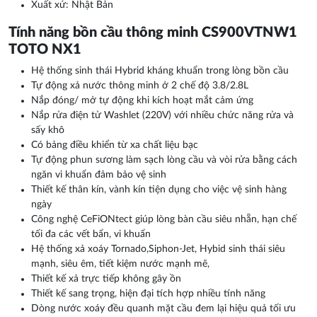
Xuất xứ: Nhật Bản
Tính năng bồn cầu thông minh CS900VTNW1
TOTO NX1
Hệ thống sinh thái Hybrid kháng khuẩn trong lòng bồn cầu
Tự động xả nước thông minh ở 2 chế độ 3.8/2.8L
Nắp đóng/ mở tự động khi kích hoạt mắt cảm ứng
Nắp rửa điện tử Washlet (220V) với nhiều chức năng rửa và
sấy khô
Có bảng điều khiển từ xa chất liệu bạc
Tự động phun sương làm sạch lòng cầu và vòi rửa bằng cách
ngăn vi khuẩn đảm bảo vệ sinh
Thiết kế thân kín, vành kín tiện dụng cho việc vệ sinh hàng
ngày
Công nghệ CeFiONtect giúp lòng bàn cầu siêu nhẵn, hạn chế
tối đa các vết bẩn, vi khuẩn
Hệ thống xả xoáy Tornado,Siphon-Jet, Hybid sinh thái siêu
mạnh, siêu êm, tiết kiệm nước mạnh mẽ,
Thiết kế xả trực tiếp không gây ồn
Thiết kế sang trọng, hiện đại tích hợp nhiều tính năng
Dòng nước xoáy đều quanh mặt cầu đem lại hiệu quả tối ưu