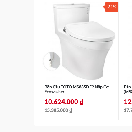
31%
Bồn Cầu TOTO MS885DE2 Nắp Cơ
Bàn
Ecowasher
(MS
10.624.000
₫
12
15.385.000
₫
17.
Giá
Giá
Gi
Gi
gốc
hiện
gố
hi