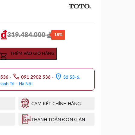
0
₫
319.484.000
₫
18%
Giá
Giá
gốc
hiện
THÊM VÀO GIỎ HÀNG
là:
tại
319.484.000 ₫.
là:
call
location_on
.536
-
091 2902 536
-
Số S3-6,
263.293.000 ₫.
hanh Trì - Hà Nội
CAM KẾT CHÍNH HÃNG
THANH TOÁN ĐƠN GIẢN