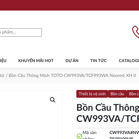
IỆU
KHUYẾN MÃI HOT
DỰ ÁN
TIN TỨC
CATALOG
 tử
/ Bồn Cầu Thông Minh TOTO CW993VA/TCF993WA Neorest XH II
Thiết bị vệ sinh
Bồn cầu
Bồn c
Bồn Cầu Thôn
CW993VA/TCF9
Mã sản
CW993VA#NW
check_circle