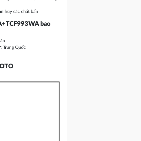
ân hũy các chất bẩn
VA+TCF993WA bao
Bản
: Trung Quốc
m
 TOTO