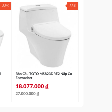
33%
33%
i
Bồn Cầu TOTO MS823DRE2 Nắp Cơ
Ecowasher
18.077.000
₫
27.000.000
₫
Giá
Giá
gốc
hiện