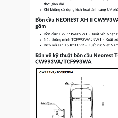
thời gian dài
Khi không sữ dụng kích hoạt ánh sáng UV ph
Bồn cầu NEOREST XH II CW993
gồm
Bồn cầu: CW993VA#NW1 – Xuất xứ: Nhật 
Nắp thông minh TCF993WA#NW1 – Xuất xứ
Bích nối sàn T53P100VR – Xuất xứ: VIệt Na
Bản vẽ kỹ thuật bồn cầu Neorest
CW993VA/TCF993WA