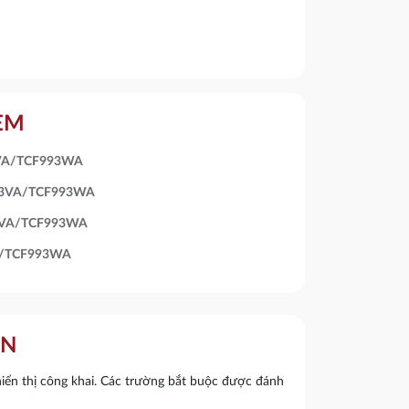
KÈM
3VA/TCF993WA
93VA/TCF993WA
93VA/TCF993WA
A/TCF993WA
ẬN
ển thị công khai.
Các trường bắt buộc được đánh