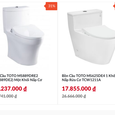
31%
 Cầu TOTO MS889DRE2
Bồn Cầu TOTO MS625DE4 1 Khố
889DE2) Một Khối Nắp Cơ
Nắp Rửa Cơ TCW1211A
.237.000
₫
17.855.000
₫
741.000
₫
26.666.000
₫
á
á
Giá
Giá
c
ện
gốc
hiện