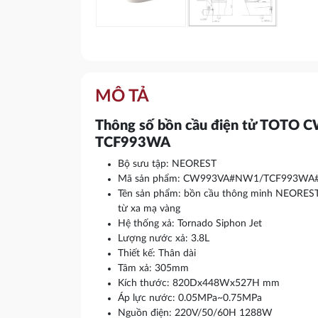
MÔ TẢ
Thông số bồn cầu điện tử TOTO 
TCF993WA
Bộ sưu tập: NEOREST
Mã sản phẩm: CW993VA#NW1/TCF993W
Tên sản phẩm: bồn cầu thông minh NEOREST 
từ xa mạ vàng
Hệ thống xả: Tornado Siphon Jet
Lượng nước xả: 3.8L
Thiết kế: Thân dài
Tâm xả: 305mm
Kích thước: 820Dx448Wx527H mm
Áp lực nước: 0.05MPa~0.75MPa
Nguồn điện: 220V/50/60H 1288W