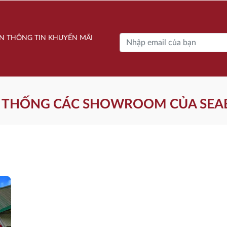
là:
tại
.741.000 ₫.
26.666.000 ₫.
là:
N THÔNG TIN KHUYẾN MÃI
.237.000 ₫.
17.855.000 ₫.
 THỐNG CÁC SHOWROOM CỦA SEA