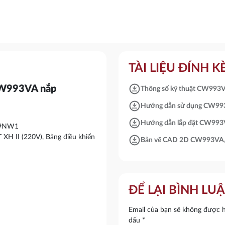
TÀI LIỆU ĐÍNH 
download_for_offline
CW993VA nắp
Thông số kỹ thuật CW99
download_for_offline
Hướng dẫn sử dụng CW9
download_for_offline
Hướng dẫn lắp đặt CW9
A#NW1
download_for_offline
XH II (220V), Bảng điều khiển
Bản vẽ CAD 2D CW993V
ĐỂ LẠI BÌNH LU
Email của bạn sẽ không được hi
dấu
*