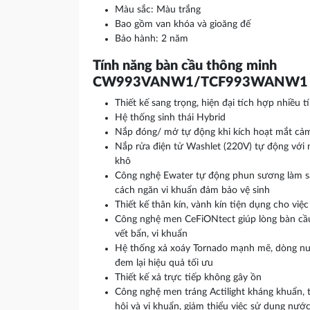
Màu sắc: Màu trắng
Bao gồm van khóa và gioăng đế
Bảo hành: 2 năm
Tính năng bàn cầu thông minh
CW993VANW1/TCF993WANW1
Thiết kế sang trọng, hiện đại tích hợp nhiều t
Hệ thống sinh thái Hybrid
Nắp đóng/ mở tự động khi kích hoạt mắt cả
Nắp rửa điện tử Washlet (220V) tự động với 
khô
Công nghệ Ewater tự động phun sương làm sạ
cách ngăn vi khuẩn đảm bảo vệ sinh
Thiết kế thân kín, vành kín tiện dụng cho việ
Công nghệ men CeFiONtect giúp lòng bàn cầu 
vết bẩn, vi khuẩn
Hệ thống xả xoáy Tornado mạnh mẽ, dòng n
đem lại hiệu quả tối ưu
Thiết kế xả trực tiếp không gây ồn
Công nghệ men tráng Actilight kháng khuẩn, t
hôi và vi khuẩn, giảm thiểu việc sử dụng nước