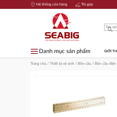
location_on
approval_delegation
Hệ thống cửa hàng
Trả góp
search
menu
Danh mục sản phẩm
GIỚI TH
Trang chủ
/
Thiết bị vệ sinh
/
Bồn cầu
/
Bồn cầu điện