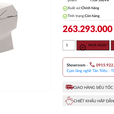
phẩm:
T53P100VR
check_circle
Xuất xứ:
Chính hãng
check_circle
Tình trạng:
Còn hàng
263.293.00
Bồn
MUA NGAY
Cầu
Thông
Minh
call
TOTO
Showroom
-
0915.922
CW993VA/TCF993WA
Cụm làng nghề Tân Triều - T
Neorest
XH
II
GIAO HÀNG SIÊU TỐC
số
lượng
CHIẾT KHẤU HẤP DẪN