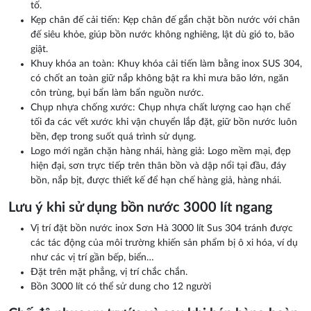
tố.
Kẹp chân đế cải tiến: Kẹp chân đế gắn chặt bồn nước với chân
đế siêu khỏe, giúp bồn nước không nghiêng, lật dù gió to, bão
giật.
Khuy khóa an toàn: Khuy khóa cải tiến làm bằng inox SUS 304,
có chốt an toàn giữ nắp không bật ra khi mưa bão lớn, ngăn
côn trùng, bụi bẩn làm bẩn nguồn nước.
Chụp nhựa chống xước: Chụp nhựa chất lượng cao hạn chế
tối đa các vết xước khi vận chuyển lắp đặt, giữ bồn nước luôn
bền, đẹp trong suốt quá trình sử dụng.
Logo mới ngăn chặn hàng nhái, hàng giả: Logo mềm mại, đẹp
hiện đại, sơn trực tiếp trên thân bồn và dập nổi tại đầu, đáy
bồn, nắp bịt, được thiết kế để hạn chế hàng giả, hàng nhái.
Lưu ý khi sử dụng bồn nước 3000 lít ngang
Vị trí đặt bồn nước inox Sơn Hà 3000 lít Sus 304 tránh được
các tác động của môi trường khiến sản phẩm bị ô xi hóa, ví dụ
như các vị trí gần bếp, biển…
Đặt trên mặt phẳng, vị trí chắc chắn.
Bồn 3000 lít có thể sử dung cho 12 người