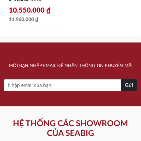
10.550.000
₫
11.960.000
₫
Giá
Giá
gốc
hiện
là:
tại
11.960.000 ₫.
là:
MỜI BẠN NHẬP EMAIL ĐỂ NHẬN THÔNG TIN KHUYẾN MÃI
10.550.000 ₫.
Gửi
HỆ THỐNG CÁC SHOWROOM
CỦA SEABIG