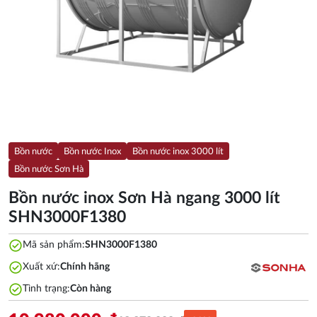
Bồn nước
Bồn nước Inox
Bồn nước inox 3000 lít
Bồn nước Sơn Hà
Bồn nước inox Sơn Hà ngang 3000 lít
SHN3000F1380
check_circle
Mã sản phẩm:
SHN3000F1380
check_circle
Xuất xứ:
Chính hãng
check_circle
Tình trạng:
Còn hàng