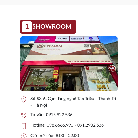
1
SHOWROOM
location_on
Số S3-6, Cụm làng nghề Tân Triều - Thanh Trì
- Hà Nội
phone_in_talk
Tư vấn:
0915.922.536
phone_iphone
Hotline:
098.6666.990 - 091.2902.536
schedule
Giờ mở cửa: 8.00 - 22.00