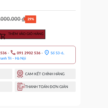
.000.000
₫
29%
Giá
Giá
gốc
hiện
THÊM VÀO GIỎ HÀNG
là:
tại
9.000.000 ₫.
là:
call
location_on
.536
-
091 2902 536
-
Số S3-6,
6.391.000 ₫.
hanh Trì - Hà Nội
CAM KẾT CHÍNH HÃNG
THANH TOÁN ĐƠN GIẢN