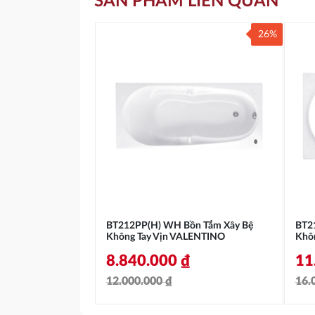
SẢN PHẨM LIÊN QUAN
26%
BT212PP(H) WH Bồn Tắm Xây Bệ
BT2
Không Tay Vịn VALENTINO
Khô
8.840.000
₫
11
12.000.000
₫
16.
Giá
Giá
Gi
Gi