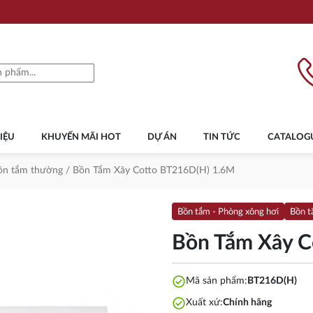
IỆU
KHUYẾN MÃI HOT
DỰ ÁN
TIN TỨC
CATALOG
ồn tắm thường
/ Bồn Tắm Xây Cotto BT216D(H) 1.6M
Bồn tắm - Phòng xông hơi
Bồn 
Bồn Tắm Xây C
check_circle
Mã sản phẩm:
BT216D(H)
check_circle
Xuất xứ:
Chính hãng