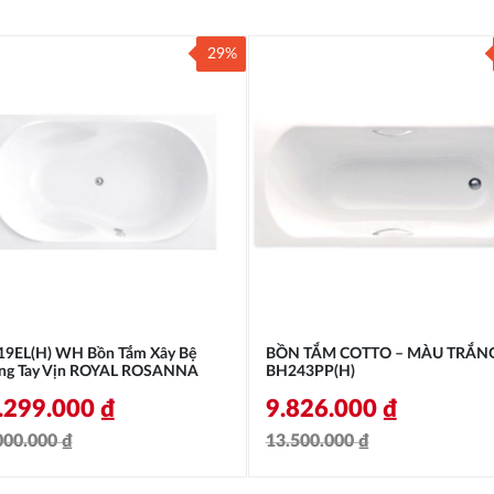
29%
19EL(H) WH Bồn Tắm Xây Bệ
BỒN TẮM COTTO – MÀU TRẮNG
ng Tay Vịn ROYAL ROSANNA
BH243PP(H)
.299.000
₫
9.826.000
₫
000.000
₫
13.500.000
₫
á
á
Giá
Giá