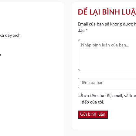
ĐỂ LẠI BÌNH LU
Email của bạn sẽ không được hi
dấu
*
xả dây xích
m
Lưu tên của tôi, email, và tr
tiếp của tôi.