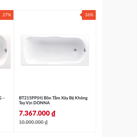
27%
26%
 –
BT215PP(H) Bồn Tắm Xây Bệ Không
Tay Vịn DONNA
7.367.000
₫
10.000.000
₫
Giá
Giá