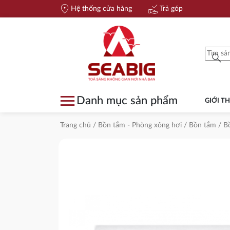
location_on
approval_delegation
Hệ thống cửa hàng
Trả góp
search
menu
Danh mục sản phẩm
GIỚI TH
Trang chủ
/
Bồn tắm - Phòng xông hơi
/
Bồn tắm
/
B