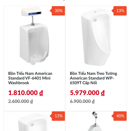
30%
13%
Bồn Tiểu Nam American
Bồn Tiểu Nam Treo Tường
Standard VF-6401 Mini
American Standard WP-
Washbrook
6509T Cấp Nổi
1.810.000
₫
5.979.000
₫
2.600.000
₫
6.900.000
₫
Giá
Giá
Giá
Giá
13%
40%
gốc
hiện
gốc
hiện
là:
tại
là:
tại