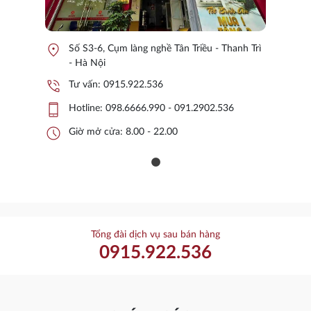
location_on
Số S3-6, Cụm làng nghề Tân Triều - Thanh Trì
- Hà Nội
phone_in_talk
Tư vấn:
0915.922.536
phone_iphone
Hotline:
098.6666.990 - 091.2902.536
schedule
Giờ mở cửa: 8.00 - 22.00
Tổng đài dịch vụ sau bán hàng
0915.922.536