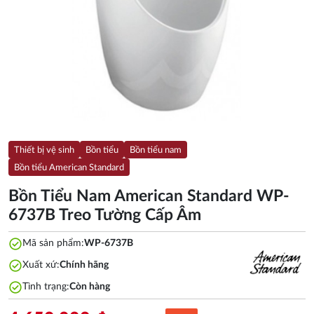
Thiết bị vệ sinh
Bồn tiểu
Bồn tiểu nam
Bồn tiểu American Standard
Bồn Tiểu Nam American Standard WP-
6737B Treo Tường Cấp Âm
check_circle
Mã sản phẩm:
WP-6737B
check_circle
Xuất xứ:
Chính hãng
check_circle
Tình trạng:
Còn hàng