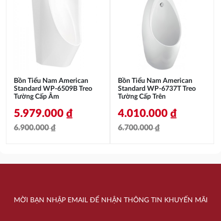
2.600.000 ₫.
là:
6.900.000 ₫.
là:
1.810.000 ₫.
5.979.000 ₫.
Bồn Tiểu Nam American
Bồn Tiểu Nam American
Standard WP-6509B Treo
Standard WP-6737T Treo
Tường Cấp Âm
Tường Cấp Trên
5.979.000
₫
4.010.000
₫
6.900.000
₫
6.700.000
₫
Giá
Giá
Giá
Giá
gốc
hiện
gốc
hiện
là:
tại
là:
tại
6.900.000 ₫.
là:
6.700.000 ₫.
là:
MỜI BẠN NHẬP EMAIL ĐỂ NHẬN THÔNG TIN KHUYẾN MÃI
5.979.000 ₫.
4.010.000 ₫.