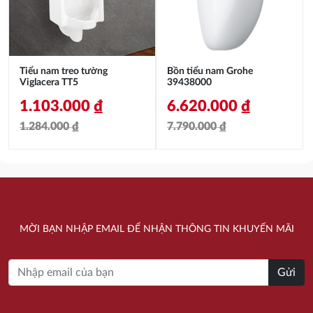
Tiểu nam treo tường
Bồn tiểu nam Grohe
Viglacera TT5
39438000
1.103.000
₫
6.620.000
₫
1.284.000
₫
7.790.000
₫
Giá
Giá
Giá
Giá
gốc
hiện
gốc
hiện
là:
tại
là:
tại
1.284.000 ₫.
là:
7.790.000 ₫.
là:
MỜI BẠN NHẬP EMAIL ĐỂ NHẬN THÔNG TIN KHUYẾN MÃI
1.103.000 ₫.
6.620.000 ₫.
Gửi