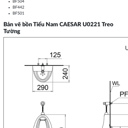
BF504
BF442
BF501
Bản vẽ b
ồn Tiểu Nam CAESAR U0221 Treo
Tường