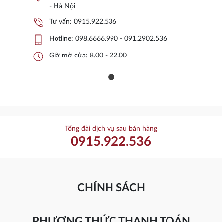
- Hà Nội
phone_in_talk
Tư vấn:
0915.922.536
phone_iphone
Hotline:
098.6666.990 - 091.2902.536
schedule
Giờ mở cửa: 8.00 - 22.00
Tổng đài dịch vụ sau bán hàng
0915.922.536
CHÍNH SÁCH
PHƯƠNG THỨC THANH TOÁN