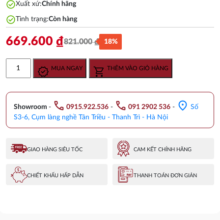
check_circle
Xuất xứ:
Chính hãng
check_circle
Tình trạng:
Còn hàng
669.600
₫
821.000
₫
18%
Giá
Giá
gốc
hiện
Bồn
MUA NGAY
THÊM VÀO GIỎ HÀNG
là:
tại
Tiểu
821.000 ₫.
là:
Nam
669.600 ₫.
CAESAR
call
call
location_on
U0221
Showroom
-
0915.922.536
-
091 2902 536
-
Số
Treo
S3-6, Cụm làng nghề Tân Triều - Thanh Trì - Hà Nội
Tường
số
lượng
GIAO HÀNG SIÊU TỐC
CAM KẾT CHÍNH HÃNG
CHIẾT KHẤU HẤP DẪN
THANH TOÁN ĐƠN GIẢN