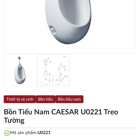
Thiết bị vệ sinh
Bồn tiểu
Bồn tiểu nam
Bồn Tiểu Nam CAESAR U0221 Treo
Tường
check_circle
Mã sản phẩm:
U0221