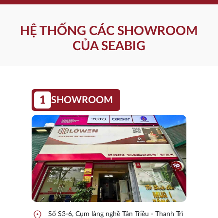
HỆ THỐNG CÁC SHOWROOM
CỦA SEABIG
1
SHOWROOM
location_on
Số S3-6, Cụm làng nghề Tân Triều - Thanh Trì