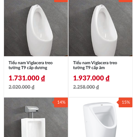
Tiểu nam Viglacera treo
Tiểu nam Viglacera treo
tường T9 cấp dương
tường T9 cấp âm
1.731.000
₫
1.937.000
₫
2.020.000
₫
2.258.000
₫
Giá
Giá
Giá
Giá
14%
15%
gốc
hiện
gốc
hiện
là:
tại
là:
tại
2.020.000 ₫.
là:
2.258.000 ₫.
là:
1.731.000 ₫.
1.937.000 ₫.