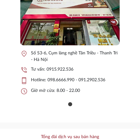
location_on
Số S3-6, Cụm làng nghề Tân Triều - Thanh Trì
- Hà Nội
phone_in_talk
Tư vấn:
0915.922.536
phone_iphone
Hotline:
098.6666.990 - 091.2902.536
schedule
Giờ mở cửa: 8.00 - 22.00
Tổng đài dịch vụ sau bán hàng