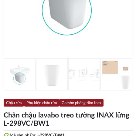
Chậu rửa
Phụ kiện chậu rửa
Combo phòng tắm Inax
Chân chậu lavabo treo tường INAX lửng
L-298VC/BW1
check_circle
Mã sản phẩm:
L-298VC/BW1