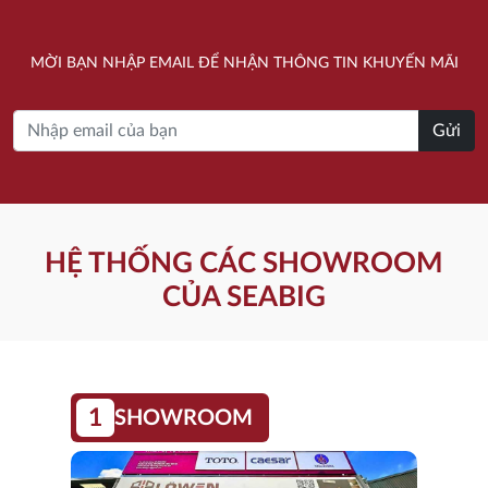
là:
tại
là:
tại
2.560.000 ₫.
là:
2.730.000 ₫.
là:
MỜI BẠN NHẬP EMAIL ĐỂ NHẬN THÔNG TIN KHUYẾN MÃI
1.873.000 ₫.
2.027.000 ₫.
Gửi
HỆ THỐNG CÁC SHOWROOM
CỦA SEABIG
1
SHOWROOM