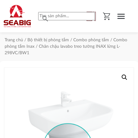
shopping_cart
menu
search
Trang chủ
/
Bộ thiết bị phòng tắm
/
Combo phòng tắm
/
Combo
phòng tắm Inax
/ Chân chậu lavabo treo tường INAX lửng L-
298VC/BW1