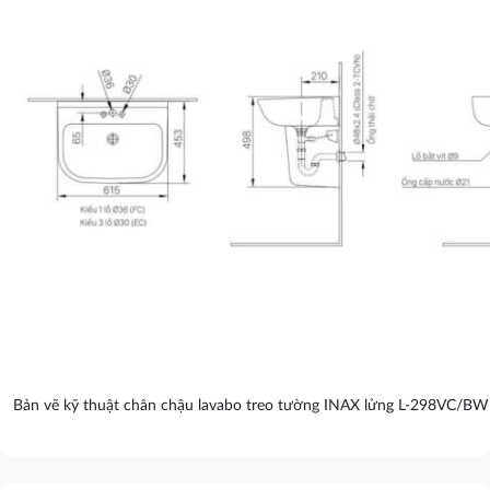
Bản vẽ kỹ thuật chân chậu lavabo treo tường INAX lửng L-298VC/B