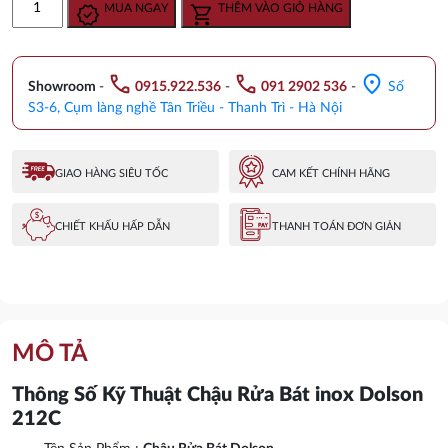
MUA NGAY
THÊM VÀO GIỎ HÀNG
là:
tại
rửa
4.750.000 ₫.
là:
bát
3.070.000 ₫.
cân
call
call
location_on
DOLSON
Showroom
-
0915.922.536
-
091 2902 536
-
Số
DL
S3-6, Cụm làng nghề Tân Triều - Thanh Trì - Hà Nội
212C
số
lượng
GIAO HÀNG SIÊU TỐC
CAM KẾT CHÍNH HÃNG
CHIẾT KHẤU HẤP DẪN
THANH TOÁN ĐƠN GIẢN
MÔ TẢ
Thông Số Kỹ Thuật Chậu Rửa Bát inox Dolson
212C