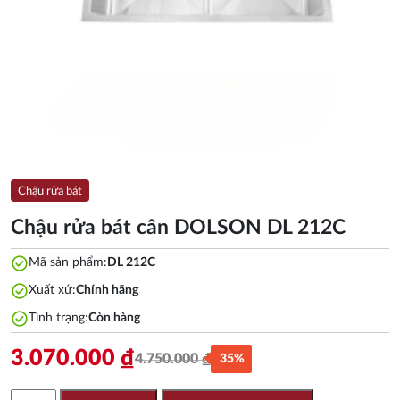
Chậu rửa bát
Chậu rửa bát cân DOLSON DL 212C
check_circle
Mã sản phẩm:
DL 212C
check_circle
Xuất xứ:
Chính hãng
check_circle
Tình trạng:
Còn hàng
3.070.000
₫
4.750.000
₫
35%
Giá
Giá
gốc
hiện
Chậu