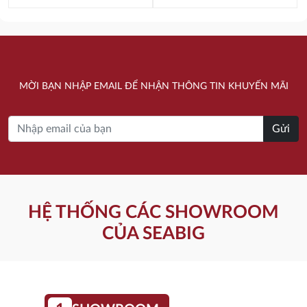
Giá
Giá
gốc
hiện
gốc
hiện
là:
tại
là:
tại
11.110.000 ₫.
là:
20.960.000 ₫.
là:
10.000.000 ₫.
MỜI BẠN NHẬP EMAIL ĐỂ NHẬN THÔNG TIN KHUYẾN MÃI
16.760.000 ₫.
Gửi
HỆ THỐNG CÁC SHOWROOM
CỦA SEABIG