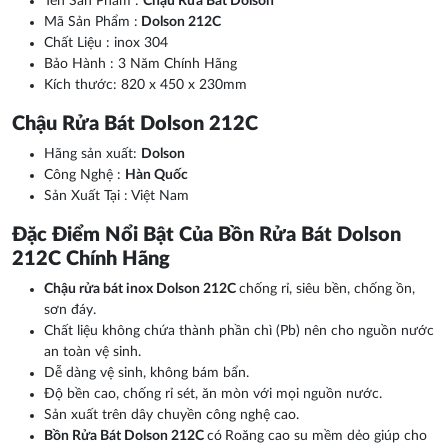
Tên Sản Phẩm :
Chậu Rửa Bát Dolson
Mã Sản Phẩm :
Dolson 212C
Chất Liệu : inox 304
Bảo Hành : 3 Năm Chính Hãng
Kích thước: 820 x 450 x 230mm
Chậu Rửa Bát Dolson 212C
Hãng sản xuất:
Dolson
Công Nghệ :
Hàn Quốc
Sản Xuất Tại : Việt Nam
Đặc Điểm Nổi Bật Của Bồn Rửa Bát Dolson
212C
Chính Hãng
Chậu rửa bát inox Dolson 212C
chống rỉ, siêu bền, chống ồn,
sơn đáy.
Chất liệu không chứa thành phần chì (Pb) nên cho nguồn nước
an toàn vệ sinh.
Dễ dàng vệ sinh, không bám bẩn.
Độ bền cao, chống rỉ sét, ăn mòn với mọi nguồn nước.
Sản xuất trên dây chuyền công nghệ cao.
Bồn Rửa Bát Dolson 212C
có
Roăng cao su mềm dẻo giúp cho