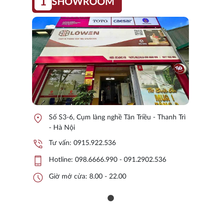
1
SHOWROOM
location_on
Số S3-6, Cụm làng nghề Tân Triều - Thanh Trì
- Hà Nội
phone_in_talk
Tư vấn:
0915.922.536
phone_iphone
Hotline:
098.6666.990 - 091.2902.536
schedule
Giờ mở cửa: 8.00 - 22.00