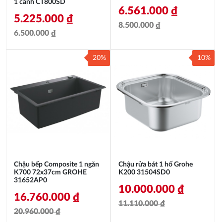
1 cánh CT800SD
6.561.000
₫
5.225.000
₫
8.500.000
₫
6.500.000
₫
Giá
Giá
Giá
Giá
gốc
hiện
20%
10%
gốc
hiện
là:
tại
là:
tại
8.500.000 ₫.
là:
6.500.000 ₫.
là:
6.561.000 ₫.
5.225.000 ₫.
Chậu bếp Composite 1 ngăn
Chậu rửa bát 1 hố Grohe
K700 72x37cm GROHE
K200 31504SD0
31652AP0
10.000.000
₫
16.760.000
₫
11.110.000
₫
20.960.000
₫
Giá
Giá