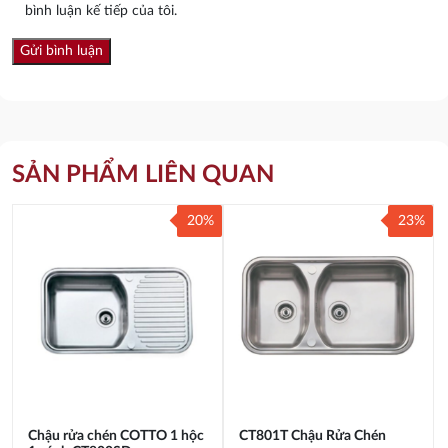
bình luận kế tiếp của tôi.
SẢN PHẨM LIÊN QUAN
20%
23%
Chậu rửa chén COTTO 1 hộc
CT801T Chậu Rửa Chén