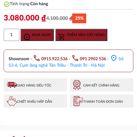
check_circle
Tình trạng:
Còn hàng
3.080.000
₫
4.100.000
₫
25%
Giá
Giá
gốc
hiện
Chậu
MUA NGAY
THÊM VÀO GIỎ HÀNG
là:
tại
Rửa
4.100.000 ₫.
là:
Đặt
3.080.000 ₫.
Bàn
call
call
location_on
American
Showroom
-
0915.922.536
-
091 2902 536
-
Số
WP-
S3-6, Cụm làng nghề Tân Triều - Thanh Trì - Hà Nội
F412
số
lượng
GIAO HÀNG SIÊU TỐC
CAM KẾT CHÍNH HÃNG
CHIẾT KHẤU HẤP DẪN
THANH TOÁN ĐƠN GIẢN