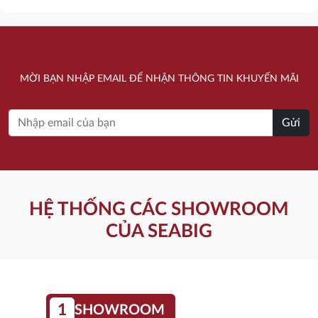
gốc
hiện
gốc
hiện
là:
tại
là:
tại
3.700.000 ₫.
là:
3.100.000 ₫.
là:
MỜI BẠN NHẬP EMAIL ĐỂ NHẬN THÔNG TIN KHUYẾN MÃI
3.269.000 ₫.
1.960.000 ₫.
Gửi
HỆ THỐNG CÁC SHOWROOM
CỦA SEABIG
1
SHOWROOM