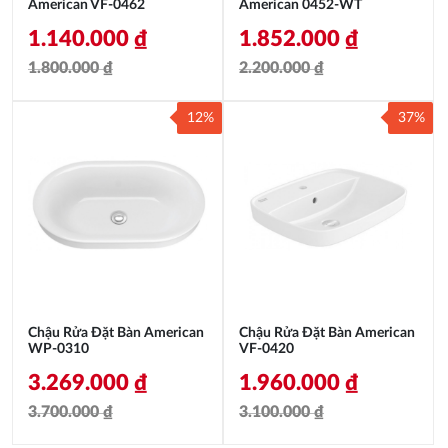
American VF-0462
American 0452-WT
1.140.000
₫
1.852.000
₫
1.800.000
₫
2.200.000
₫
Giá
Giá
Giá
Giá
12%
37%
gốc
hiện
gốc
hiện
là:
tại
là:
tại
1.800.000 ₫.
là:
2.200.000 ₫.
là:
1.140.000 ₫.
1.852.000 ₫.
Chậu Rửa Đặt Bàn American
Chậu Rửa Đặt Bàn American
WP-0310
VF-0420
3.269.000
₫
1.960.000
₫
3.700.000
₫
3.100.000
₫
Giá
Giá
Giá
Giá