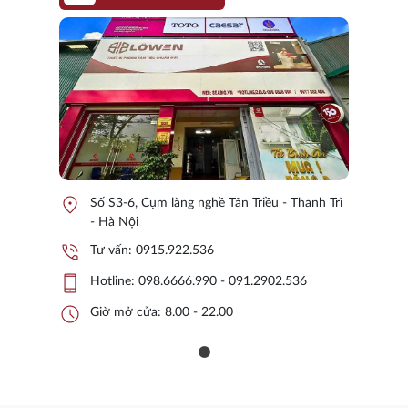
location_on
Số S3-6, Cụm làng nghề Tân Triều - Thanh Trì
- Hà Nội
phone_in_talk
Tư vấn:
0915.922.536
phone_iphone
Hotline:
098.6666.990 - 091.2902.536
schedule
Giờ mở cửa: 8.00 - 22.00