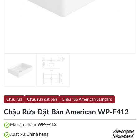
Chậu rửa
Chậu rửa đặt bàn
Chậu rửa American Standard
Chậu Rửa Đặt Bàn American WP-F412
check_circle
Mã sản phẩm:
WP-F412
check_circle
Xuất xứ:
Chính hãng