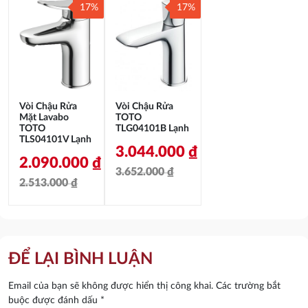
17%
17%
Vòi Chậu Rửa
Vòi Chậu Rửa
Mặt Lavabo
TOTO
TOTO
TLG04101B Lạnh
TLS04101V Lạnh
3.044.000
₫
2.090.000
₫
3.652.000
₫
2.513.000
₫
Giá
Giá
Giá
Giá
gốc
hiện
gốc
hiện
là:
tại
là:
tại
3.652.000 ₫.
là:
ĐỂ LẠI BÌNH LUẬN
2.513.000 ₫.
là:
3.044.000 ₫.
Email của bạn sẽ không được hiển thị công khai.
Các trường bắt
2.090.000 ₫.
buộc được đánh dấu
*