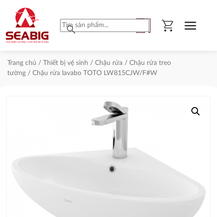
shopping_cart
menu
search
Trang chủ
/
Thiết bị vệ sinh
/
Chậu rửa
/
Chậu rửa treo
tường
/ Chậu rửa lavabo TOTO LW815CJW/F#W