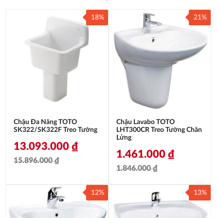
18%
21%
Chậu Đa Năng TOTO
Chậu Lavabo TOTO
SK322/SK322F Treo Tường
LHT300CR Treo Tường Chân
Lửng
13.093.000
₫
1.461.000
₫
15.896.000
₫
1.846.000
₫
Giá
Giá
Giá
Giá
gốc
hiện
12%
13%
gốc
hiện
là:
tại
là:
tại