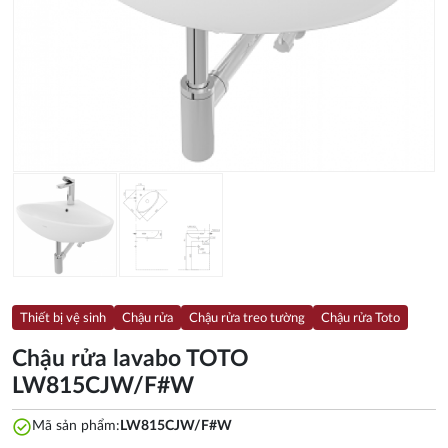
Thiết bị vệ sinh
Chậu rửa
Chậu rửa treo tường
Chậu rửa Toto
Chậu rửa lavabo TOTO
LW815CJW/F#W
check_circle
Mã sản phẩm:
LW815CJW/F#W