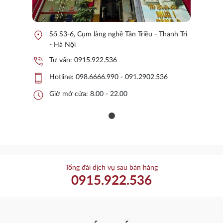
location_on
Số S3-6, Cụm làng nghề Tân Triều - Thanh Trì
- Hà Nội
phone_in_talk
Tư vấn:
0915.922.536
phone_iphone
Hotline:
098.6666.990 - 091.2902.536
schedule
Giờ mở cửa: 8.00 - 22.00
Tổng đài dịch vụ sau bán hàng
0915.922.536