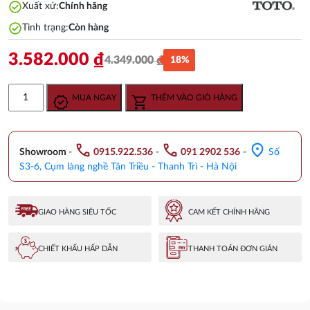
check_circle
Xuất xứ:
Chính hãng
check_circle
Tình trạng:
Còn hàng
3.582.000
₫
4.349.000
₫
18%
Giá
Giá
gốc
hiện
Chậu
MUA NGAY
THÊM VÀO GIỎ HÀNG
là:
tại
rửa
4.349.000 ₫.
là:
lavabo
3.582.000 ₫.
TOTO
call
call
location_on
LW815CJW/F#W
Showroom
-
0915.922.536
-
091 2902 536
-
Số
số
S3-6, Cụm làng nghề Tân Triều - Thanh Trì - Hà Nội
lượng
GIAO HÀNG SIÊU TỐC
CAM KẾT CHÍNH HÃNG
CHIẾT KHẤU HẤP DẪN
THANH TOÁN ĐƠN GIẢN