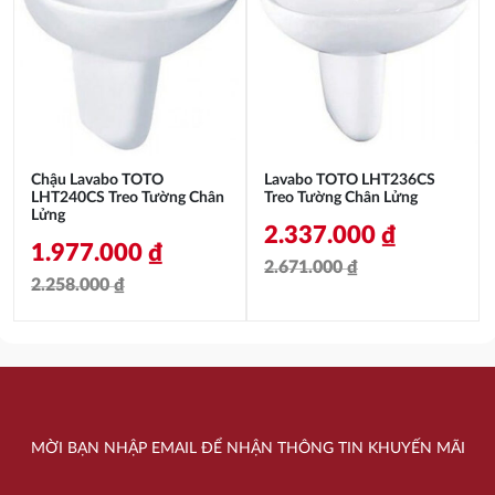
15.896.000 ₫.
là:
1.846.000 ₫.
là:
13.093.000 ₫.
1.461.000 ₫.
Chậu Lavabo TOTO
Lavabo TOTO LHT236CS
LHT240CS Treo Tường Chân
Treo Tường Chân Lửng
Lửng
2.337.000
₫
1.977.000
₫
2.671.000
₫
2.258.000
₫
Giá
Giá
Giá
Giá
gốc
hiện
gốc
hiện
là:
tại
là:
tại
2.671.000 ₫.
là:
2.258.000 ₫.
là:
2.337.000 ₫.
MỜI BẠN NHẬP EMAIL ĐỂ NHẬN THÔNG TIN KHUYẾN MÃI
1.977.000 ₫.