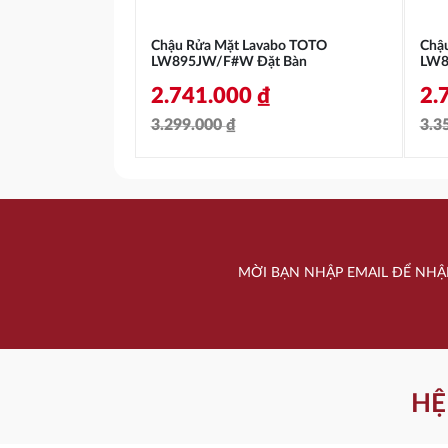
Chậu Rửa Mặt Lavabo TOTO
Chậ
LW895JW/F#W Đặt Bàn
LW8
2.741.000
₫
2.
3.299.000
₫
3.3
Giá
Giá
Gi
Gi
gốc
hiện
gố
hi
là:
tại
là:
tại
3.299.000 ₫.
là:
3.
là:
MỜI BẠN NHẬP EMAIL ĐỂ NHẬ
2.741.000 ₫.
2.
HỆ