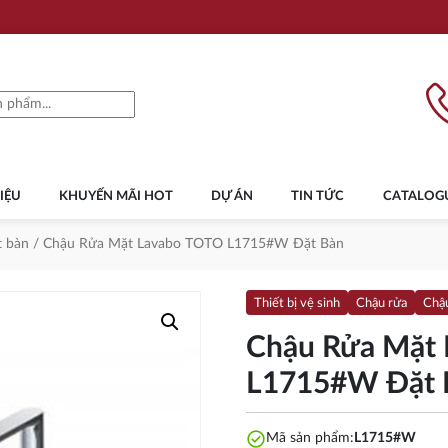
IỆU
KHUYẾN MÃI HOT
DỰ ÁN
TIN TỨC
CATALOG
t bàn
/ Chậu Rửa Mặt Lavabo TOTO L1715#W Đặt Bàn
Thiết bị vệ sinh
Chậu rửa
Chậu
Chậu Rửa Mặt
L1715#W Đặt 
check_circle
Mã sản phẩm:
L1715#W