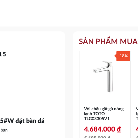
SẢN PHẨM MUA
715
18%
Vòi chậu gật gù nóng
V
lạnh TOTO
TLG03305V1
15#W đặt bàn đá
4.684.000
₫
 bàn