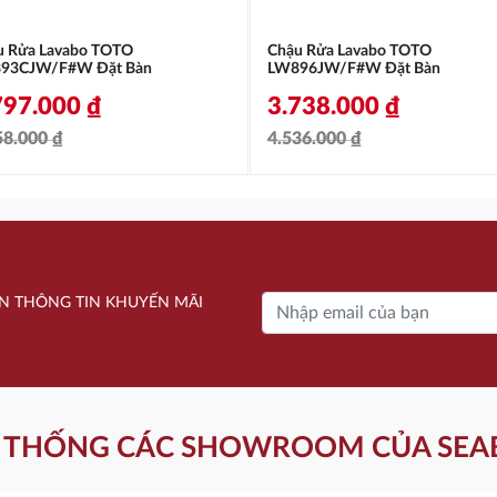
u Rửa Lavabo TOTO
Chậu Rửa Lavabo TOTO
93CJW/F#W Đặt Bàn
LW896JW/F#W Đặt Bàn
797.000
₫
3.738.000
₫
58.000
₫
4.536.000
₫
á
á
Giá
Giá
c
ện
gốc
hiện
là:
tại
358.000 ₫.
4.536.000 ₫.
là:
N THÔNG TIN KHUYẾN MÃI
797.000 ₫.
3.738.000 ₫.
 THỐNG CÁC SHOWROOM CỦA SEA