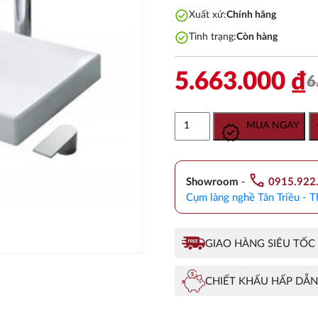
check_circle
Xuất xứ:
Chính hãng
check_circle
Tình trạng:
Còn hàng
5.663.000
₫
6
Chậu
MUA NGAY
Rửa
Mặt
Lavabo
call
TOTO
Showroom
-
0915.922
L1715#W
Cụm làng nghề Tân Triều - T
Đặt
Bàn
số
GIAO HÀNG SIÊU TỐC
lượng
CHIẾT KHẤU HẤP DẪN