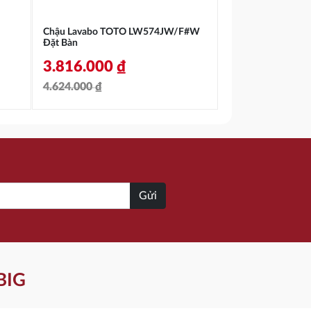
Chậu Lavabo TOTO LW574JW/F#W
Đặt Bàn
3.816.000
₫
4.624.000
₫
Giá
Giá
gốc
hiện
là:
tại
4.624.000 ₫.
là:
3.816.000 ₫.
Gửi
BIG