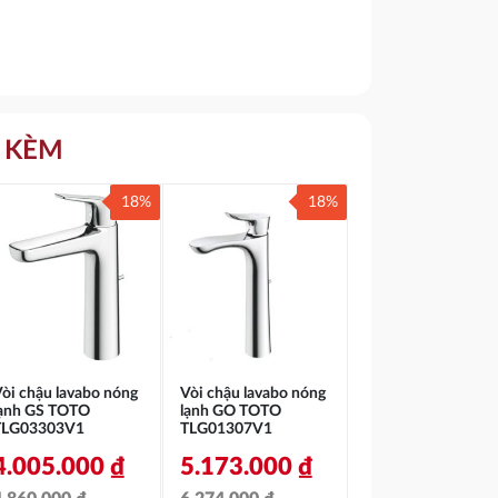
 KÈM
18%
18%
òi chậu lavabo nóng
Vòi chậu lavabo nóng
lạnh GS TOTO
lạnh GO TOTO
TLG03303V1
TLG01307V1
4.005.000
₫
5.173.000
₫