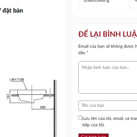
5.685.000
₫
Giá
Giá
 đặt bàn
gốc
hiện
là:
tại
l
ĐỂ LẠI BÌNH LU
5.685.000 ₫.
là:
l
Email của bạn sẽ không được hi
4.684.000 ₫.
dấu
*
Lưu tên của tôi, email, và tr
tiếp của tôi.