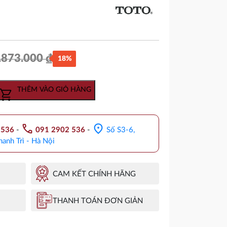
.873.000
₫
18%
Giá
Giá
gốc
hiện
THÊM VÀO GIỎ HÀNG
là:
tại
6.873.000 ₫.
là:
call
location_on
.536
-
091 2902 536
-
Số S3-6,
5.663.000 ₫.
hanh Trì - Hà Nội
CAM KẾT CHÍNH HÃNG
THANH TOÁN ĐƠN GIẢN