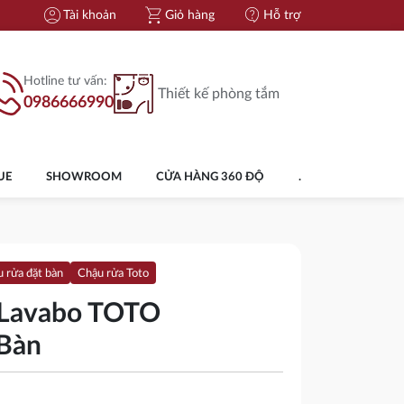
account_circle
shopping_cart
contact_support
Tài khoản
Giỏ hàng
Hỗ trợ
Hotline tư vấn:
Thiết kế phòng tắm
0986666990
UE
SHOWROOM
CỬA HÀNG 360 ĐỘ
.
 rửa đặt bàn
Chậu rửa Toto
 Lavabo TOTO
Bàn