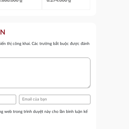
4.860.000
₫
6.274.000
₫
Giá
Giá
Giá
Giá
gốc
hiện
gốc
hiện
à:
tại
là:
tại
ẬN
4.860.000 ₫.
à:
6.274.000 ₫.
là:
ển thị công khai.
Các trường bắt buộc được đánh
4.005.000 ₫.
5.173.000 ₫.
ang web trong trình duyệt này cho lần bình luận kế