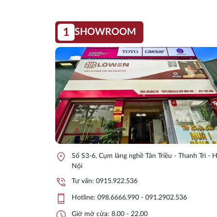
1
SHOWROOM
location_on
Số S3-6, Cụm làng nghề Tân Triều - Thanh Trì - 
Nội
phone_in_talk
Tư vấn:
0915.922.536
phone_iphone
Hotline:
098.6666.990 - 091.2902.536
schedule
Giờ mở cửa: 8.00 - 22.00